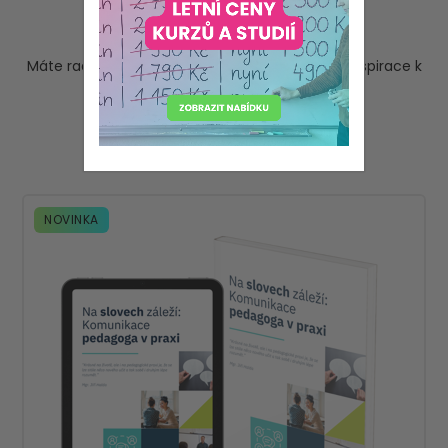
E-booky
Máte raději e-book? Vyberte si zdroj učitelské inspirace k
výuce v elektronické podobě.
Nejprodávanější
NOVINKA