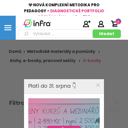
🩷 NOVÁ KOMPLEXNÍ METODIKA PRO
PEDAGOGY -
DIAGNOSTICKÉ PORTFOLIO
PŘEDŠKOLÁKA
👉
Více
ZDE
0
Domů
Metodické materiály a pomůcky
Knihy, e-booky, pracovní sešity
E-booky
Platí do 31. srpna 👇
Filtrovat: