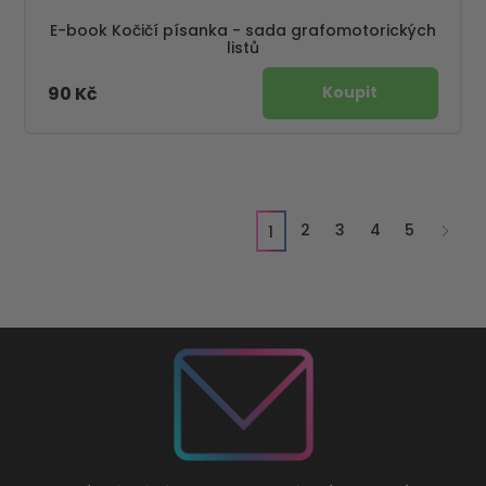
E-book Kočičí písanka - sada grafomotorických
listů
90 Kč
2
3
4
5
1