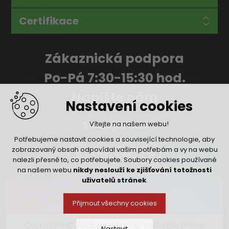
Certifikace
Zákaznická podpora
Po-Pá 7:30-15:30 hod.
Napište nám
Nastavení cookies
Sledujte nás
Vítejte na našem webu!
Potřebujeme nastavit cookies a související technologie, aby
zobrazovaný obsah odpovídal vašim potřebám a vy na webu
nalezli přesně to, co potřebujete. Soubory cookies používané
na našem webu
nikdy neslouží ke zjišťování totožnosti
uživatelů stránek
.
Přijmout všechny cookies
Copyright © 2026 INFRA, s.r.o. Všechna práva
Nastavit