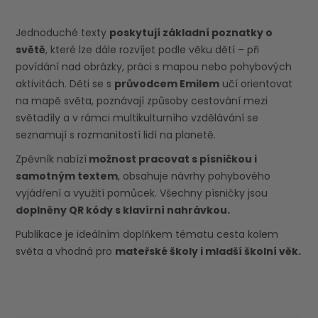
Jednoduché texty
poskytují základní poznatky o
světě
, které lze dále rozvíjet podle věku dětí – při
povídání nad obrázky, práci s mapou nebo pohybových
aktivitách. Děti se s
průvodcem Emilem
učí orientovat
na mapě světa, poznávají způsoby cestování mezi
světadíly a v rámci multikulturního vzdělávání se
seznamují s rozmanitostí lidí na planetě.
Zpěvník nabízí
možnost pracovat s písničkou i
samotným textem
, obsahuje návrhy pohybového
vyjádření a využití pomůcek. Všechny písničky jsou
doplněny QR kódy s klavírní nahrávkou.
Publikace je ideálním doplňkem tématu cesta kolem
světa a vhodná pro
mateřské školy i mladší školní věk.