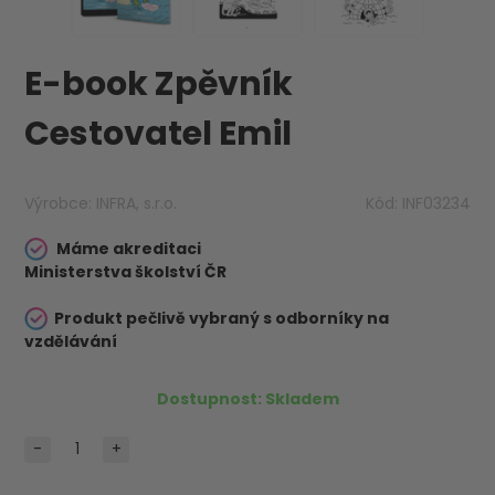
E-book Zpěvník
Cestovatel Emil
Výrobce:
INFRA, s.r.o.
Kód:
INF03234
Máme akreditaci
Ministerstva školství ČR
Produkt pečlivě vybraný s odborníky na
vzdělávání
Dostupnost:
Skladem
-
+