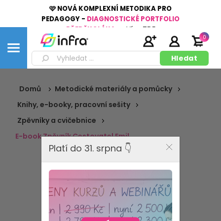
🩷 NOVÁ KOMPLEXNÍ METODIKA PRO
PEDAGOGY -
DIAGNOSTICKÉ PORTFOLIO
PŘEDŠKOLÁKA
👉
Více
ZDE
0
Domů
Metodické materiály a pomůcky
Knihy, e-booky, pracovní sešity
Zpěvníky a cvičebnice
E-book Zpěvník Cestovatel Emil
Platí do 31. srpna 👇