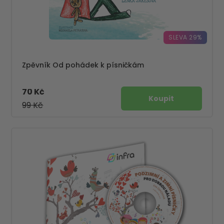
SLEVA 29%
Zpěvník Od pohádek k písničkám
70 Kč
99 Kč