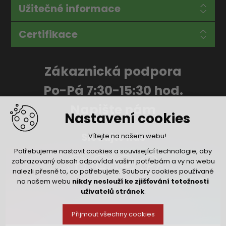
Užitečné informace
Certifikace
Zákaznická podpora
Po-Pá 7:30-15:30 hod.
Napište nám
Nastavení cookies
Sledujte nás
Vítejte na našem webu!
Potřebujeme nastavit cookies a související technologie, aby
zobrazovaný obsah odpovídal vašim potřebám a vy na webu
nalezli přesně to, co potřebujete. Soubory cookies používané
na našem webu
nikdy neslouží ke zjišťování totožnosti
uživatelů stránek
.
Přijmout všechny cookies