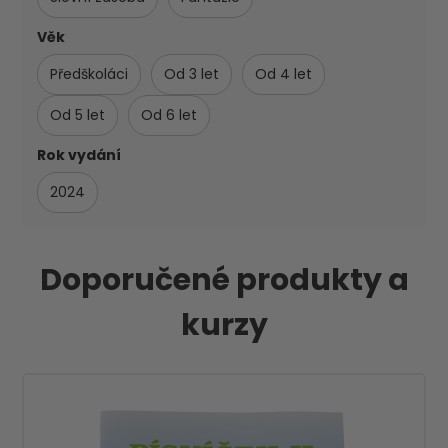
Věk
Předškoláci
Od 3 let
Od 4 let
Od 5 let
Od 6 let
Rok vydání
2024
Doporučené produkty a
kurzy