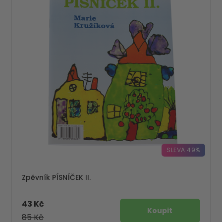
SLEVA 49%
Zpěvník PÍSNÍČEK II.
43 Kč
85 Kč