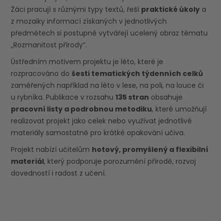
Žáci pracují s různými typy textů, řeší
praktické úkoly
a
z mozaiky informací získaných v jednotlivých
předmětech si postupně vytvářejí ucelený obraz tématu
„Rozmanitost přírody“.
Ústředním motivem projektu je léto, které je
rozpracováno do
šesti tematických týdenních celků
zaměřených například na léto v lese, na poli, na louce či
u rybníka. Publikace v rozsahu
135 stran
obsahuje
pracovní listy a podrobnou metodiku
, které umožňují
realizovat projekt jako celek nebo využívat jednotlivé
materiály samostatně pro krátké opakování učiva.
Projekt nabízí učitelům
hotový, promyšlený a flexibilní
materiál
, který podporuje porozumění přírodě, rozvoj
dovedností i radost z učení.