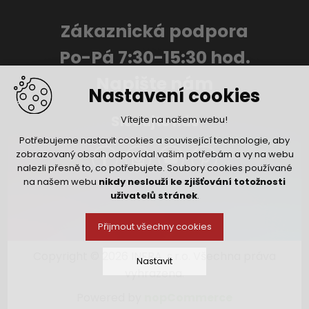
Zákaznická podpora
Po-Pá 7:30-15:30 hod.
Napište nám
Nastavení cookies
Sledujte nás
Vítejte na našem webu!
Potřebujeme nastavit cookies a související technologie, aby
zobrazovaný obsah odpovídal vašim potřebám a vy na webu
nalezli přesně to, co potřebujete. Soubory cookies používané
na našem webu
nikdy neslouží ke zjišťování totožnosti
uživatelů stránek
.
Přijmout všechny cookies
Copyright © 2026 INFRA, s.r.o. Všechna práva
Nastavit
vyhrazena.
Powered by
nopCommerce
Technická cookies