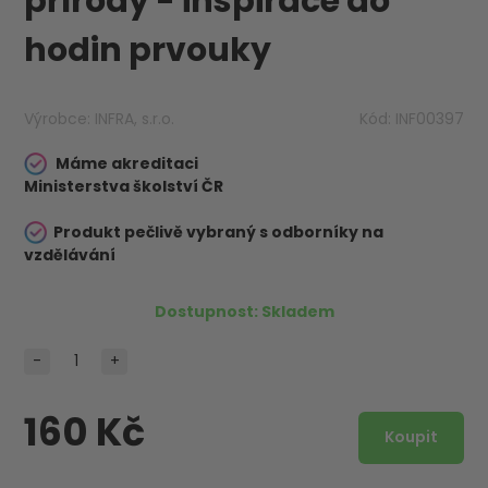
přírody - inspirace do
hodin prvouky
Výrobce:
INFRA, s.r.o.
Kód:
INF00397
Máme akreditaci
Ministerstva školství ČR
Produkt pečlivě vybraný s odborníky na
vzdělávání
Dostupnost:
Skladem
-
+
160 Kč