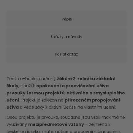
Popis
Ukázky a návody
Poslat dotaz
Tento e-book je určený
žákům 2. ročníku základní
školy
, slouží k
opakování a procvičování učiva
prvouky formou projektů, aktivního a smysluplného
učení.
Projekt je založen na
přirozeném propojování
učiva
a vede žáky k aktivní účasti na vlastním učení.
Osou projektu je prvouka, současně jsou však maximálně
využívány
mezipředmětové vztahy
– zejména k
českému jazyku, matematice a pracovním činnostem.