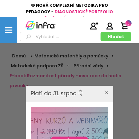
🩷 NOVÁ KOMPLEXNÍ METODIKA PRO
PEDAGOGY -
DIAGNOSTICKÉ PORTFOLIO
PŘEDŠKOLÁKA
👉
Více
ZDE
0
Domů
Metodické materiály a pomůcky
Metodická podpora ZŠ
Přírodní vědy
E-book Rozmanitost přírody - inspirace do hodin
prvouky
Platí do 31. srpna 👇