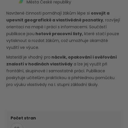
Města České republiky
Navržené činnosti pomáhají žákům lépe si
osvojit a
upevnit geografické a vlastivědné poznatky
, rozvíjejí
orientaci na mapě i práci s informacemi. Součástí
publikace jsou
hotové pracovní listy,
které stačí pouze
vytisknout a rozdat žákům, což umožňuje okamžité
využití ve výuce.
Materiál je vhodný pro
nácvik, opakování i ověřování
znalostí v hodinách vlastivědy
a lze jej využít při
frontální, skupinové i samostatné práci. Publikace
poskytuje učitelům praktickou a přehlednou pomůcku
pro výuku vlastivědy na I. stupni základní školy.
Počet stran