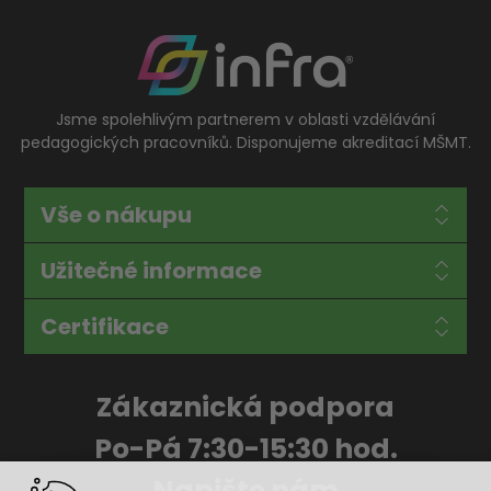
Jsme spolehlivým partnerem v oblasti vzdělávání
pedagogických pracovníků. Disponujeme akreditací MŠMT.
Vše o nákupu
Užitečné informace
Certifikace
Zákaznická podpora
Po-Pá 7:30-15:30 hod.
Napište nám