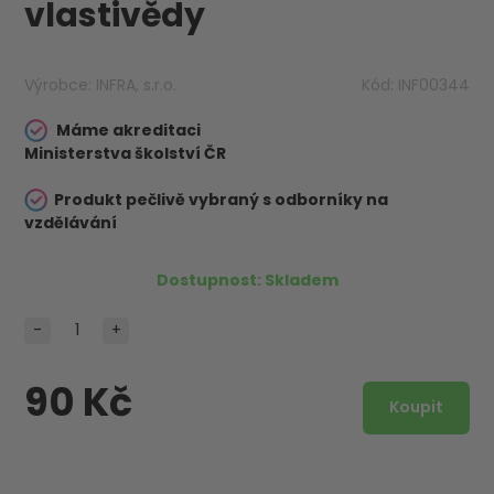
vlastivědy
Výrobce:
INFRA, s.r.o.
Kód:
INF00344
Máme akreditaci
Ministerstva školství ČR
Produkt pečlivě vybraný s odborníky na
vzdělávání
Dostupnost:
Skladem
-
+
90 Kč