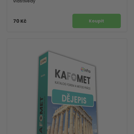
vlastivědy
70 Kč