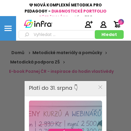
🩷 NOVÁ KOMPLEXNÍ METODIKA PRO
PEDAGOGY -
DIAGNOSTICKÉ PORTFOLIO
PŘEDŠKOLÁKA
👉
Více
ZDE
0
Domů
Metodické materiály a pomůcky
Metodická podpora ZŠ
E-book Poznej ČR - inspirace do hodin vlastivědy
Platí do 31. srpna 👇