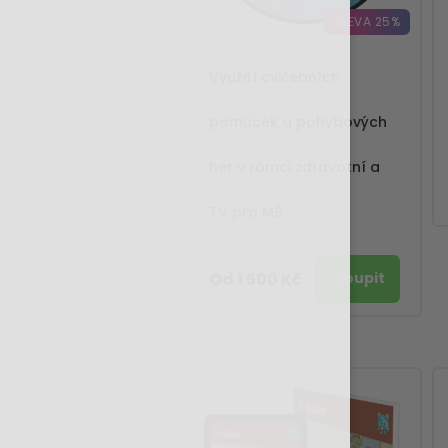
SLEVA 25%
Využití cvičebních
pomůcek a pohybových
her v rámci zdravotní a
TV pro MŠ
Od 1 500 Kč