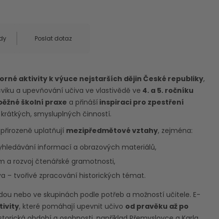
dy
Poslat dotaz
orné aktivity k výuce nejstarších dějin České republiky
,
ácviku a upevňování učiva ve vlastivědě ve
4. a 5. ročníku
běžné školní praxe
a přináší
inspiraci pro zpestření
rátkých, smysluplných činností.
 přirozeně uplatňují
mezipředmětové vztahy
, zejména:
yhledávání informací a obrazových materiálů,
m a rozvoj čtenářské gramotnosti,
a – tvořivé zpracování historických témat.
řídou nebo ve skupinách podle potřeb a možností učitele. E-
ivity
, které pomáhají upevnit učivo
od pravěku až po
 historická období a osobnosti, například Přemyslovce a Karla