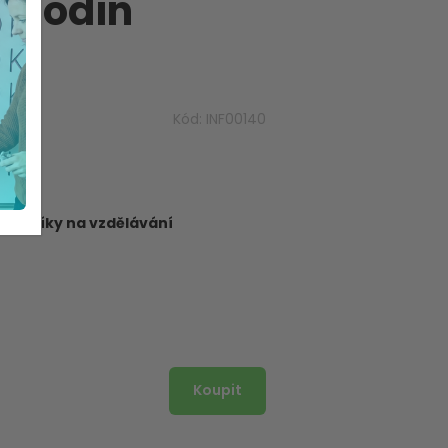
o hodin
Kód:
INF00140
dborníky na vzdělávání