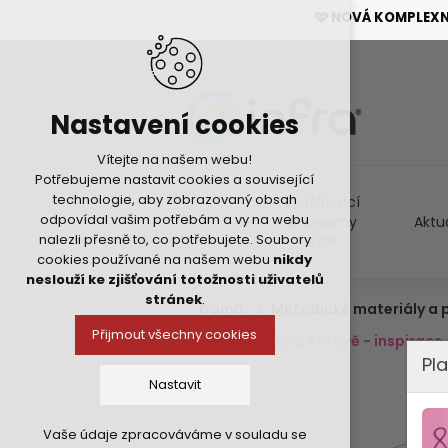
🩷 NOVÁ KOMPLEX
Nastavení cookies
Vítejte na našem webu!
Potřebujeme nastavit cookies a související
technologie, aby zobrazovaný obsah
Vzdělávací
odpovídal vašim potřebám a vy na webu
programy
Aktu
nalezli přesně to, co potřebujete. Soubory
DVPP
cookies používané na našem webu
nikdy
neslouží ke zjišťování totožnosti uživatelů
stránek
.
Domů
Metodické materiály a
Přijmout všechny cookies
E-book Dějiny ČR hravě - inspirace
Pla
Nastavit
Vaše údaje zpracováváme v souladu se
Technická cookies