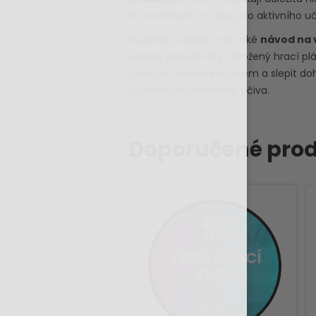
IV., a zároveň se zapojí do aktivního u
Součástí publikace je také
návod na 
včetně pravidel hry. Přiložený hrací plá
podlepit tvrdým kartonem a slepit doh
upevnění historického učiva.
Doporučené prod