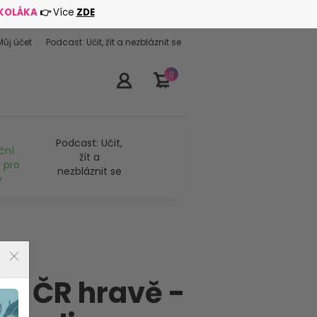
ŠKOLÁKA
👉
Více
ZDE
Můj účet
Podcast: Učit, žít a nezbláznit se
0
Podcast: Učit,
ční
žít a
 pro
nezbláznit se
y
ny ČR hravě -