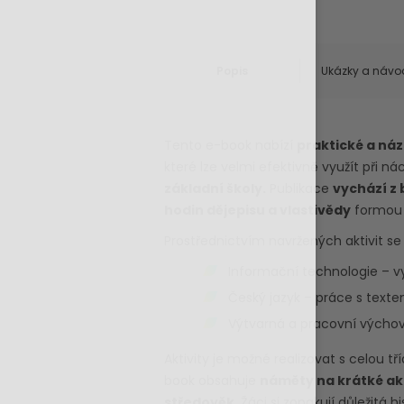
Popis
Ukázky a návo
Tento e-book nabízí
praktické a náz
které lze velmi efektivně využít při n
základní školy.
Publikace
vychází z 
hodin dějepisu a vlastivědy
formou k
Prostřednictvím navržených aktivit se
Informační technologie – v
Český jazyk – práce s texte
Výtvarná a pracovní výchov
Aktivity je možné realizovat s celou t
book obsahuje
náměty na krátké akt
středověk
. Žáci si zopakují důležitá