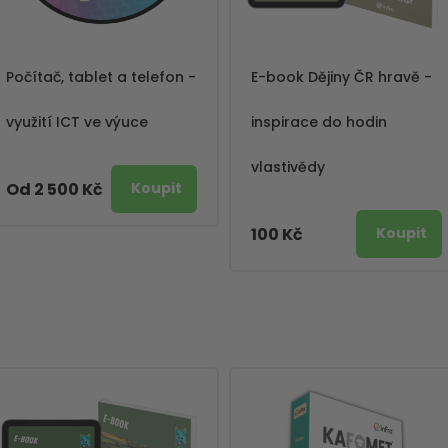
Počítač, tablet a telefon -
E-book Dějiny ČR hravě -
využití ICT ve výuce
inspirace do hodin
vlastivědy
Od 2 500 Kč
100 Kč