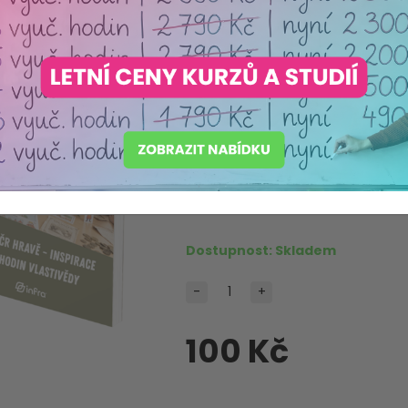
inspirace d
vlastivědy
Výrobce:
INFRA, s.r.o.
Máme akreditaci
Ministerstva školství ČR
Produkt pečlivě vybraný s o
Dostupnost:
Skladem
-
+
100 Kč