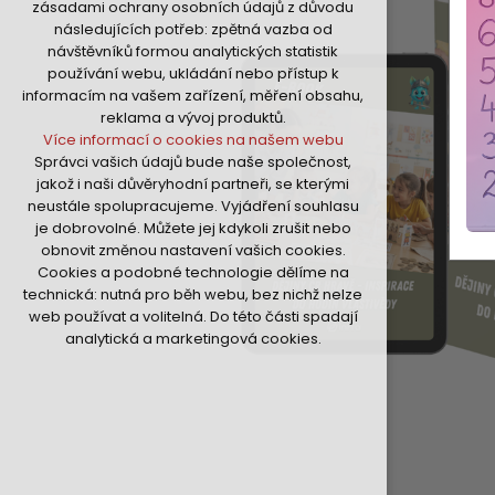
zásadami ochrany osobních údajů z důvodu
nutná pro provozování webu
následujících potřeb: zpětná vazba od
udržení kontextu stránek (session):
návštěvníků formou analytických statistik
případná přihlášení, volby jazyka, apod.
používání webu, ukládání nebo přístup k
Volitelná cookies
informacím na vašem zařízení, měření obsahu,
analytická pro anonymizované
reklama a vývoj produktů.
vyhodnocení návštěvnosti
Více informací o cookies na našem webu
marketingová cookies (Google,Hotjar,Sklik)
Správci vašich údajů bude naše společnost,
Více informací o cookies na našem webu
jakož i naši důvěryhodní partneři, se kterými
neustále spolupracujeme. Vyjádření souhlasu
je dobrovolné. Můžete jej kdykoli zrušit nebo
Přijmout všechny cookies
obnovit změnou nastavení vašich cookies.
Cookies a podobné technologie dělíme na
Odmítnout vše
technická: nutná pro běh webu, bez nichž nelze
web používat a volitelná. Do této části spadají
analytická a marketingová cookies.