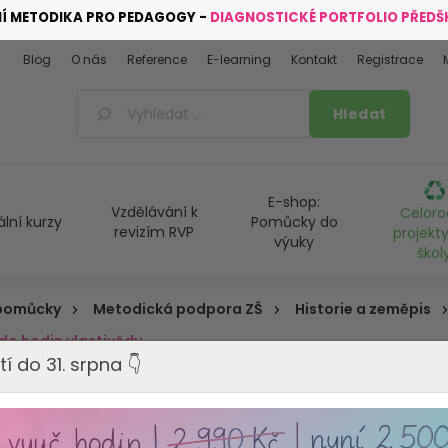
NÍ METODIKA PRO PEDAGOGY -
DIAGNOSTICKÉ PORTFOLIO PŘED
Blog
O nás
Reference
E-learning
Kontakt
Registrace
E-shop:
Vzdělávání k
Celoro
ální kurzy
Pomůcky do
revizím RVP
projekty
výuky
škol
 pomůcky
Metodická podpora ZŠ
Historie a zeměpis
 do hodin vlastivědy
tí do 31. srpna 👇
E-book Ději