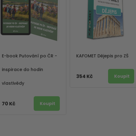
E-book Putování po ČR -
KAFOMET Dějepis pro ZŠ
inspirace do hodin
354 Kč
vlastivědy
70 Kč