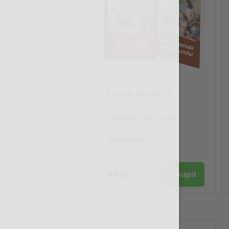
E-book Poznej ČR -
inspirace do hodin
vlastivědy
90 Kč