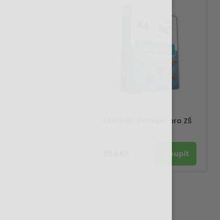
KAFOMET Zeměpis pro ZŠ
354 Kč