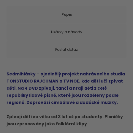
Popis
Ukázky a návody
Poslat dotaz
Sedmihlásky – ojedinělý projekt nahrávacího studia
TONSTUDIO RAJCHMAN a TV NOE, kde děti učí zpívat
děti. Na 4 DVD zpívají, tančí a hrají děti z celé
republiky lidové písně, které jsou rozděleny podle
regionů. Doprovází cimbálové a dudácké muziky.
Zpívají děti ve věku od 3 let až po studenty. Písničky
jsou zpracovány jako folklórní klipy.