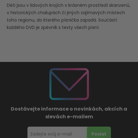
Děti jsou v lidových krojích v krásném prostředí skanzenů,
v historických chalupách či jiných zajímavých místech
toho regionu, do kterého písnička zapadá. Součástí
každého DVD je zpěvník s texty všech písní.
Dostávejte informace o novinkách, akcích a
slevách e-mailem