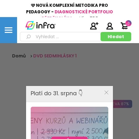
🩷 NOVÁ KOMPLEXNÍ METODIKA PRO
PEDAGOGY -
DIAGNOSTICKÉ PORTFOLIO
PŘEDŠKOLÁKA
👉
Více
ZDE
0
Domů
DVD SEDMIHLÁSKY 1
Platí do 31. srpna 👇
SLEVA 87%