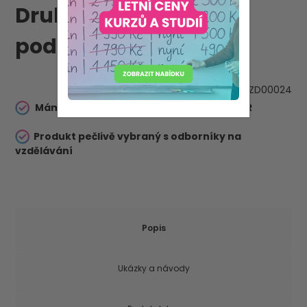
Druhý až pátý stupeň
podpůrných opatření
VZD00024
Máme akreditaci Ministerstva školství ČR
Produkt pečlivě vybraný s odborníky na
vzdělávání
Popis
Ukázky a návody