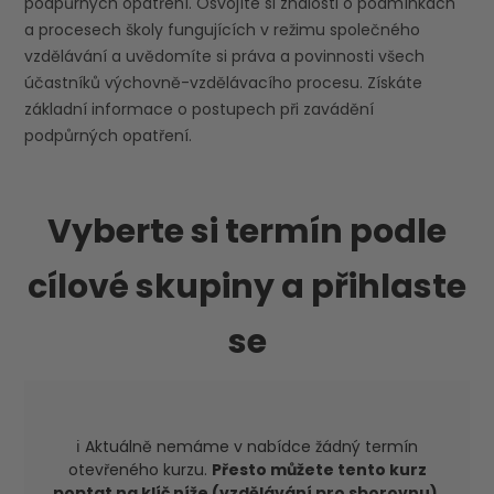
podpůrných opatření. Osvojíte si znalosti o podmínkách
a procesech školy fungujících v režimu společného
vzdělávání a uvědomíte si práva a povinnosti všech
účastníků výchovně-vzdělávacího procesu. Získáte
základní informace o postupech při zavádění
podpůrných opatření.
Vyberte si termín podle
cílové skupiny a přihlaste
se
ℹ️ Aktuálně nemáme v nabídce žádný termín
otevřeného kurzu.
Přesto můžete tento kurz
poptat na klíč níže (vzdělávání pro sborovnu).