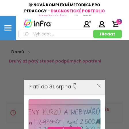
🩷 NOVÁ KOMPLEXNÍ METODIKA PRO
PEDAGOGY -
DIAGNOSTICKÉ PORTFOLIO
PŘEDŠKOLÁKA
👉
Více
ZDE
0
Domů
Druhý až pátý stupeň podpůrných opatření
Platí do 31. srpna 👇
VYPRODÁNO - Tento produkt již není k
dispozici