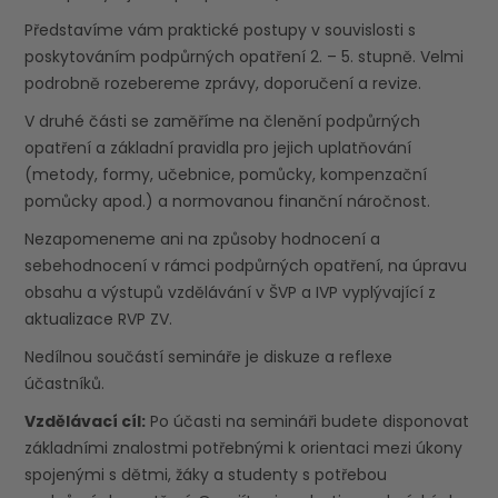
Představíme vám praktické postupy v souvislosti s
poskytováním podpůrných opatření 2. – 5. stupně. Velmi
podrobně rozebereme zprávy, doporučení a revize.
V druhé části se zaměříme na členění podpůrných
opatření a základní pravidla pro jejich uplatňování
(metody, formy, učebnice, pomůcky, kompenzační
pomůcky apod.) a normovanou finanční náročnost.
Nezapomeneme ani na způsoby hodnocení a
sebehodnocení v rámci podpůrných opatření, na úpravu
obsahu a výstupů vzdělávání v ŠVP a IVP vyplývající z
aktualizace RVP ZV.
Nedílnou součástí semináře je diskuze a reflexe
účastníků.
Vzdělávací cíl:
Po účasti na semináři budete disponovat
základními znalostmi potřebnými k orientaci mezi úkony
spojenými s dětmi, žáky a studenty s potřebou