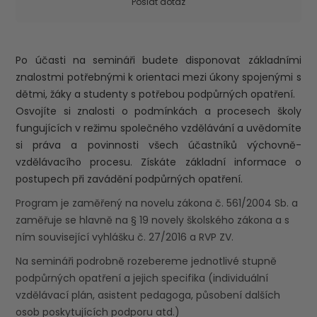
Poslat dotaz
Po účasti na semináři budete disponovat základními
znalostmi potřebnými k orientaci mezi úkony spojenými s
dětmi, žáky a studenty s potřebou podpůrných opatření.
Osvojíte si znalosti o podmínkách a procesech školy
fungujících v režimu společného vzdělávání a uvědomíte
si práva a povinnosti všech účastníků výchovně-
vzdělávacího procesu. Získáte základní informace o
postupech při zavádění podpůrných opatření.
Program je zaměřený na novelu zákona č. 561/2004 Sb. a
zaměřuje se hlavně na § 19 novely školského zákona a s
ním související vyhlášku č. 27/2016 a RVP ZV.
Na semináři podrobně rozebereme jednotlivé stupně
podpůrných opatření a jejich specifika (individuální
vzdělávací plán, asistent pedagoga, působení dalších
osob poskytujících podporu atd.)