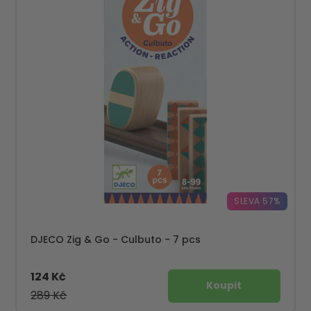
SLEVA 57%
DJECO Zig & Go - Culbuto - 7 pcs
124 Kč
289 Kč