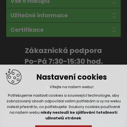
Vše o nákupu
Užitečné informace
Certifikace
Zákaznická podpora
Po-Pá 7:30-15:30 hod.
Napište nám
Nastavení cookies
Sledujte nás
Vítejte na našem webu!
Potřebujeme nastavit cookies a související technologie, aby
zobrazovaný obsah odpovídal vašim potřebám a vy na webu
nalezli přesně to, co potřebujete. Soubory cookies používané
na našem webu
nikdy neslouží ke zjišťování totožnosti
uživatelů stránek
.