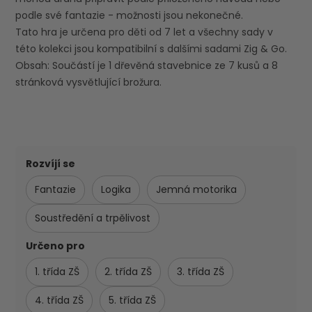
podle své fantazie - možnosti jsou nekonečné.
Tato hra je určena pro děti od 7 let a všechny sady v
této kolekci jsou kompatibilní s dalšími sadami Zig & Go.
Obsah: Součástí je 1 dřevěná stavebnice ze 7 kusů a 8
stránková vysvětlující brožura.
Rozvíjí se
Fantazie
Logika
Jemná motorika
Soustředění a trpělivost
Určeno pro
1. třída ZŠ
2. třída ZŠ
3. třída ZŠ
4. třída ZŠ
5. třída ZŠ