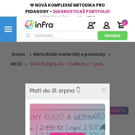
🩷 NOVÁ KOMPLEXNÍ METODIKA PRO
PEDAGOGY -
DIAGNOSTICKÉ PORTFOLIO
PŘEDŠKOLÁKA
👉
Více
ZDE
0
Domů
Metodické materiály a pomůcky
AKCE
DJECO Zig & Go - Culbuto - 7 pcs
Platí do 31. srpna 👇
SLEVA 57%