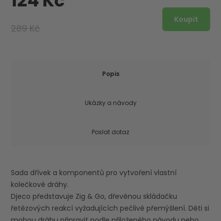
124 Kč
289 Kč
Popis
Ukázky a návody
Poslat dotaz
Sada dřívek a komponentů pro vytvoření vlastní
kolečkové dráhy.
Djeco představuje Zig & Go, dřevěnou skládačku
řetězových reakcí vyžadujících pečlivé přemýšlení. Děti si
mohou dráhu připravit podle přiloženého návodu nebo