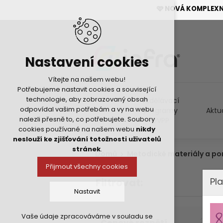
🩷 NOVÁ KOMPLEX
Nastavení cookies
Vítejte na našem webu!
Potřebujeme nastavit cookies a související
technologie, aby zobrazovaný obsah
Vzdělávací
odpovídal vašim potřebám a vy na webu
programy
Aktu
nalezli přesně to, co potřebujete. Soubory
DVPP
cookies používané na našem webu
nikdy
neslouží ke zjišťování totožnosti uživatelů
stránek
.
Domů
Metodické materiály a p
Přijmout všechny cookies
Pla
Filtrovat:
Nastavit
Vaše údaje zpracováváme v souladu se
Technická cookies
Cenové rozpětí