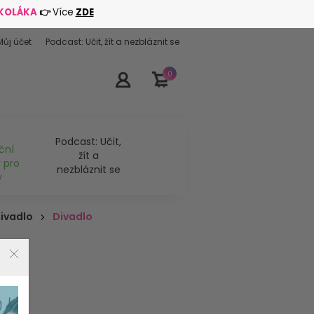
ŠKOLÁKA
👉
Více
ZDE
Můj účet
Podcast: Učit, žít a nezbláznit se
0
Podcast: Učit,
ční
žít a
 pro
nezbláznit se
y
divadlo
Divadlo