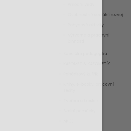
Přírodní vědy
Osobnostně sociální rozvoj
Pohybové aktivity
Výtvarné a pracovní
činnosti
Speciální pedagogika
KAFOMET & KAFOMETÍK
Pohádkový kufřík
Knihy, e-booky, pracovní
sešity
Tvoření a kreslení
Školní pomůcky
AKCE