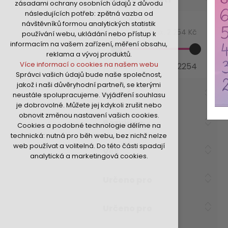
zásadami ochrany osobních údajů z důvodu
nutná pro provozování webu
následujících potřeb: zpětná vazba od
udržení kontextu stránek (session):
Min:
349 Kč
návštěvníků formou analytických statistik
případná přihlášení, volby jazyka, apod.
Max:
2 254 Kč
používání webu, ukládání nebo přístup k
Volitelná cookies
informacím na vašem zařízení, měření obsahu,
analytická pro anonymizované
reklama a vývoj produktů.
vyhodnocení návštěvnosti
Více informací o cookies na našem webu
349
2254
marketingová cookies (Google,Hotjar,Sklik)
Správci vašich údajů bude naše společnost,
Více informací o cookies na našem webu
jakož i naši důvěryhodní partneři, se kterými
Formát
neustále spolupracujeme. Vyjádření souhlasu
je dobrovolné. Můžete jej kdykoli zrušit nebo
Přijmout všechny cookies
obnovit změnou nastavení vašich cookies.
Rozvíjí se
Cookies a podobné technologie dělíme na
Odmítnout vše
technická: nutná pro běh webu, bez nichž nelze
web používat a volitelná. Do této části spadají
Věk
analytická a marketingová cookies.
Určeno pro
Určeno pro