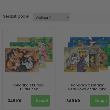
Seřadit podle
Pohádka z kufříku:
Pohádka z kufříku:
Budulínek
Perníková chaloupka
349 Kč
349 Kč