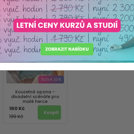
Nejprodávanější
SLEVA 20%
Kouzelná opona –
divadelní scénáře pro
malé herce
160 Kč
199 Kč