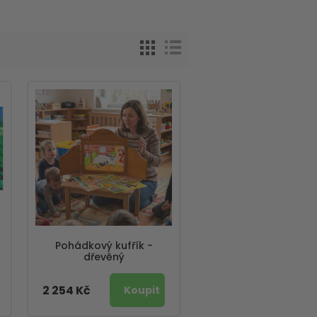
Pohádkový kufřík -
dřevěný
2 254 Kč