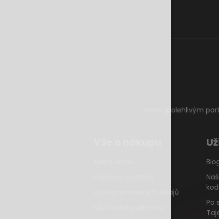
Jsme spolehlivým par
Vše o nákupu
Už
Mapa webu
Blo
Doprava a platba
Naš
kod
Ochrana osobních údajů
Po 
Obchodní podmínky
Taj