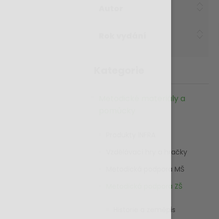
Autor
Rok vydání
Kategorie
Metodické materiály a
pomůcky
Produkty INFRA
Vzdělávací hry a hračky
Metodická podpora MŠ
Metodická podpora ZŠ
Historie a zeměpis