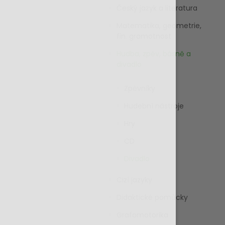
Český jazyk a literatura
Matematika, geometrie,
fin. gramotnost
Hudba, zpěv, básně a
divadlo
Zpěvníky
Hudební nástroje
Hry
CD
Divadlo
Cizí jazyky
Didaktické pomůcky
Grafomotorika