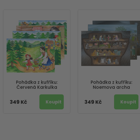
Pohádka z kufříku:
Pohádka z kufříku:
Červená Karkulka
Noemova archa
349 Kč
349 Kč