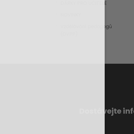
DÁRKY PRO UČITELE
NOVINKY
Vzdělávání pedagogů
(DVPP)
Dostávejte in