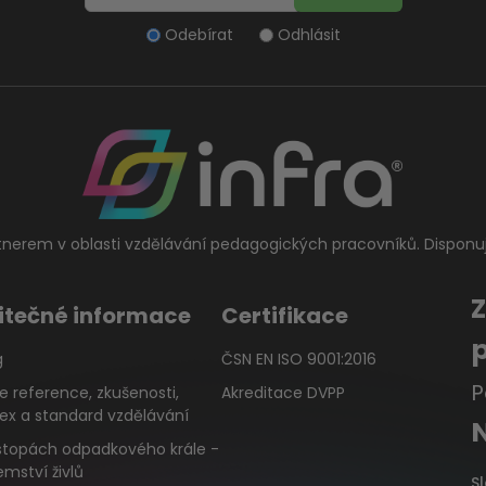
Odebírat
Odhlásit
tnerem v oblasti vzdělávání pedagogických pracovníků. Disponu
itečné informace
Certifikace
g
ČSN EN ISO 9001:2016
P
e reference, zkušenosti,
Akreditace DVPP
ex a standard vzdělávání
stopách odpadkového krále -
emství živlů
S