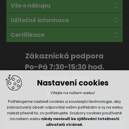
Vše o nákupu
Užitečné informace
Certifikace
Zákaznická podpora
Po-Pá 7:30-15:30 hod.
Napište nám
Nastavení cookies
Sledujte nás
Vítejte na našem webu!
Potřebujeme nastavit cookies a související technologie, aby
zobrazovaný obsah odpovídal vašim potřebám a vy na webu
nalezli přesně to, co potřebujete. Soubory cookies používané
na našem webu
nikdy neslouží ke zjišťování totožnosti
uživatelů stránek
.