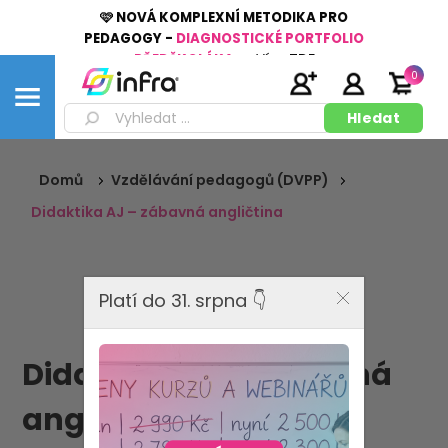
🩷 NOVÁ KOMPLEXNÍ METODIKA PRO
PEDAGOGY -
DIAGNOSTICKÉ PORTFOLIO
PŘEDŠKOLÁKA
👉
Více
ZDE
0
Domů
Vzdělávání pedagogů (DVPP)
Didaktika AJ – zábavná angličtina
Platí do 31. srpna 👇
Didaktika AJ – zábavná
angličtina