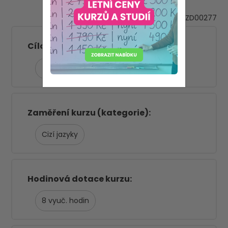
VZD00277
ZŠ 1. stupeň
Cílová skupina
ZŠ 2. stupeň
SŠ
ŠD/ŠK
Zaměření kurzu (kategorie)
Cizí jazyky
Hodinová dotace kurzu
8