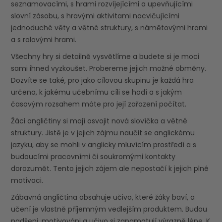
seznamovacími, s hrami rozvíjejícími a upevňujícími
slovní zásobu, s hravými aktivitami nacvičujícími
jednoduché věty a větné struktury, s námětovými hrami
a s rolovými hrami.
Všechny hry si detailně vysvětlíme a budete si je moci
sami ihned vyzkoušet. Probereme jejich možné obměny.
Dozvíte se také, pro jako cílovou skupinu je každá hra
určena, k jakému učebnímu cíli se hodí a s jakým
časovým rozsahem máte pro její zařazení počítat.
Žáci angličtiny si mají osvojit nová slovíčka a větné
struktury. Jistě je v jejich zájmu naučit se anglickému
jazyku, aby se mohli v anglicky mluvícím prostředí a s
budoucími pracovními či soukromými kontakty
dorozumět. Tento jejich zájem ale nepostačí k jejich plné
motivaci.
Zábavná angličtina obsahuje učivo, které žáky baví, a
učení je vlastně příjemným vedlejším produktem. Budou
nadšeni, motivováni a učivo si zapamatují výrazně lépe. K