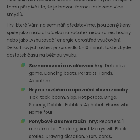
tomu přispívá i to, že je hravou formou osloveno více
smyslů.
Hry, které Vám na semináři představíme, jsou zamýšleny
spíše jako malá chuťovka na začátek nebo konec hodiny
nebo jako „vzbuzovač“ energie uprostřed vyučování.
Délka hravých aktivit je zpravidla 5–10 minut, takže zbyde
dostatek času na běžnou výuku.
Seznamovací a uvolňovací hry:
Detective
game, Dancing boats, Portraits, Hands,
Algorithm
Hry na rozšíření a upevnění slovní zásoby:
Tick, tack, boom, Slap, Hot potato, Bingo,
Speedy, Dobble, Bubbles, Alphabet, Guess who,
Name four
Pohybové a konverzační hry:
Reporters, 1
minute roles, The king, Aunt Marrys will, Black
stories, Drawing dictation, Story cards,