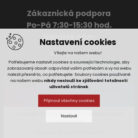
Zákaznická podpora
Po-Pá 7:30-15:30 hod.
Napište nám
Nastavení cookies
Sledujte nás
Vítejte na našem webu!
Potřebujeme nastavit cookies a související technologie, aby
zobrazovaný obsah odpovídal vašim potřebám a vy na webu
nalezli přesně to, co potřebujete. Soubory cookies používané
na našem webu
nikdy neslouží ke zjišťování totožnosti
uživatelů stránek
.
Přijmout všechny cookies
Copyright © 2026 INFRA, s.r.o. Všechna práva
Nastavit
vyhrazena.
Powered by
nopCommerce
Technická cookies