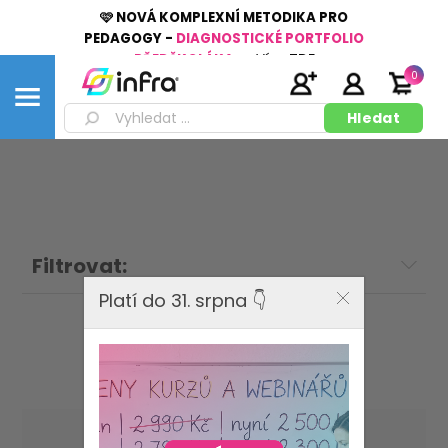
🩷 NOVÁ KOMPLEXNÍ METODIKA PRO
PEDAGOGY -
DIAGNOSTICKÉ PORTFOLIO
PŘEDŠKOLÁKA
👉
Více
ZDE
0
Filtrovat:
Platí do 31. srpna 👇
DIDAKT, Měrka Daniel
Seřadit podle