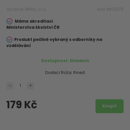
Výrobce:
INFRA, s.r.o.
Kód:
INF03178
Máme akreditaci
Ministerstva školství ČR
Produkt pečlivě vybraný s odborníky na
vzdělávání
Dostupnost:
Skladem
Dodací lhůta:
Ihned
-
+
179 Kč