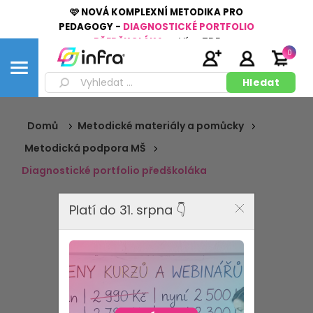
🩷 NOVÁ KOMPLEXNÍ METODIKA PRO
PEDAGOGY -
DIAGNOSTICKÉ PORTFOLIO
PŘEDŠKOLÁKA
👉
Více
ZDE
0
Domů
Metodické materiály a pomůcky
Metodická podpora MŠ
Diagnostické portfolio předškoláka
Platí do 31. srpna 👇