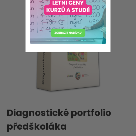
Diagnostické portfolio
předškoláka