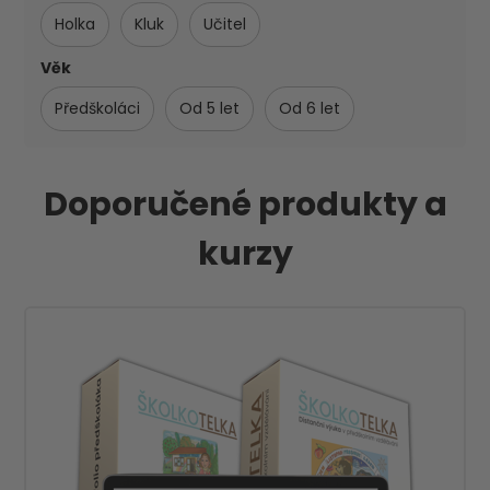
Holka
Kluk
Učitel
Věk
Předškoláci
Od 5 let
Od 6 let
Doporučené produkty a
kurzy