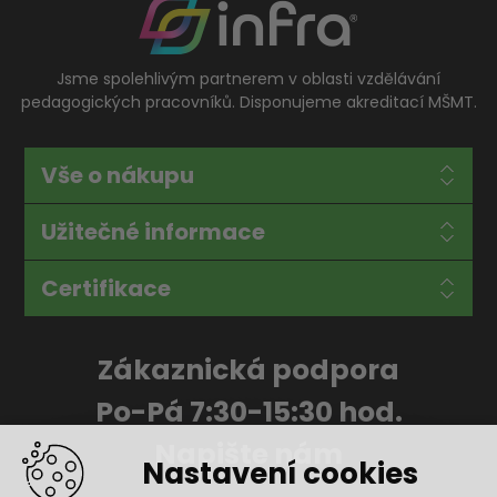
Jsme spolehlivým partnerem v oblasti vzdělávání
pedagogických pracovníků. Disponujeme akreditací MŠMT.
Vše o nákupu
Užitečné informace
Certifikace
Zákaznická podpora
Po-Pá 7:30-15:30 hod.
Napište nám
Nastavení cookies