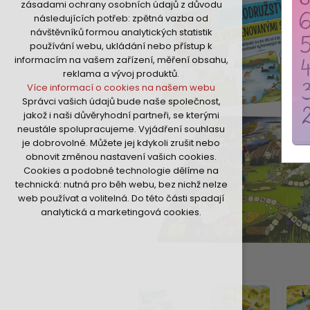
zásadami ochrany osobních údajů z důvodu
nutná pro provozování webu
následujících potřeb: zpětná vazba od
udržení kontextu stránek (session):
návštěvníků formou analytických statistik
případná přihlášení, volby jazyka, apod.
používání webu, ukládání nebo přístup k
Volitelná cookies
informacím na vašem zařízení, měření obsahu,
analytická pro anonymizované
reklama a vývoj produktů.
vyhodnocení návštěvnosti
Více informací o cookies na našem webu
marketingová cookies (Google,Hotjar,Sklik)
Správci vašich údajů bude naše společnost,
Více informací o cookies na našem webu
jakož i naši důvěryhodní partneři, se kterými
neustále spolupracujeme. Vyjádření souhlasu
je dobrovolné. Můžete jej kdykoli zrušit nebo
Přijmout všechny cookies
obnovit změnou nastavení vašich cookies.
Cookies a podobné technologie dělíme na
Odmítnout vše
technická: nutná pro běh webu, bez nichž nelze
web používat a volitelná. Do této části spadají
analytická a marketingová cookies.