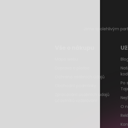
Jsme spolehlivým par
Vše o nákupu
Už
Mapa webu
Blo
Doprava a platba
Naš
kod
Ochrana osobních údajů
Po 
Obchodní podmínky
Taj
Zpracování osobních údajů
Nej
účastníků vzdělávání
O n
Rek
Kon