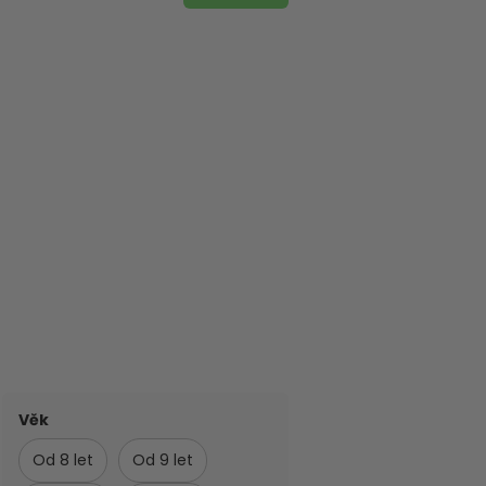
Věk
Od 8 let
Od 9 let