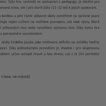
ov. Tato hra, vyvinutá ve spolupráci s pedagogy, je ideální pro
ovaná slova, ale i pro starší žáky (11–12 let) k jejich opakování.
u kostkou a plní různé zábavné úkoly zaměřené na správné psaní
uje nejen cvičení na rozlišení pravopisu, ale také výzvy, které
í příbuzných slov nebo vysvětlení významu slov. Díky tomu hra
bu a porozumění souvislostem.
 výuky českého jazyka jako motivační aktivitu na začátku hodiny
konci. Díky jednoduchým pravidlům je vhodná i pro skupinovou
ětem učivo uchopit hravě a bez stresu, což z ní činí perfektní
, V lese, Ve městě)