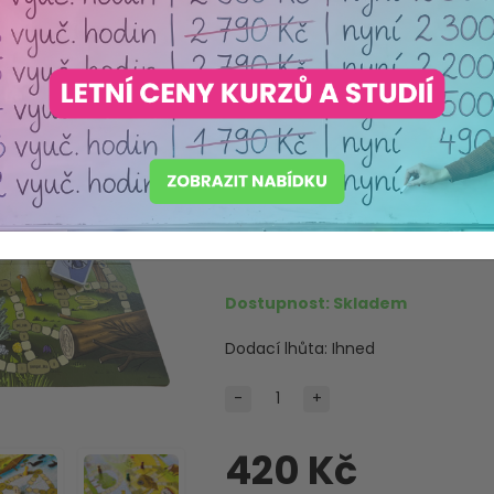
Dobrodružst
vyjmenovan
Výrobce:
INFRA, s.r.o.
Máme akreditaci
Ministerstva školství ČR
Produkt pečlivě vybraný s o
Dostupnost:
Skladem
Dodací lhůta:
Ihned
-
+
420 Kč