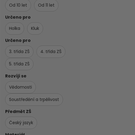
Od 10 let
Od 11 let
Určeno pro
Holka
Kluk
Určeno pro
3. třída ZŠ
4. třída ZŠ
5. třída ZŠ
Rozvíjí se
Vědomosti
Soustředění a trpělivost
Předmět ZŠ
Český jazyk
Materiál