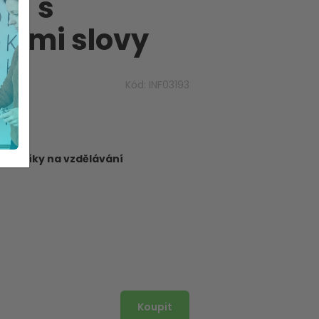
ví s
ými slovy
Kód:
INF03193
dborníky na vzdělávání