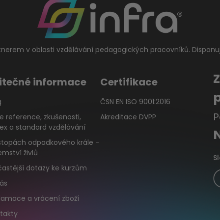
tnerem v oblasti vzdělávání pedagogických pracovníků. Disponu
itečné informace
Certifikace
g
ČSN EN ISO 9001:2016
P
e reference, zkušenosti,
Akreditace DVPP
ex a standard vzdělávání
stopách odpadkového krále -
emství živlů
S
častější dotazy ke kurzům
ás
lamace a vrácení zboží
takty