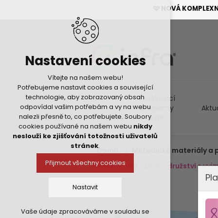
🩷 NOVÁ KOMPLEX
Nastavení cookies
Vítejte na našem webu!
Potřebujeme nastavit cookies a související
technologie, aby zobrazovaný obsah
Vzdělávací
odpovídal vašim potřebám a vy na webu
programy
Aktu
nalezli přesně to, co potřebujete. Soubory
DVPP
cookies používané na našem webu
nikdy
neslouží ke zjišťování totožnosti uživatelů
stránek
.
Domů
Metodické materiály a
Přijmout všechny cookies
Desková hra - Dobrodružství s vy
Pla
Nastavit
Vaše údaje zpracováváme v souladu se
Technická cookies