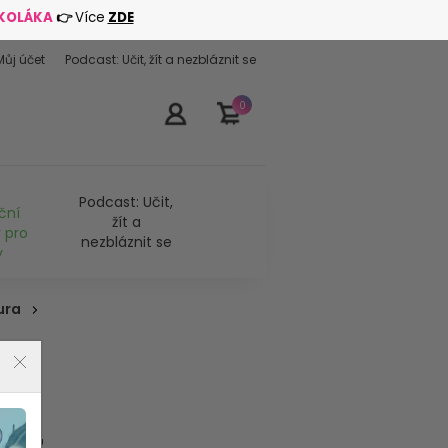
ŠKOLÁKA
👉
Více
ZDE
Můj účet
Podcast: Učit, žít a nezbláznit se
0
Podcast: Učit,
ční
žít a
 pro
nezbláznit se
y
ura
 -