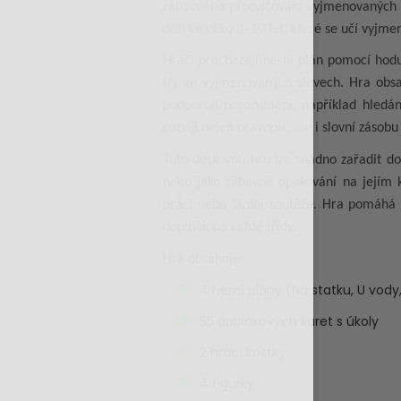
zábavného procvičování vyjmenovaných sl
děti ve věku 8–10 let, které se učí vyjmen
Hráči procházejí herní plán pomocí hod
i/y ve vyjmenovaných slovech. Hra obsah
podporují porozumění, například hledán
rozvíjí nejen pravopis, ale i slovní záso
Tuto deskovou hru lze snadno zařadit do
nebo jako zábavné opakování na jejím 
práci nebo školní soutěže. Hra pomáhá d
doplněk do každé třídy.
Hra obsahuje:
4 herní plány (Na statku, U vody
55 doplňkových karet s úkoly
2 hrací kostky
4 figurky