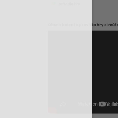
pravidla hry
Obsah balení a pravidla hry si můž