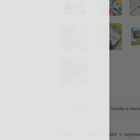
Popis
Ukázky a návo
Desková hra „Dobrodružství s vyjmen