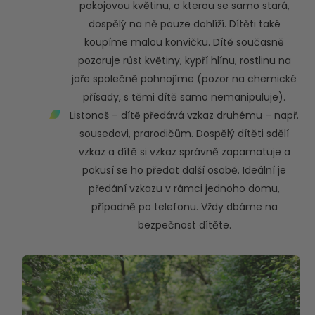
pokojovou květinu, o kterou se samo stará,
dospělý na ně pouze dohlíží. Dítěti také
koupíme malou konvičku. Dítě současně
pozoruje růst květiny, kypří hlínu, rostlinu na
jaře společně pohnojíme (pozor na chemické
přísady, s těmi dítě samo nemanipuluje).
Listonoš – dítě předává vzkaz druhému – např.
sousedovi, prarodičům. Dospělý dítěti sdělí
vzkaz a dítě si vzkaz správně zapamatuje a
pokusí se ho předat další osobě. Ideální je
předání vzkazu v rámci jednoho domu,
případně po telefonu. Vždy dbáme na
bezpečnost dítěte.