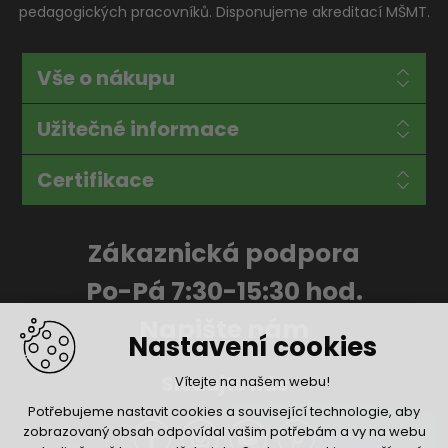
pedagogických pracovníků. Disponujeme akreditací MŠMT.
Vše o nákupu
Užitečné informace
Certifikace
Zákaznická podpora
Po-Pá 7:30-15:30 hod.
Napište nám
Nastavení cookies
Sledujte nás
Vítejte na našem webu!
Potřebujeme nastavit cookies a související technologie, aby
zobrazovaný obsah odpovídal vašim potřebám a vy na webu