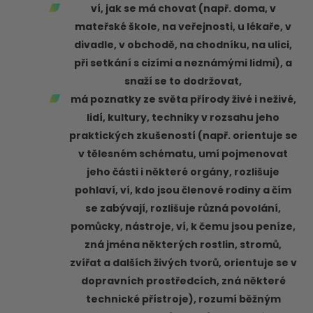
ví, jak se má chovat (např. doma, v
mateřské škole, na veřejnosti, u lékaře, v
divadle, v obchodě, na chodníku, na ulici,
při setkání s cizími a neznámými lidmi), a
snaží se to dodržovat,
má poznatky ze světa přírody živé i neživé,
lidí, kultury, techniky v rozsahu jeho
praktických zkušeností (např. orientuje se
v tělesném schématu, umí pojmenovat
jeho části i některé orgány, rozlišuje
pohlaví, ví, kdo jsou členové rodiny a čím
se zabývají, rozlišuje různá povolání,
pomůcky, nástroje, ví, k čemu jsou peníze,
zná jména některých rostlin, stromů,
zvířat a dalších živých tvorů, orientuje se v
dopravních prostředcích, zná některé
technické přístroje), rozumí běžným