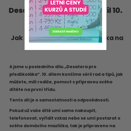
Desatero předškoláka – díl 10.
středa 5. ledna 2022
Jak připravit dobře předškoláka na
první třídu?
A jsme u posledního dílu „Desatera pro
předškoláka“. 10. dílem končíme sérii rad a tipů, jak
můžete, milí rodiče, pomoct s přípravou svého
dítěte na první třídu.
Tento díl je o samostatnosti a odpovědnosti.
Pokud už vaše dítě umí samo nakoupit,
telefonovat, vyřídit vzkaz nebo se umí postarat o
svého domácího mazlíčka, tak je připraveno na