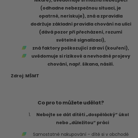
lékaře), uvědomuje si možná nebezpečí
(odhadne nebezpečnou situaci, je
opatrné, neriskuje), zná a zpravidla
dodržuje základní pravidla chování na ulici
(dává pozor při přecházení, rozumí
světelné signalizaci),
zná faktory poškozující zdraví (kouření),
uvědomuje si rizikové a nevhodné projevy
chování, např. šikana, násilí.
Zdroj: MŠMT
Co pro to můžete udělat?
Nebojte se dát dítěti „dospělácký“ úkol
nebo „důležitou“ práci
Samostatné nakupování – dítě si v obchodě