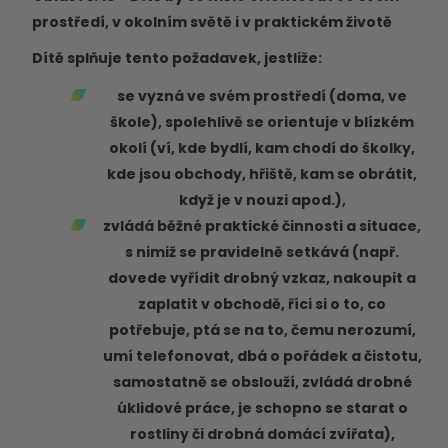
prostředí, v okolním světě i v praktickém životě
Dítě splňuje tento požadavek, jestliže:
se vyzná ve svém prostředí (doma, ve
škole), spolehlivě se orientuje v blízkém
okolí (ví, kde bydlí, kam chodí do školky,
kde jsou obchody, hřiště, kam se obrátit,
když je v nouzi apod.),
zvládá běžné praktické činnosti a situace,
s nimiž se pravidelně setkává (např.
dovede vyřídit drobný vzkaz, nakoupit a
zaplatit v obchodě, říci si o to, co
potřebuje, ptá se na to, čemu nerozumí,
umí telefonovat, dbá o pořádek a čistotu,
samostatně se obslouží, zvládá drobné
úklidové práce, je schopno se starat o
rostliny či drobná domácí zvířata),