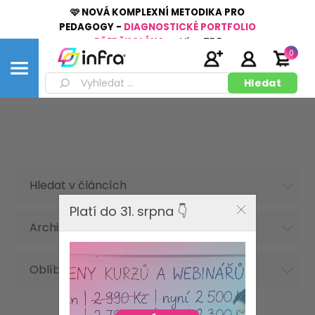
🩷 NOVÁ KOMPLEXNÍ METODIKA PRO
PEDAGOGY -
DIAGNOSTICKÉ PORTFOLIO
PŘEDŠKOLÁKA
👉
Více
ZDE
0
Hledat v článcích
Platí do 31. srpna 👇
Archiv článků
Oblíbená hesla