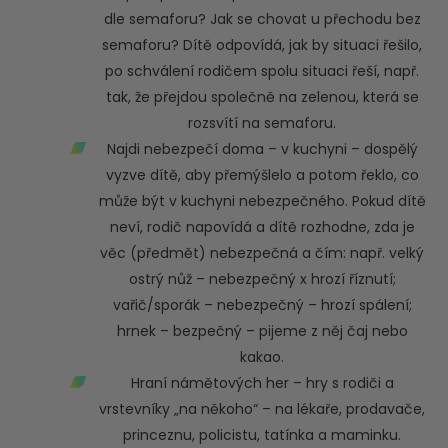
dle semaforu? Jak se chovat u přechodu bez
semaforu? Dítě odpovídá, jak by situaci řešilo,
po schválení rodičem spolu situaci řeší, např.
tak, že přejdou společně na zelenou, která se
rozsvítí na semaforu.
Najdi nebezpečí doma – v kuchyni – dospělý
vyzve dítě, aby přemýšlelo a potom řeklo, co
může být v kuchyni nebezpečného. Pokud dítě
neví, rodič napovídá a dítě rozhodne, zda je
věc (předmět) nebezpečná a čím: např. velký
ostrý nůž – nebezpečný x hrozí říznutí;
vařič/sporák – nebezpečný – hrozí spálení;
hrnek – bezpečný – pijeme z něj čaj nebo
kakao.
Hraní námětových her – hry s rodiči a
vrstevníky „na někoho“ – na lékaře, prodavače,
princeznu, policistu, tatínka a maminku.