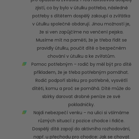
zjistí, co by bylo v útulku potřeba, následně
potřeby s dítětem dospělý zakoupí a zvířátka
v útulku společně obdarují. Jinou možností je,
že si ven zapůjčíme na venčení pejska.
Musíme mít na paměti, že je třeba řídit se
pravidly útulku, poučit dítě o bezpečném
chování v útulku a ke zvířatům.
Pomoc potřebným – rodič by měl být pro dítě
příkladem, že je třeba potřebným pomáhat.
Rodič podpoří sbírku pro potřebné, vysvětlí
dítěti, komu a proč se pomáhá. Dítě může do
sbírky darovat drobné peníze ze své
pokladničky.
Najdi nebezpečí venku – na ulici si všímáme
různých situací z pozice chodce i řidiče.
Dospělý dítě zapojí do aktivního rozhodování,
např. u přechodu pro chodce: Jak se chovat