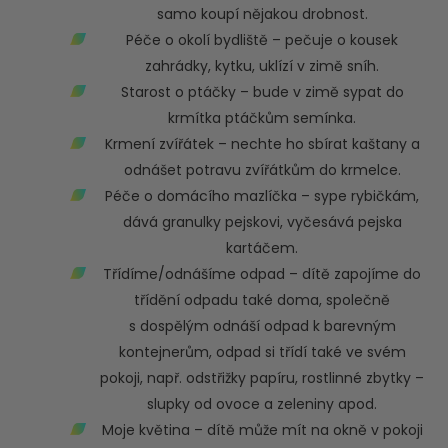
samo koupí nějakou drobnost.
Péče o okolí bydliště – pečuje o kousek
zahrádky, kytku, uklízí v zimě sníh.
Starost o ptáčky – bude v zimě sypat do
krmítka ptáčkům semínka.
Krmení zvířátek – nechte ho sbírat kaštany a
odnášet potravu zvířátkům do krmelce.
Péče o domácího mazlíčka – sype rybičkám,
dává granulky pejskovi, vyčesává pejska
kartáčem.
Třídíme/odnášíme odpad – dítě zapojíme do
třídění odpadu také doma, společně
s dospělým odnáší odpad k barevným
kontejnerům, odpad si třídí také ve svém
pokoji, např. odstřižky papíru, rostlinné zbytky –
slupky od ovoce a zeleniny apod.
Moje květina – dítě může mít na okně v pokoji