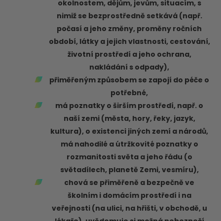
okolnostem, dějům, jevům, situacím, s
nimiž se bezprostředně setkává (např.
počasí a jeho změny, proměny ročních
období, látky a jejich vlastnosti, cestování,
životní prostředí a jeho ochrana,
nakládání s odpady),
přiměřeným způsobem se zapojí do péče o
potřebné,
má poznatky o širším prostředí, např. o
naší zemi (města, hory, řeky, jazyk,
kultura), o existenci jiných zemí a národů,
má nahodilé a útržkovité poznatky o
rozmanitosti světa a jeho řádu (o
světadílech, planetě Zemi, vesmíru),
chová se přiměřeně a bezpečně ve
školním i domácím prostředí i na
veřejnosti (na ulici, na hřišti, v obchodě, u