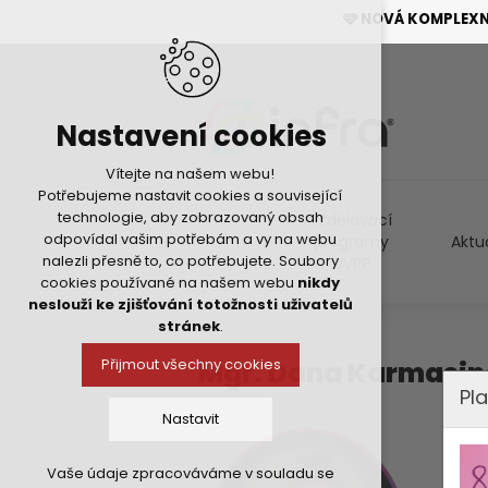
🩷 NOVÁ KOMPLEX
Nastavení cookies
Vítejte na našem webu!
Potřebujeme nastavit cookies a související
technologie, aby zobrazovaný obsah
Vzdělávací
odpovídal vašim potřebám a vy na webu
programy
Aktu
nalezli přesně to, co potřebujete. Soubory
DVPP
cookies používané na našem webu
nikdy
neslouží ke zjišťování totožnosti uživatelů
stránek
.
Mgr. Dana Karmasi
Přijmout všechny cookies
Pla
Nastavit
Vaše údaje zpracováváme v souladu se
Technická cookies