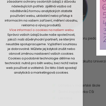
zásadami ochrany osobních údajů z důvodu
nutná pro provozování webu
následujících potřeb: zpětná vazba od
udržení kontextu stránek (session):
návštěvníků formou analytických statistik
případná přihlášení, volby jazyka, apod.
používání webu, ukládání nebo přístup k
Volitelná cookies
informacím na vašem zařízení, měření obsahu,
analytická pro anonymizované
reklama a vývoj produktů.
vyhodnocení návštěvnosti
Více informací o cookies na našem webu
marketingová cookies (Google,Hotjar,Sklik)
Správci vašich údajů bude naše společnost,
Více informací o cookies na našem webu
Specializuje se na podporu pedagogů př
jakož i naši důvěryhodní partneři, se kterými
neustále spolupracujeme. Vyjádření souhlasu
Vzdělání
je dobrovolné. Můžete jej kdykoli zrušit nebo
Přijmout všechny cookies
obnovit změnou nastavení vašich cookies.
Cookies a podobné technologie dělíme na
Odmítnout vše
Pedagogická fakulta Univerzi
technická: nutná pro běh webu, bez nichž nelze
web používat a volitelná. Do této části spadají
Praxe
analytická a marketingová cookies.
Učitelka v mateřské škole
Školní inspektorka ČŠI
Lektorka