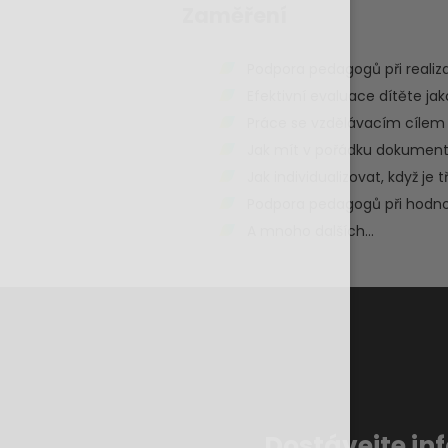
Zaměření
Podpora pedagogů při realiz
Efektivní evaluace dítěte j
Práce se vzdělávacím cílem 
Jak mít v pořádku dokument
Jak individualizovat, když je t
Podpora pedagogů při hodnoc
A mnoho dalších...
Dostávejte in