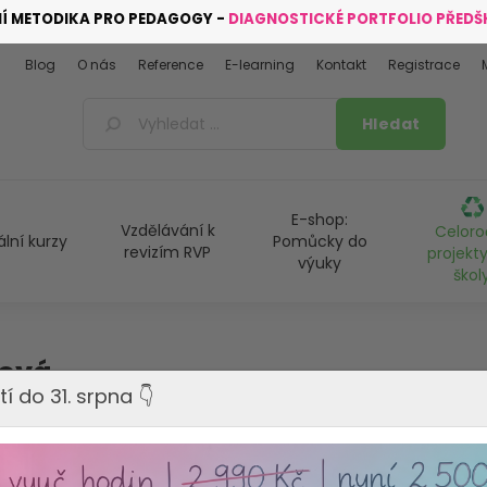
NÍ METODIKA PRO PEDAGOGY -
DIAGNOSTICKÉ PORTFOLIO PŘED
Blog
O nás
Reference
E-learning
Kontakt
Registrace
E-shop:
Vzdělávání k
Celoro
ální kurzy
Pomůcky do
revizím RVP
projekty
výuky
škol
nová
tí do 31. srpna 👇