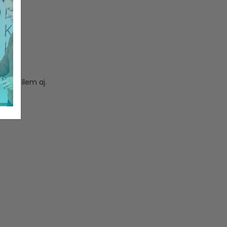
acím cílem aj.