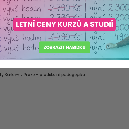
i realizaci ŠVP v MŠ, efektivní evaluaci dítěte, práci se vzděláv
ty Karlovy v Praze – předškolní pedagogika