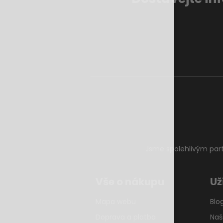
Jsme spolehlivým par
Vše o nákupu
Už
Mapa webu
Blo
Doprava a platba
Naš