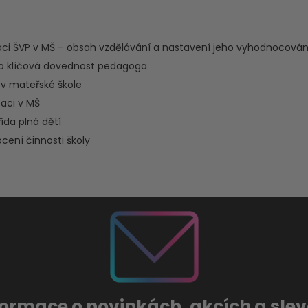
aci ŠVP v MŠ – obsah vzdělávání a nastavení jeho vyhodnocován
ako klíčová dovednost pedagoga
v mateřské škole
aci v MŠ
řída plná dětí
ení činnosti školy
formace o novinkách, akcích a sl