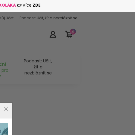
ŠKOLÁKA
👉
Více
ZDE
Můj účet
Podcast: Učit, žít a nezbláznit se
0
Podcast: Učit,
ční
žít a
 pro
nezbláznit se
y