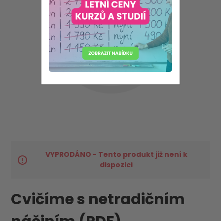
VYPRODÁNO - Tento produkt již není k
dispozici
Cvičíme s netradičním