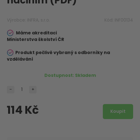
náčiním (PDF)
Výrobce:
INFRA, s.r.o.
Kód:
INF00134
Máme akreditaci
Ministerstva školství ČR
Produkt pečlivě vybraný s odborníky na
vzdělávání
Dostupnost:
Skladem
-
+
114 Kč