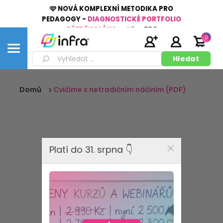
🩷 NOVÁ KOMPLEXNÍ METODIKA PRO
PEDAGOGY -
DIAGNOSTICKÉ PORTFOLIO
PŘEDŠKOLÁKA
👉
Více
ZDE
0
Domů
Cvičíme s netradičním náčiním (PDF)
Platí do 31. srpna 👇