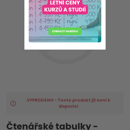
VYPRODÁNO - Tento produkt již není k
dispozici
Čtenářské tabulky -