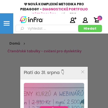
🩷 NOVÁ KOMPLEXNÍ METODIKA PRO
PEDAGOGY -
DIAGNOSTICKÉ PORTFOLIO
PŘEDŠKOLÁKA
👉
Více
ZDE
0
Domů
Čtenářské tabulky - cvičení pro dyslektiky
Platí do 31. srpna 👇