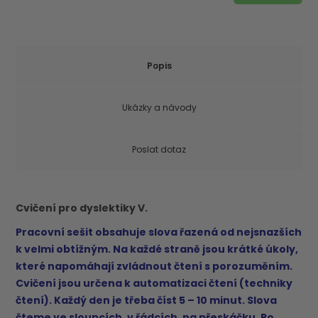
Popis
Ukázky a návody
Poslat dotaz
Cvičení pro dyslektiky V.
Pracovní sešit obsahuje slova řazená od nejsnazších
k velmi obtížným. Na každé straně jsou krátké úkoly,
které napomáhají zvládnout čtení s porozuměním.
Cvičení jsou určena k automatizaci čtení (techniky
čtení). Každý den je třeba číst 5 – 10 minut. Slova
čteme ve sloupcích, v řádcích, na přeskáčku. Po