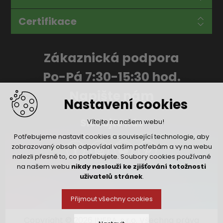
Certifikace
Zákaznická podpora
Po-Pá 7:30-15:30 hod.
Napište nám
Nastavení cookies
Sledujte nás
Vítejte na našem webu!
Potřebujeme nastavit cookies a související technologie, aby
zobrazovaný obsah odpovídal vašim potřebám a vy na webu
nalezli přesně to, co potřebujete. Soubory cookies používané
na našem webu
nikdy neslouží ke zjišťování totožnosti
uživatelů stránek
.
Přijmout všechny cookies
Copyright © 2026 INFRA, s.r.o. Všechna práva