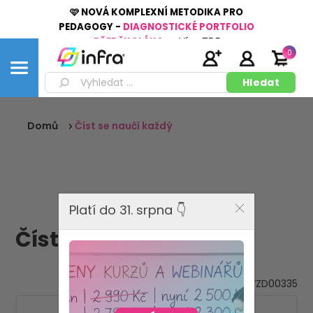
🩷 NOVÁ KOMPLEXNÍ METODIKA PRO
PEDAGOGY -
DIAGNOSTICKÉ PORTFOLIO
PŘEDŠKOLÁKA
👉
Více
ZDE
0
Domů
Číst se naučí každý
Platí do 31. srpna 👇
Číst se naučí každý
VZD00335