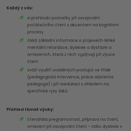
Každý z vás:
si prohloubí poznatky při osvojování
počátečního čtení s akcentem na kognitivní
procesy
získá základní informace o projevech lehké
mentální retardace, dyslexie a dysfázie a
omezeních, která z nich vyplývají při výuce
čtení
zváží využití uváděných postupů ve třídě
(pedagogická intervence, práce asistenta
pedagoga) i při reedukaci s ohledem na
specifické rysy žáků
Přehled témat výuky:
čtenářská pregramotnost, příprava na čtení,
omezení při osvojování čtení – riziko dyslexie v