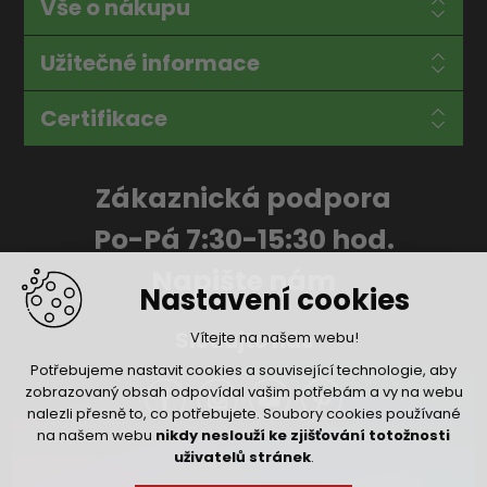
Vše o nákupu
Užitečné informace
Certifikace
Zákaznická podpora
Po-Pá 7:30-15:30 hod.
Napište nám
Nastavení cookies
Sledujte nás
Vítejte na našem webu!
Potřebujeme nastavit cookies a související technologie, aby
zobrazovaný obsah odpovídal vašim potřebám a vy na webu
nalezli přesně to, co potřebujete. Soubory cookies používané
na našem webu
nikdy neslouží ke zjišťování totožnosti
uživatelů stránek
.