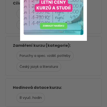
Asistent pedagoga
Cílová skupina
ŠD/ŠK
ZŠ 1. stupeň
SŠ
Výchovný poradce
Zaměření kurzu (kategorie)
Poruchy a spec. vzděl. potřeby
Český jazyk a literatura
Hodinová dotace kurzu
8