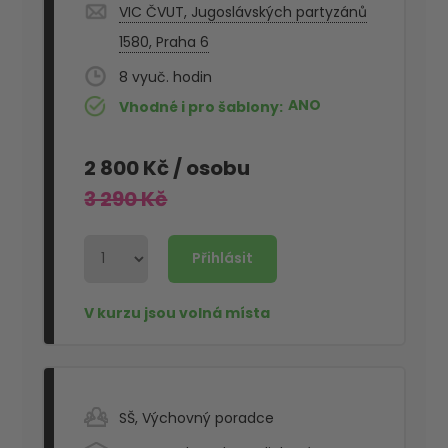
VIC ČVUT, Jugoslávských partyzánů
1580, Praha 6
8
ANO
Vhodné i pro šablony
2 800 Kč
/ osobu
3 290 Kč
SŠ
,
Výchovný poradce