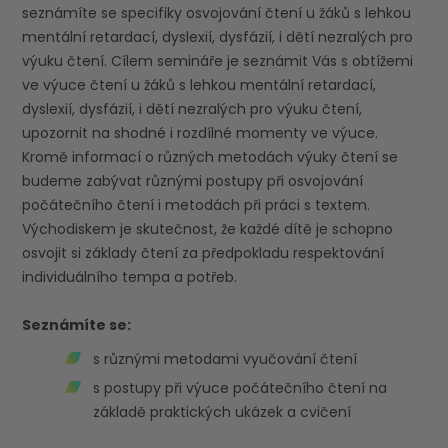
seznámíte se specifiky osvojování čtení u žáků s lehkou
mentální retardací, dyslexií, dysfázií, i dětí nezralých pro
výuku čtení. Cílem semináře je seznámit Vás s obtížemi
ve výuce čtení u žáků s lehkou mentální retardací,
dyslexií, dysfázií, i dětí nezralých pro výuku čtení,
upozornit na shodné i rozdílné momenty ve výuce.
Kromě informací o různých metodách výuky čtení se
budeme zabývat různými postupy při osvojování
počátečního čtení i metodách při práci s textem.
Východiskem je skutečnost, že každé dítě je schopno
osvojit si základy čtení za předpokladu respektování
individuálního tempa a potřeb.
Seznámíte se:
s různými metodami vyučování čtení
s postupy při výuce počátečního čtení na
základě praktických ukázek a cvičení