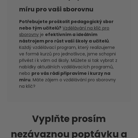
míru pro vaši sborovnu
Potřebujete proškolit pedagogický sbor
nebo tým učitelů?
Vzdělávání na klíč pro
sborovny
je
efektivním a ideálním
nástrojem pro růst vaší školy a učitelů
.
Každý vzdělávací program, který realizujeme
ve formě kurzů pro jednotlivce, jsme schopni
přivést i k vám od školy. Můžete si tak vybrat z
nabídky aktuálních vzdělávacích programů,
nebo
pro vás rádi připravíme i kurzy na
míru
. Máte zájem o vzdělávání pro sborovny
na klíč?
Vyplňte prosím
nezávaznou poptávku a