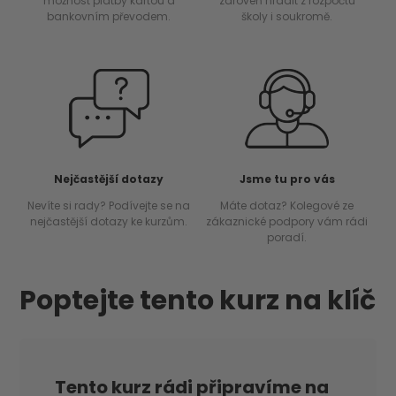
možnost platby kartou a
zároveň hradit z rozpočtu
bankovním převodem.
školy i soukromě.
Nejčastější dotazy
Jsme tu pro vás
Nevíte si rady? Podívejte se na
Máte dotaz? Kolegové ze
nejčastější dotazy ke kurzům.
zákaznické podpory vám rádi
poradí.
Poptejte tento kurz na klíč
Tento kurz rádi připravíme na