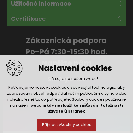
Užitečné informace
Certifikace
Zákaznická podpora
Po-Pá 7:30-15:30 hod.
Napište nám
Nastavení cookies
Sledujte nás
Vítejte na našem webu!
Potřebujeme nastavit cookies a související technologie, aby
zobrazovaný obsah odpovídal vašim potřebám a vy na webu
nalezli přesně to, co potřebujete. Soubory cookies používané
na našem webu
nikdy neslouží ke zjišťování totožnosti
uživatelů stránek
.
Přijmout všechny cookies