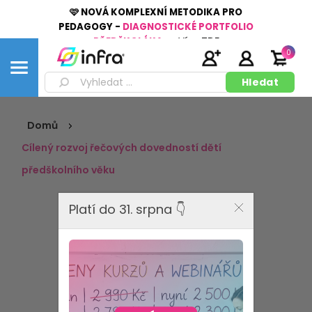
🩷 NOVÁ KOMPLEXNÍ METODIKA PRO
PEDAGOGY -
DIAGNOSTICKÉ PORTFOLIO
PŘEDŠKOLÁKA
👉
Více
ZDE
0
Domů
Cílený rozvoj řečových dovedností dětí
předškolního věku
Platí do 31. srpna 👇