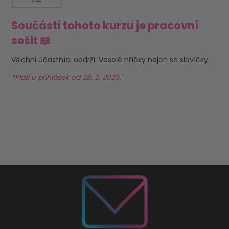
Součástí tohoto kurzu je pracovní
sešit 📖
Všichni účastníci obdrží:
Veselé hříčky nejen se slovíčky
*Platí u přihlášek od 28. 2. 2025.