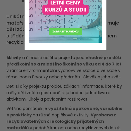
Unikátní celoroční projekt pro celé třídy
mateřských a základních škol, který seznamuje
děti zábavnou, ale hlavně reálnou formou
s tříděním a zpracováním odpadů, významem
recyklace a ochrany životního prostředí.
Aktivity a činnosti celého projektu jsou
vhodné pro děti
předškolního a mladšího školního věku od 4 do 7 let
v rámci environmentální výchovy ve školce a ve škole v
rámci hodin Prvouky nebo předmětu Člověk a jeho svět.
Děti si díky projektu projdou základní informace, které by
měly děti znát a postupně si je budou jednotlivými
aktivitami, úkoly a povídáním rozšiřovat.
Většina pomůcek je
využitelná opakovaně, variabilně
a prakticky
na různé doplňkové aktivity.
Vyrobena z
recyklovatelných či ekologicky přijatelných
materiálů
v podobě kartonu nebo recyklovaných látek.