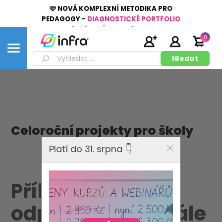
🩷 NOVÁ KOMPLEXNÍ METODIKA PRO
PEDAGOGY -
DIAGNOSTICKÉ PORTFOLIO
PŘEDŠKOLÁKA
👉
Více
ZDE
0
Celoroční projekty pro školy
Platí do 31. srpna 👇
Příběh
odpadkového krále