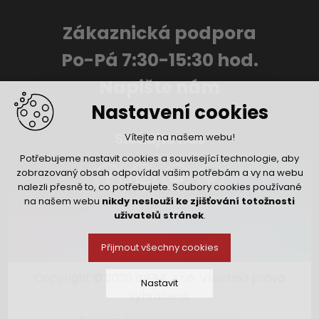
Zákaznická podpora
Po-Pá 7:30-15:30 hod.
Napište nám
Nastavení cookies
Sledujte nás
Vítejte na našem webu!
Potřebujeme nastavit cookies a související technologie, aby
zobrazovaný obsah odpovídal vašim potřebám a vy na webu
nalezli přesně to, co potřebujete. Soubory cookies používané
na našem webu
nikdy neslouží ke zjišťování totožnosti
uživatelů stránek
.
Přijmout všechny cookies
Copyright © 2026 INFRA, s.r.o. Všechna práva
Nastavit
vyhrazena.