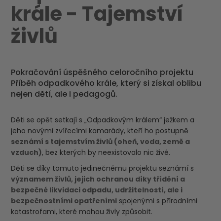
krále - Tajemství
živlů
Pokračování úspěšného celoročního projektu
Příběh odpadkového krále, který si získal oblibu
nejen dětí, ale i pedagogů.
Děti se opět setkají s „Odpadkovým králem“ ježkem a
jeho novými zvířecími kamarády, kteří ho postupně
seznámí s tajemstvím živlů (oheň, voda, země a
vzduch)
, bez kterých by neexistovalo nic živé.
Děti se díky tomuto jedinečnému projektu seznámí s
významem živlů, jejich ochranou díky třídění a
bezpečné likvidaci odpadu, udržitelností, ale i
bezpečnostními opatřeními
spojenými s přírodními
katastrofami, které mohou živly způsobit.