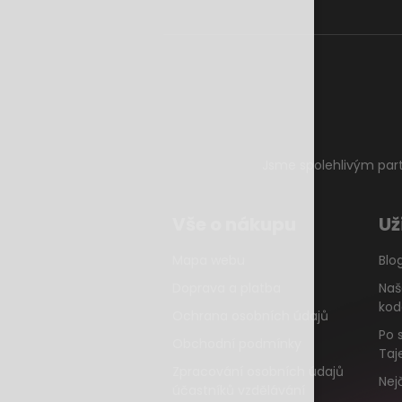
Jsme spolehlivým par
Vše o nákupu
Už
Mapa webu
Blo
Doprava a platba
Naš
kod
Ochrana osobních údajů
Po 
Obchodní podmínky
Taj
Zpracování osobních údajů
Nej
účastníků vzdělávání