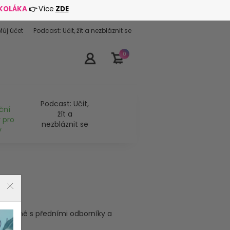
ŠKOLÁKA
👉
Více
ZDE
Můj účet
Podcast: Učit, žít a nezbláznit se
0
Podcast: Učit,
ční
žít a
 pro
nezbláznit se
y
tvořené s předními odborníky a