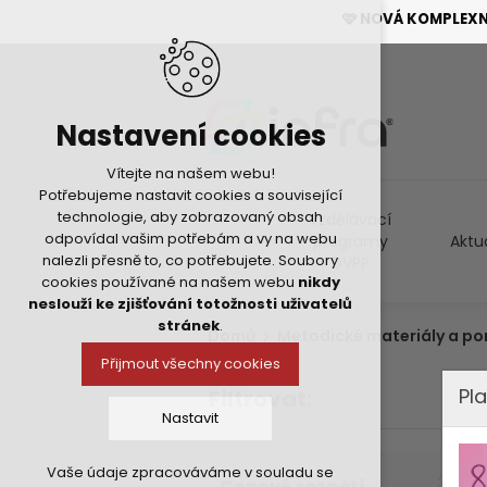
🩷 NOVÁ KOMPLEX
Nastavení cookies
Vítejte na našem webu!
Potřebujeme nastavit cookies a související
technologie, aby zobrazovaný obsah
Vzdělávací
odpovídal vašim potřebám a vy na webu
programy
Aktu
nalezli přesně to, co potřebujete. Soubory
DVPP
cookies používané na našem webu
nikdy
neslouží ke zjišťování totožnosti uživatelů
stránek
.
Domů
Metodické materiály a p
Přijmout všechny cookies
Pla
Filtrovat:
Nastavit
Vaše údaje zpracováváme v souladu se
Technická cookies
Cenové rozpětí