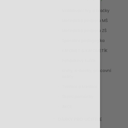
Vzdělávací hry a hračky
Metodická podpora MŠ
Metodická podpora ZŠ
Speciální pedagogika
KAFOMET & KAFOMETÍK
Pohádkový kufřík
Knihy, e-booky, pracovní
sešity
Tvoření a kreslení
Školní pomůcky
AKCE
DÁRKY PRO UČITELE