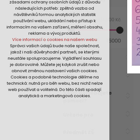
zásadami ochrany osobních údajů z důvodu
nutná pro provozování webu
následujících potřeb: zpětná vazba od
udržení kontextu stránek (session):
Min:
179 Kč
návštěvníků formou analytických statistik
případná přihlášení, volby jazyka, apod.
Max:
15 000 Kč
používání webu, ukládání nebo přístup k
Volitelná cookies
informacím na vašem zařízení, měření obsahu,
analytická pro anonymizované
reklama a vývoj produktů.
vyhodnocení návštěvnosti
Více informací o cookies na našem webu
179
15000
marketingová cookies (Google,Hotjar,Sklik)
Správci vašich údajů bude naše společnost,
Více informací o cookies na našem webu
jakož i naši důvěryhodní partneři, se kterými
Rozvíjí se
neustále spolupracujeme. Vyjádření souhlasu
je dobrovolné. Můžete jej kdykoli zrušit nebo
Přijmout všechny cookies
obnovit změnou nastavení vašich cookies.
Věk
Cookies a podobné technologie dělíme na
Odmítnout vše
technická: nutná pro běh webu, bez nichž nelze
web používat a volitelná. Do této části spadají
S čím potřebujete
analytická a marketingová cookies.
pomoci?
Určeno pro
Předmět ZŠ