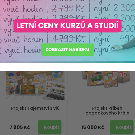
Obsahují vždy kompletní detailně propracovanou
metodiku
pro
Seřadit podle
NOVINKA
NOVINKA
Projekt Tajemství živlů
Projekt Příběh
odpadkového krále
7 805 Kč
15 000 Kč