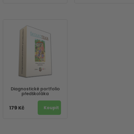
Diagnostické portfolio
předškoláka
179 Kč