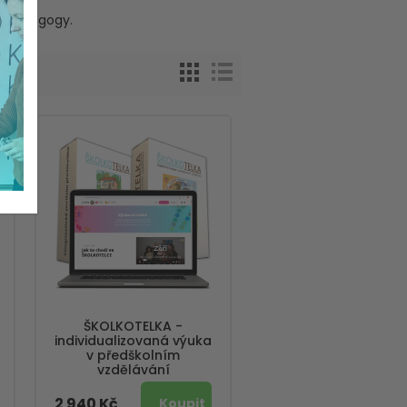
 pedagogy.
ŠKOLKOTELKA -
individualizovaná výuka
v předškolním
vzdělávání
2 940 Kč