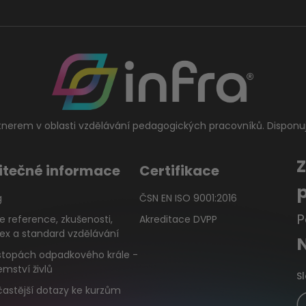
tnerem v oblasti vzdělávání pedagogických pracovníků. Disponu
itečné informace
Certifikace
g
ČSN EN ISO 9001:2016
P
e reference, zkušenosti,
Akreditace DVPP
ex a standard vzdělávání
stopách odpadkového krále -
emství živlů
S
častější dotazy ke kurzům