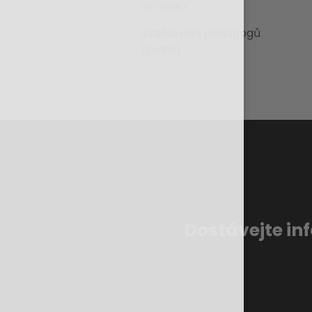
NOVINKY
Vzdělávání pedagogů
(DVPP)
Dostávejte in