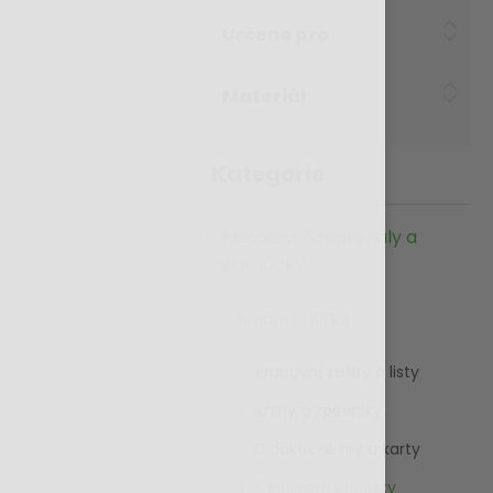
Určeno pro
Materiál
Kategorie
Metodické materiály a
pomůcky
Produkty INFRA
Pracovní sešity a listy
Knihy a zpěvníky
Didaktické hry a karty
Celoroční projekty