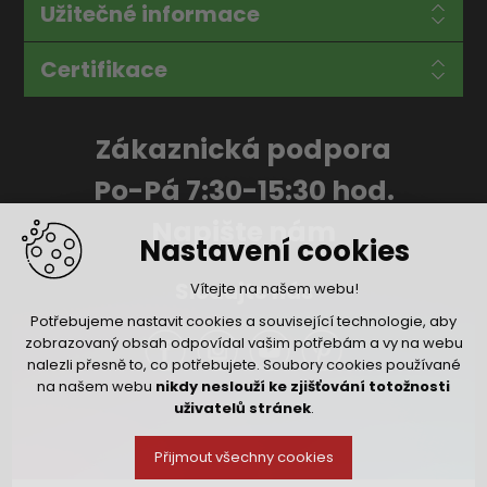
Užitečné informace
Certifikace
Zákaznická podpora
Po-Pá 7:30-15:30 hod.
Napište nám
Nastavení cookies
Sledujte nás
Vítejte na našem webu!
Potřebujeme nastavit cookies a související technologie, aby
zobrazovaný obsah odpovídal vašim potřebám a vy na webu
nalezli přesně to, co potřebujete. Soubory cookies používané
na našem webu
nikdy neslouží ke zjišťování totožnosti
uživatelů stránek
.
Přijmout všechny cookies