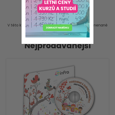
CD
V této kategorii najdete písničky a sklady zaznamenané
na CD hudebním nosiči.
Nejprodávanější