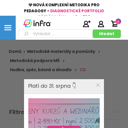
🩷 NOVÁ KOMPLEXNÍ METODIKA PRO
PEDAGOGY -
DIAGNOSTICKÉ PORTFOLIO
PŘEDŠKOLÁKA
👉
Více
ZDE
0
Domů
Metodické materiály a pomůcky
Metodická podpora MŠ
Hudba, zpěv, básně a divadlo
CD
Platí do 31. srpna 👇
Filtrovat: