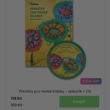
SLEVA 30%
Písničky pro tenké hlásky - zpěvník + CD
119 Kč
169 Kč