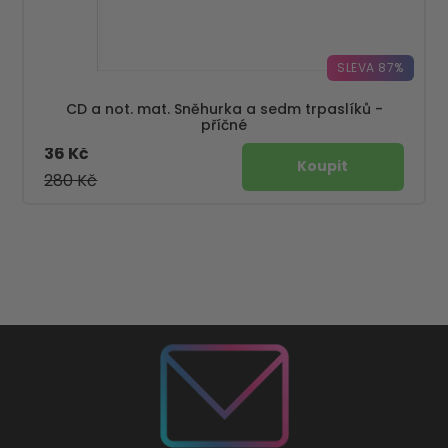
SLEVA 87%
CD a not. mat. Sněhurka a sedm trpaslíků -
příčné
36 Kč
280 Kč