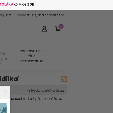
ŠKOLÁKA
👉
Více
ZDE
Můj účet
Podcast: Učit, žít a nezbláznit se
0
Podcast: Učit,
ční
žít a
 pro
nezbláznit se
y
ídilka'
-středa 5. ledna 2022
ončíme sérii rad a tipů, jak můžete,