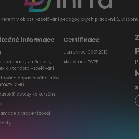
tnerem v oblasti vzdělávání pedagogických pracovníků. Disponu
itečné informace
Certifikace
g
ČSN EN ISO 9001:2016
P
e reference, zkušenosti,
Akreditace DVPP
ex a standard vzdělávání
stopách odpadkového krále -
emství živlů
S
častější dotazy ke kurzům
ás
lamace a vrácení zboží
takty