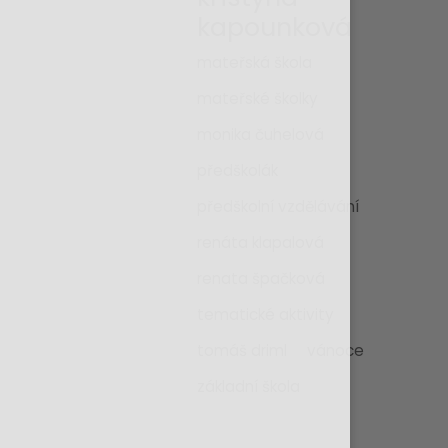
kapounková
mateřská škola
mateřské školky
monika čuhelová
předškolák
předškolní vzdělávání
renáta klapalová
renata špačková
tematické aktivity
tomáš driml
vánoce
základní škola