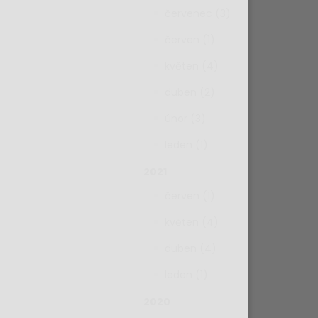
červenec (3)
červen (1)
květen (4)
duben (2)
únor (3)
leden (1)
2021
červen (1)
květen (4)
duben (4)
leden (1)
2020