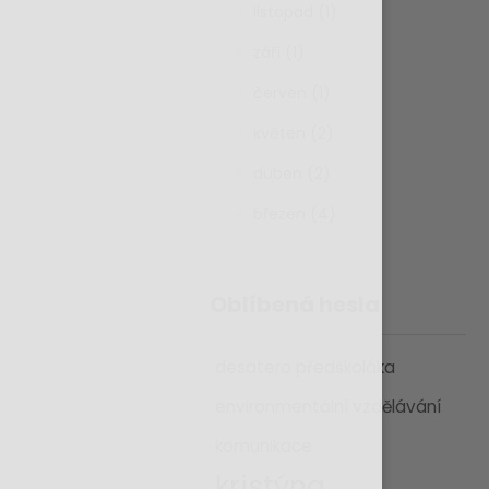
listopad (1)
září (1)
červen (1)
květen (2)
duben (2)
březen (4)
Oblíbená hesla
desatero předškoláka
environmentální vzdělávání
komunikace
kristýna