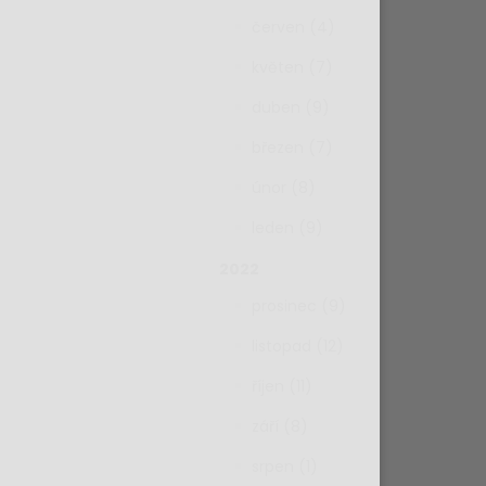
červen (4)
květen (7)
duben (9)
březen (7)
únor (8)
leden (9)
2022
prosinec (9)
listopad (12)
říjen (11)
září (8)
srpen (1)