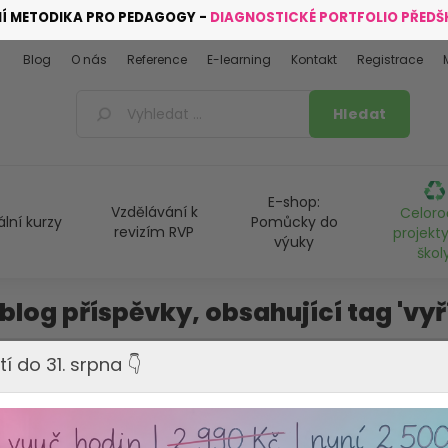
NÍ METODIKA PRO PEDAGOGY -
DIAGNOSTICKÉ PORTFOLIO PŘED
Blog
O nás
Reference
E-learning
Kontakt
Registrace
E-shop:
Vzdělávání k
Celoro
ální kurzy
Pomůcky do
revizím RVP
projekty
výuky
škol
blog příspěvky, obsahující tag 'vyř
Desatero předškoláka – díl 10.
tí do 31. srpna 👇
A jsme u posledního dílu „Desatera pro předškoláka“. 10. dílem k
milí rodiče, pomoct s přípravou svého dítěte na první třídu.