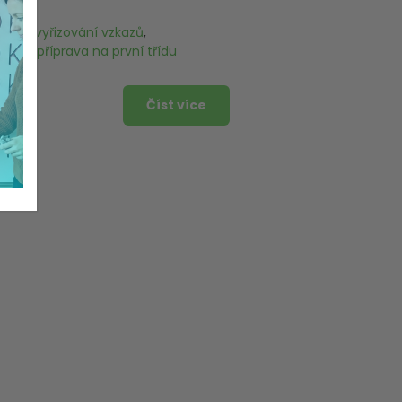
dilka
,
vyřizování vzkazů
,
vání
,
příprava na první třídu
Číst více