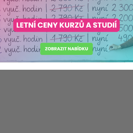
Komentáře (0)
Štítky:
desatero předškoláka
,
odpovědnost
,
vyří
starost o mazlíčka
,
nakupování
,
telefono