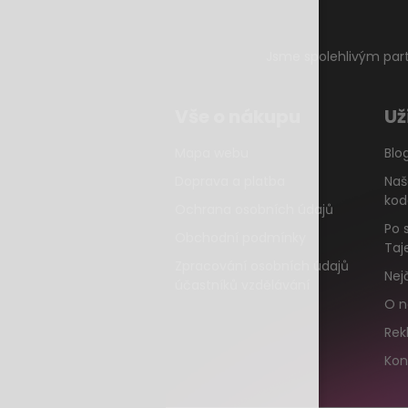
Jsme spolehlivým par
Vše o nákupu
Už
Mapa webu
Blo
Doprava a platba
Naš
kod
Ochrana osobních údajů
Po 
Obchodní podmínky
Taj
Zpracování osobních údajů
Nej
účastníků vzdělávání
O n
Rek
Kon