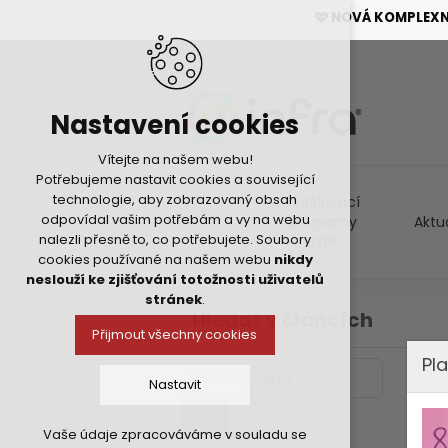
🩷 NOVÁ KOMPLEX
Nastavení cookies
Vítejte na našem webu!
Potřebujeme nastavit cookies a související
technologie, aby zobrazovaný obsah
Vzdělávací
odpovídal vašim potřebám a vy na webu
programy
Aktu
nalezli přesně to, co potřebujete. Soubory
DVPP
cookies používané na našem webu
nikdy
neslouží ke zjišťování totožnosti uživatelů
stránek
.
Hledat v článcích
Přijmout všechny cookies
Pla
Nastavit
Vaše údaje zpracováváme v souladu se
Technická cookies