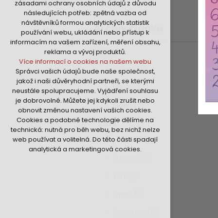
zásadami ochrany osobních údajů z důvodu
nutná pro provozování webu
následujících potřeb: zpětná vazba od
udržení kontextu stránek (session):
návštěvníků formou analytických statistik
Archiv článků
případná přihlášení, volby jazyka, apod.
používání webu, ukládání nebo přístup k
Volitelná cookies
informacím na vašem zařízení, měření obsahu,
analytická pro anonymizované
reklama a vývoj produktů.
2024
vyhodnocení návštěvnosti
Více informací o cookies na našem webu
marketingová cookies (Google,Hotjar,Sklik)
duben (1)
Správci vašich údajů bude naše společnost,
Více informací o cookies na našem webu
jakož i naši důvěryhodní partneři, se kterými
březen (2)
neustále spolupracujeme. Vyjádření souhlasu
je dobrovolné. Můžete jej kdykoli zrušit nebo
Přijmout všechny cookies
leden (6)
obnovit změnou nastavení vašich cookies.
Cookies a podobné technologie dělíme na
2023
Odmítnout vše
technická: nutná pro běh webu, bez nichž nelze
web používat a volitelná. Do této části spadají
prosinec (1)
analytická a marketingová cookies.
listopad (2)
září (5)
srpen (5)
červenec (5)