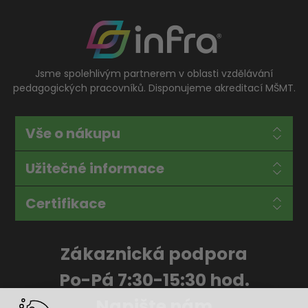
Jsme spolehlivým partnerem v oblasti vzdělávání
pedagogických pracovníků. Disponujeme akreditací MŠMT.
Vše o nákupu
Užitečné informace
Certifikace
Zákaznická podpora
Po-Pá 7:30-15:30 hod.
Napište nám