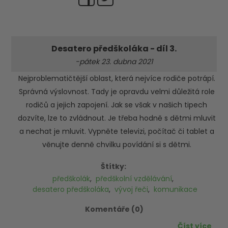
Desatero předškoláka - díl 3.
-pátek 23. dubna 2021
Nejproblematičtější oblast, která nejvíce rodiče potrápí.
Správná výslovnost. Tady je opravdu velmi důležitá role
rodičů a jejich zapojení. Jak se však v našich tipech
dozvíte, lze to zvládnout. Je třeba hodně s dětmi mluvit
a nechat je mluvit. Vypněte televizi, počítač či tablet a
věnujte denně chvilku povídání si s dětmi.
Štítky:
předškolák
,
předškolní vzdělávání
,
desatero předškoláka
,
vývoj řeči
,
komunikace
Komentáře (0)
Číst více