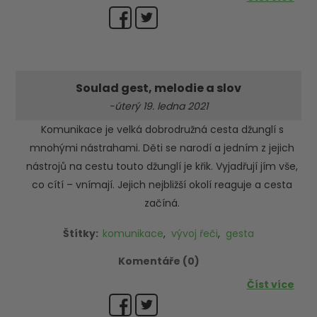
Soulad gest, melodie a slov
-úterý 19. ledna 2021
Komunikace je velká dobrodružná cesta džunglí s
mnohými nástrahami. Děti se narodí a jedním z jejich
nástrojů na cestu touto džunglí je křik. Vyjadřují jím vše,
co cítí – vnímají. Jejich nejbližší okolí reaguje a cesta
začíná.
Štítky:
komunikace
,
vývoj řeči
,
gesta
Komentáře (0)
Číst více