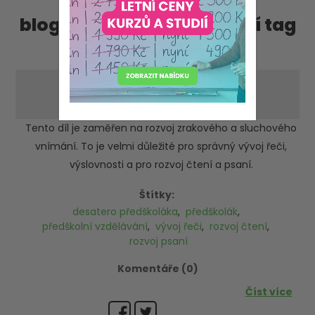
blog příspěvky, obsahující tag
'vývoj řeči'
Desatero předškoláka - díl 5.
-pátek 7. května 2021
Tento díl je zaměřen na rozvoj zrakového a sluchového
vnímání. To je velmi důležité pro správný vývoj řeči,
výslovnosti a pro rozvoj čtení a psaní.
Štítky:
desatero předškoláka
,
předškolák
,
předškolní vzdělávání
,
vývoj řeči
,
rozvoj čtení
,
rozvoj psaní
Komentáře (0)
Číst více