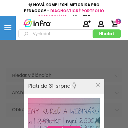
🩷 NOVÁ KOMPLEXNÍ METODIKA PRO
PEDAGOGY -
DIAGNOSTICKÉ PORTFOLIO
PŘEDŠKOLÁKA
👉
Více
ZDE
0
Hledat v článcích
Platí do 31. srpna 👇
Archiv článků
Oblíbená hesla