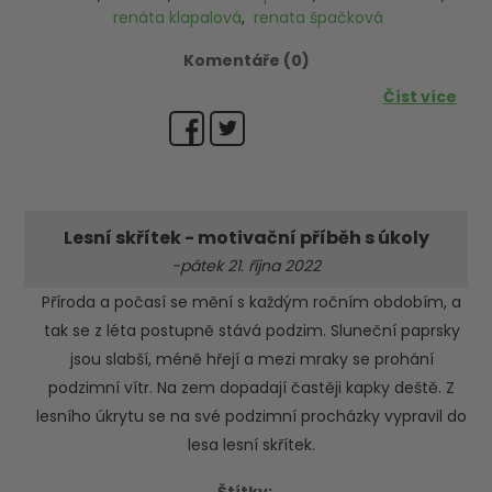
renáta klapalová
,
renata špačková
Komentáře (0)
Číst více
Lesní skřítek - motivační příběh s úkoly
-pátek 21. října 2022
Příroda a počasí se mění s každým ročním obdobím, a
tak se z léta postupně stává podzim. Sluneční paprsky
jsou slabší, méně hřejí a mezi mraky se prohání
podzimní vítr. Na zem dopadají častěji kapky deště. Z
lesního úkrytu se na své podzimní procházky vypravil do
lesa lesní skřítek.