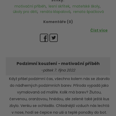
Štítky:
motivační příběh
,
lesní skřítek
,
mateřské školy
,
úkoly pro děti
,
renáta klapalová
,
renata špačková
Komentáře (0)
Číst více
Podzimní kouzlení - motivační příběh
-pátek 7. října 2022
Když přišel podzimní čas, všechno kolem nás se zbarvilo
do nádherných podzimních barev. Příroda vypadá jako
vymalovaná od malíře. Kolik má barev? Žlutou,
červenou, oranžovou, hnědou, ale zelené také ještě kus
zbylo. Venku se ochladilo. Chladnější vzduch nás lechtá
v nose, hodí se čepice na uši a teplé ponožky do bot.