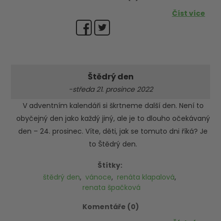
Číst více
Štědrý den
-středa 21. prosince 2022
V adventním kalendáři si škrtneme další den. Není to
obyčejný den jako každý jiný, ale je to dlouho očekávaný
den – 24. prosinec. Víte, děti, jak se tomuto dni říká? Je
to Štědrý den.
Štítky:
štědrý den
,
vánoce
,
renáta klapalová
,
renata špačková
Komentáře (0)