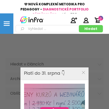
🩷 NOVÁ KOMPLEXNÍ METODIKA PRO
PEDAGOGY -
DIAGNOSTICKÉ PORTFOLIO
PŘEDŠKOLÁKA
👉
Více
ZDE
0
Hledat v článcích
Platí do 31. srpna 👇
Archiv článků
Oblíbená hesla