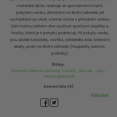
mateřské škole, realizuje se spontánními hrami,
pobytem venku, aktivitami na školní zahradě, při
vycházkách po okolí, včetně chůze v přírodním terénu.
Děti mohou během dne využívat sportovní doplňky a
hračky, které je k pohybu podněcují. Při pobytu venku
jsou skvělé koloběžky, vozítka, odrážedla, kola, balanční
desky, prvky na školní zahradě (houpačky, kolotoč,
průlezky).
Štítky:
zdravotní tělesná výchova
,
cvičení
,
tělocvik
,
cviky
,
renata špačková
Komentáře (0)
Číst více