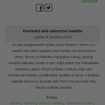
Číst více
Poslední dvě adventní neděle
-pátek 9. prosince 2022
Je zde předposlední týden před Štědrým dnem a v
neděli nás čeká zapálení třetí svíčky na adventním
věnci. Šimon a Gábinka netrpělivě čekají, jestli je
navštíví Mikuláš, anděl a čert. Když přišel čas mikulášské
návštěvy, jejich strach přešel v radost, když oba
rozbalovali balíčky od Mikuláše, anděla a čerta. V balíčku
objevili dokonce i kousek uhlí. Proč? Inu protože taky
občas trošičku zazlobí.
Štítky:
advent
,
vánoce
,
vánoční svátky
,
adventní tvoření
,