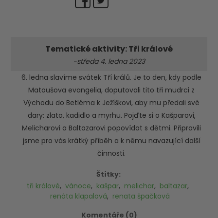
Tematické aktivity: Tři králové
-středa 4. ledna 2023
6. ledna slavíme svátek Tří králů. Je to den, kdy podle
Matoušova evangelia, doputovali tito tři mudrci z
Východu do Betléma k Ježíškovi, aby mu předali své
dary: zlato, kadidlo a myrhu. Pojďte si o Kašparovi,
Melicharovi a Baltazarovi popovídat s dětmi. Připravili
jsme pro vás krátký příběh a k němu navazující další
činnosti.
Štítky:
tři králové
,
vánoce
,
kašpar
,
melichar
,
baltazar
,
renáta klapalová
,
renata špačková
Komentáře (0)