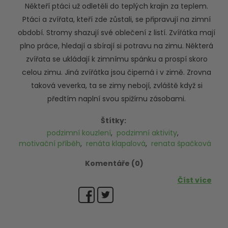
Někteří ptáci už odletěli do teplých krajin za teplem.
Ptáci a zvířata, kteří zde zůstali, se připravují na zimní
období. Stromy shazují své oblečení z listí. Zvířátka mají
plno práce, hledají a sbírají si potravu na zimu. Některá
zvířata se ukládají k zimnímu spánku a prospí skoro
celou zimu. Jiná zvířátka jsou čiperná i v zimě. Zrovna
taková veverka, ta se zimy nebojí, zvláště když si
předtím naplní svou spižírnu zásobami.
Štítky:
podzimní kouzlení
,
podzimní aktivity
,
motivační příběh
,
renáta klapalová
,
renata špačková
Komentáře (0)
Číst více