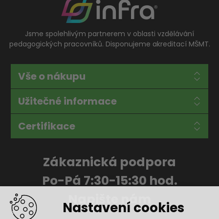
Jsme spolehlivým partnerem v oblasti vzdělávání
pedagogických pracovníků. Disponujeme akreditací MŠMT.
Vše o nákupu
Užitečné informace
Certifikace
Zákaznická podpora
Po-Pá 7:30-15:30 hod.
Napište nám
Nastavení cookies