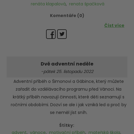
renáta klapalová
,
renata špačková
Komentáře (0)
Číst více
Dvě adventní neděle
-pátek 25. listopadu 2022
Adventní příběh o Šimonovi a Gábince, který můžete
zařadit do vzdělávacího programu před Vánoci. Na
krátký příběh navazují činnosti, které děti seznamují s
ročními obdobími. Dozví se ale i jak vzniká led a proč by
se neměl jíst sníh.
Štítky:
advent
,
vánoce
,
motivační příběh
,
mateřská škola
,