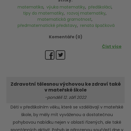
Štítky:
matematika
,
výuka matematiky
,
předškoláci
,
tipy do matematiky
,
rozvoj matematiky
,
matematická gramotnost
,
předmatematické představy
,
renata špačková
Komentáře (0)
Číst více
Zdravotní tělesnou výchovou ke zdraví také
v mateřské škole
-pondělí 12. září 2022
Děti v předškolním věku, které se vzdělávají v mateřské
škole, by měly mít vyváženou a dostatečnou
pohybovou nabídku nejen v oblasti řízených, ale také
spontánních aktivit. Pohyb je přirozenou součástí dne v