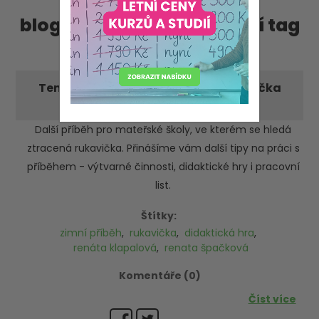
blog příspěvky, obsahující tag
'renata špačková'
Tematické aktivity: Ztracená rukavička
-středa 25. ledna 2023
Další příběh pro mateřské školy, ve kterém se hledá
ztracená rukavička. Přinášíme vám další tipy na práci s
příběhem - výtvarné činnosti, didaktické hry i pracovní
list.
Štítky:
zimní příběh
,
rukavička
,
didaktická hra
,
renáta klapalová
,
renata špačková
Komentáře (0)
Číst více