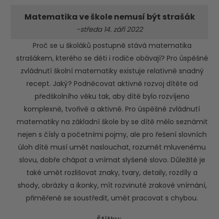
Matematika ve škole nemusí být strašák
-středa 14. září 2022
Proč se u školáků postupně stává matematika
strašákem, kterého se děti i rodiče obávají? Pro úspěšné
zvládnutí školní matematiky existuje relativně snadný
recept. Jaký? Podněcovat aktivně rozvoj dítěte od
předškolního věku tak, aby dítě bylo rozvíjeno
komplexně, tvořivě a aktivně. Pro úspěšné zvládnutí
matematiky na základní škole by se dítě mělo seznámit
nejen s čísly a početními pojmy, ale pro řešení slovních
úloh dítě musí umět naslouchat, rozumět mluvenému
slovu, dobře chápat a vnímat slyšené slovo. Důležité je
také umět rozlišovat znaky, tvary, detaily, rozdíly a
shody, obrázky a ikonky, mít rozvinuté zrakové vnímání,
přiměřeně se soustředit, umět pracovat s chybou.