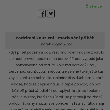
Číst více
Podzimní kouzlení - motivační příběh
-pátek 7. října 2022
Když přišel podzimní čas, všechno kolem nás se zbarvilo
do nádherných podzimních barev. Příroda vypadá jako
vymalovaná od malíře. Kolik má barev? Žlutou,
červenou, oranžovou, hnědou, ale zelené také ještě kus
zbylo. Venku se ochladilo. Chladnější vzduch nás lechtá
v nose, hodí se čepice na uši a teplé ponožky do bot.
Někteří ptáci už odletěli do teplých krajin za teplem.
Ptáci a zvířata, kteří zde zůstali, se připravují na zimní
období. Stromy shazují své oblečení z listí. Zvířátka mají
plno práce, hledají a sbírají si potravu na zimu. Některá