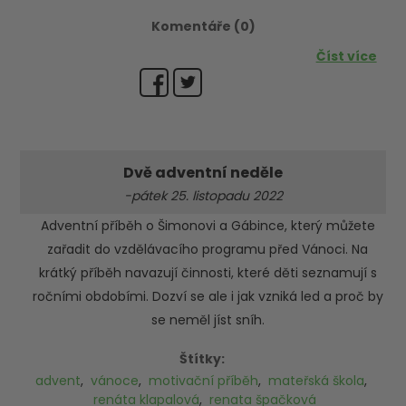
Komentáře (0)
Číst více
Dvě adventní neděle
-pátek 25. listopadu 2022
Adventní příběh o Šimonovi a Gábince, který můžete
zařadit do vzdělávacího programu před Vánoci. Na
krátký příběh navazují činnosti, které děti seznamují s
ročními obdobími. Dozví se ale i jak vzniká led a proč by
se neměl jíst sníh.
Štítky:
advent
,
vánoce
,
motivační příběh
,
mateřská škola
,
renáta klapalová
,
renata špačková