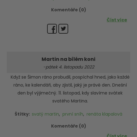
Komentáře (0)
Číst více
Martin na bílém koni
-pátek 4. listopadu 2022
Když se Šimon ráno probudil, pospíchal hned, jako každé
ráno, ke kalendáři, aby zjistil, jaký je právě den. Dnešní
den byl výjimečný. 11. listopad, kdy slavíme svátek
svatého Martina.
Štítky:
svatý martin
,
první sníh
,
renáta klapalová
Komentáře (0)
Číst více