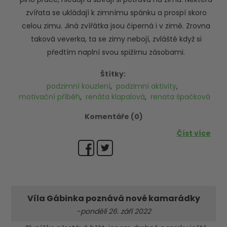
zvířata se ukládají k zimnímu spánku a prospí skoro
celou zimu. Jiná zvířátka jsou čiperná i v zimě. Zrovna
taková veverka, ta se zimy nebojí, zvláště když si
předtím naplní svou spižírnu zásobami.
Štítky:
podzimní kouzlení
,
podzimní aktivity
,
motivační příběh
,
renáta klapalová
,
renata špačková
Komentáře (0)
Číst více
Víla Gábinka poznává nové kamarádky
-pondělí 26. září 2022