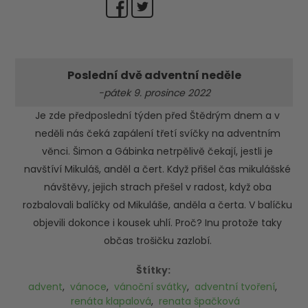
Poslední dvě adventní neděle
-pátek 9. prosince 2022
Je zde předposlední týden před Štědrým dnem a v
neděli nás čeká zapálení třetí svíčky na adventním
věnci. Šimon a Gábinka netrpělivě čekají, jestli je
navštíví Mikuláš, anděl a čert. Když přišel čas mikulášské
návštěvy, jejich strach přešel v radost, když oba
rozbalovali balíčky od Mikuláše, anděla a čerta. V balíčku
objevili dokonce i kousek uhlí. Proč? Inu protože taky
občas trošičku zazlobí.
Štítky:
advent
,
vánoce
,
vánoční svátky
,
adventní tvoření
,
renáta klapalová
,
renata špačková