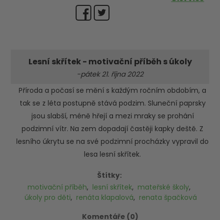
Lesní skřítek - motivační příběh s úkoly
-pátek 21. října 2022
Příroda a počasí se mění s každým ročním obdobím, a
tak se z léta postupně stává podzim. Sluneční paprsky
jsou slabší, méně hřejí a mezi mraky se prohání
podzimní vítr. Na zem dopadají častěji kapky deště. Z
lesního úkrytu se na své podzimní procházky vypravil do
lesa lesní skřítek.
Štítky:
motivační příběh
,
lesní skřítek
,
mateřské školy
,
úkoly pro děti
,
renáta klapalová
,
renata špačková
Komentáře (0)