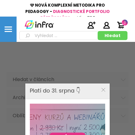
🩷 NOVÁ KOMPLEXNÍ METODIKA PRO
PEDAGOGY -
DIAGNOSTICKÉ PORTFOLIO
PŘEDŠKOLÁKA
👉
Více
ZDE
0
Hledat v článcích
Platí do 31. srpna 👇
Archiv článků
Oblíbená hesla