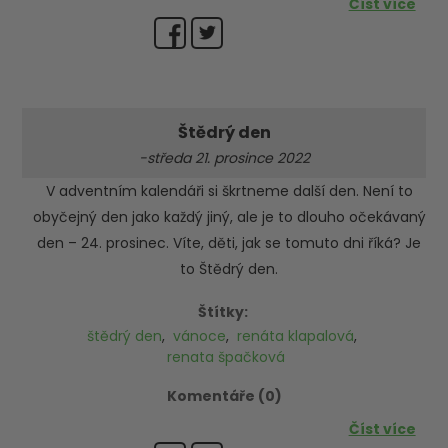
Číst více
Štědrý den
-středa 21. prosince 2022
V adventním kalendáři si škrtneme další den. Není to
obyčejný den jako každý jiný, ale je to dlouho očekávaný
den – 24. prosinec. Víte, děti, jak se tomuto dni říká? Je
to Štědrý den.
Štítky:
štědrý den
,
vánoce
,
renáta klapalová
,
renata špačková
Komentáře (0)
Číst více