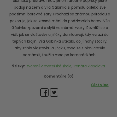
Sluníčko přestává hřát, jenom drobné paprsky ještě
padají na zem a víla Gábinka si pomalu obléká své
podzimní barevné šaty. Prochází se známou přírodou a
pozoruje, jak se krásně mění do podzimních barev. Víla
Gábinka zpozorní a slyší neznámé zvuky. Rozhlíží se a
vidí, jak se vlaštovky a jiřičky domlouvají, kdy vyrazí do
teplých krajin. Víla Gábinka utíkala, co jí nohy stačily,
aby stihla vlaštovku a jiřičku, moc se s nimi chtěla
seznámit, toužila moc po kamarádkách.
Štítky:
tvoření v mateřské škole
,
renáta klapalová
Komentáře (0)
Číst více