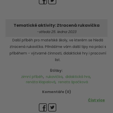
Tematické aktivity: Ztracená rukavička
-středa 25. ledna 2023
Další příběh pro mateřské školy, ve kterém se hledá
ztracená rukavička. Přinášíme vám další tipy na práci s
příběhem - výtvarné činnosti, didaktické hry i pracovní
list.
Štítky:
zimní příběh
,
rukavička
,
didaktická hra
,
renáta klapalová
,
renata špačková
Komentáře (0)
Číst více