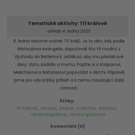
Tematické aktivity: Tři králové
-středa 4. ledna 2023
6. ledna slavíme svátek Tří králů. Je to den, kdy podle
Matoušova evangelia, doputovali tito tři mudrci z
Východu do Betléma k Ježíškovi, aby mu předali své
dary: zlato, kadidlo a myrhu. Pojďte si o Kašparovi,
Melicharovi a Baltazarovi popovídat s dětmi. Připravili
jsme pro vás krátký příběh a k němu navazující další
činnosti.
Štítky:
tři králové
,
vánoce
,
kašpar
,
melichar
,
baltazar
,
renáta klapalová
,
renata špačková
Komentáře (0)