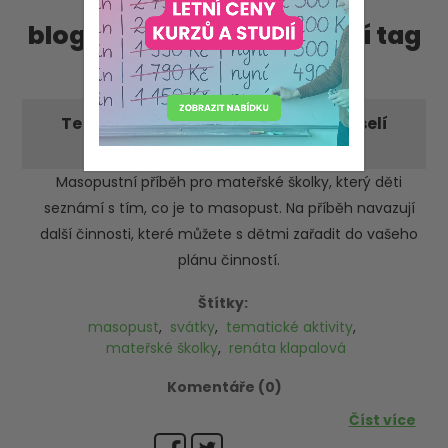
blog příspěvky, obsahující tag
'renáta klapalová'
Tematické aktivity: Masopustní veselí
-neděle 19. února 2023
Masopustní příběh pro mateřské školky, který děti
seznámí s tím, co je to masopust. Na příběh navazují
další činnosti, které můžete s dětmi zařadit do vašeho
plánu činností.
Štítky:
masopust
,
svátky
,
tematické aktivity
,
mateřské školky
,
renáta klapalová
Komentáře (0)
Číst více