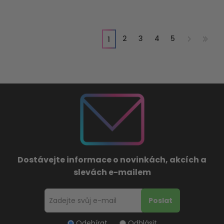
2
3
4
5
1
Dostávejte informace o novinkách, akcích a
slevách e-mailem
Odebírat
Odhlásit