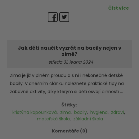
Číst více
Jak děti naučit vyzrát na bacily nejen v
zimě?
-středa 31. ledna 2024
Zima je již v plném proudu a s ní i nekonečné dětské
bacily. V dnešním článku naleznete praktické tipy na
zábavné aktivity, díky kterým si děti osvojí činnosti ...
Štítky:
kristýna kapounková
,
zima
,
bacily
,
hygiena
,
zdraví
,
mateřská škola
,
základní škola
Komentáře (0)