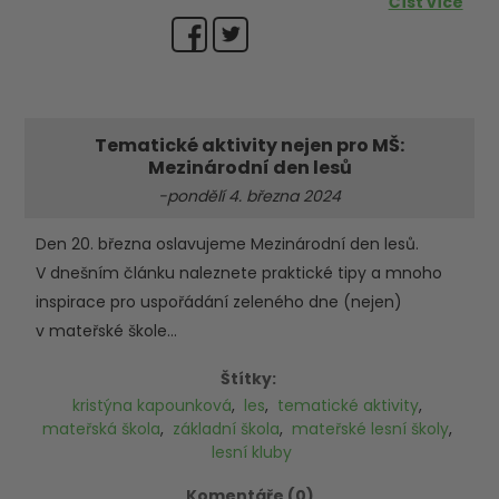
Číst více
Tematické aktivity nejen pro MŠ:
Mezinárodní den lesů
-pondělí 4. března 2024
Den 20. března oslavujeme Mezinárodní den lesů.
V dnešním článku naleznete praktické tipy a mnoho
inspirace pro uspořádání zeleného dne (nejen)
v mateřské škole...
Štítky:
kristýna kapounková
,
les
,
tematické aktivity
,
mateřská škola
,
základní škola
,
mateřské lesní školy
,
lesní kluby
Komentáře (0)