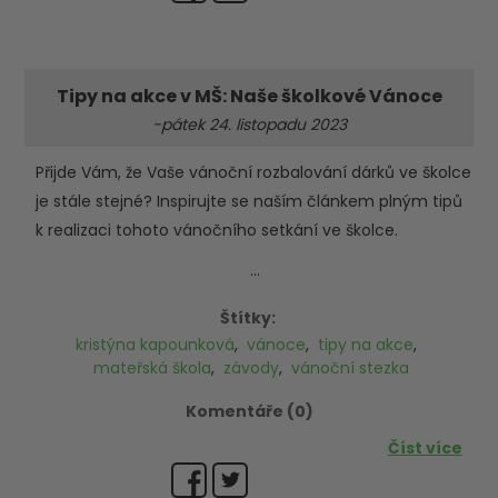
Tipy na akce v MŠ: Naše školkové Vánoce
-pátek 24. listopadu 2023
Přijde Vám, že Vaše vánoční rozbalování dárků ve školce
je stále stejné? Inspirujte se naším článkem plným tipů
k realizaci tohoto vánočního setkání ve školce.
...
Štítky:
kristýna kapounková
,
vánoce
,
tipy na akce
,
mateřská škola
,
závody
,
vánoční stezka
Komentáře (0)
Číst více