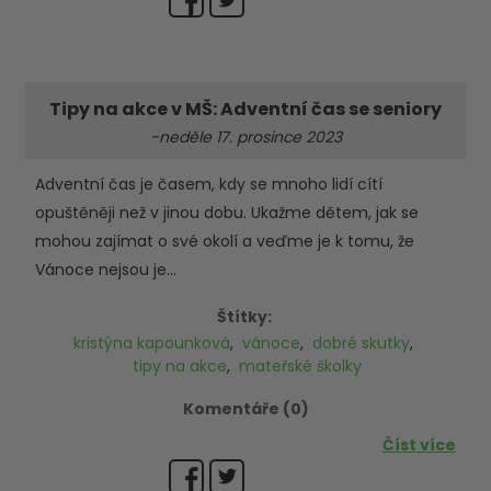
Tipy na akce v MŠ: Adventní čas se seniory
-neděle 17. prosince 2023
Adventní čas je časem, kdy se mnoho lidí cítí
opuštěněji než v jinou dobu. Ukažme dětem, jak se
mohou zajímat o své okolí a veďme je k tomu, že
Vánoce nejsou je...
Štítky:
kristýna kapounková
,
vánoce
,
dobré skutky
,
tipy na akce
,
mateřské školky
Komentáře (0)
Číst více