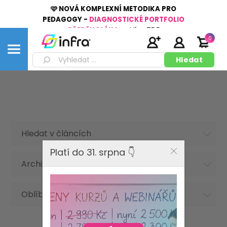
🩷 NOVÁ KOMPLEXNÍ METODIKA PRO
PEDAGOGY -
DIAGNOSTICKÉ PORTFOLIO
PŘEDŠKOLÁKA
👉
Více
ZDE
0
Hledat v článcích
Platí do 31. srpna 👇
Archiv článků
Oblíbená hesla