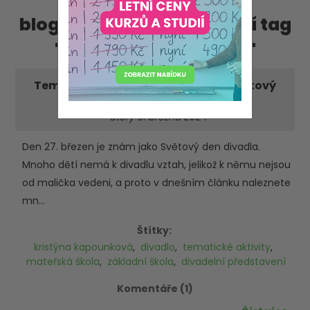
blog příspěvky, obsahující tag
'kristýna kapounková'
Tematické aktivity nejen pro MŠ: Světový
den divadla
-úterý 5. března 2024
Den 27. březen je znám jako Světový den divadla.
Mnoho dětí nemá k divadlu vztah, jelikož k němu nejsou
od malička vedeni, a proto v dnešním článku naleznete
mn...
Štítky:
kristýna kapounková
,
divadlo
,
tematické aktivity
,
mateřská škola
,
základní škola
,
divadelní představení
Komentáře (1)