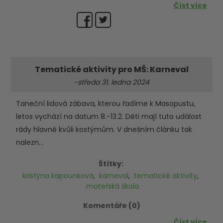
Číst více
Tematické aktivity pro MŠ: Karneval
-středa 31. ledna 2024
Taneční lidová zábava, kterou řadíme k Masopustu,
letos vychází na datum 8.-13.2. Děti mají tuto událost
rády hlavně kvůli kostýmům. V dnešním článku tak
nalezn...
Štítky:
kristýna kapounková
,
karneval
,
tematické aktivity
,
mateřská škola
Komentáře (0)
Číst více