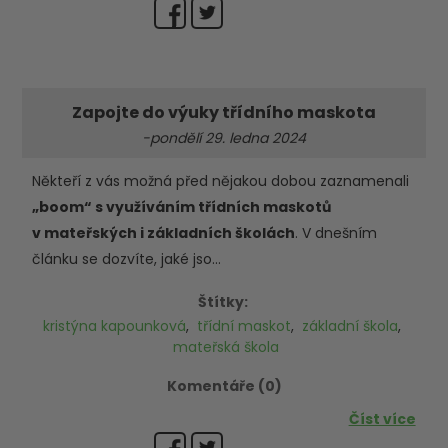
Zapojte do výuky třídního maskota
-pondělí 29. ledna 2024
Někteří z vás možná před nějakou dobou zaznamenali
„boom“ s využíváním třídních maskotů
v mateřských i základních školách
. V dnešním
článku se dozvíte, jaké jso...
Štítky:
kristýna kapounková
,
třídní maskot
,
základní škola
,
mateřská škola
Komentáře (0)
Číst více