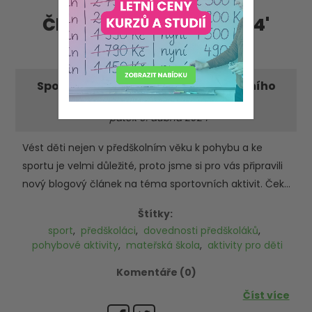
Články - příspěvky '2024'
'duben'
Sportovní aktivity pro děti předškolního
věku
-pátek 5. dubna 2024
Vést děti nejen v předškolním věku k pohybu a ke
sportu je velmi důležité, proto jsme si pro vás připravili
nový blogový článek na téma sportovních aktivit. Ček...
Štítky:
sport
,
předškoláci
,
dovednosti předškoláků
,
pohybové aktivity
,
mateřská škola
,
aktivity pro děti
Komentáře (0)
Číst více