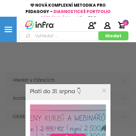
🩷 NOVÁ KOMPLEXNÍ METODIKA PRO
PEDAGOGY -
DIAGNOSTICKÉ PORTFOLIO
PŘEDŠKOLÁKA
👉
Více
ZDE
0
Hledat v článcích
Platí do 31. srpna 👇
Archiv článků
Oblíbená hesla