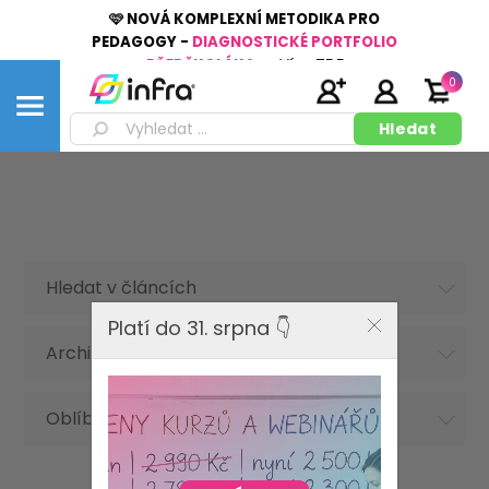
🩷 NOVÁ KOMPLEXNÍ METODIKA PRO
PEDAGOGY -
DIAGNOSTICKÉ PORTFOLIO
PŘEDŠKOLÁKA
👉
Více
ZDE
0
Hledat v článcích
Platí do 31. srpna 👇
Archiv článků
Oblíbená hesla