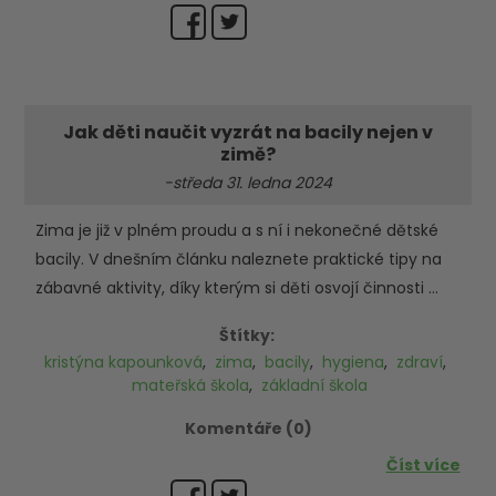
Jak děti naučit vyzrát na bacily nejen v
zimě?
-středa 31. ledna 2024
Zima je již v plném proudu a s ní i nekonečné dětské
bacily. V dnešním článku naleznete praktické tipy na
zábavné aktivity, díky kterým si děti osvojí činnosti ...
Štítky:
kristýna kapounková
,
zima
,
bacily
,
hygiena
,
zdraví
,
mateřská škola
,
základní škola
Komentáře (0)
Číst více