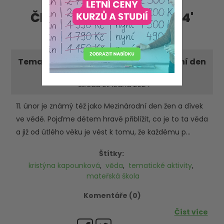
Články - příspěvky '2024'
'leden'
Tematické aktivity pro MŠ: Mezinárodní den
žen a dívek ve vědě
-středa 31. ledna 2024
11. únor je známý též jako Mezinárodní den žen a dívek
ve vědě. Pojďme dětem hravě přiblížit, co je to ta věda
a již od útlého věku je vést k tomu, že každému p...
Štítky:
kristýna kapounková
,
věda
,
tematické aktivity
,
mateřská škola
Komentáře (0)
Číst více