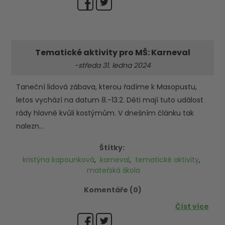
Tematické aktivity pro MŠ: Karneval
-středa 31. ledna 2024
Taneční lidová zábava, kterou řadíme k Masopustu,
letos vychází na datum 8.-13.2. Děti mají tuto událost
rády hlavně kvůli kostýmům. V dnešním článku tak
nalezn...
Štítky:
kristýna kapounková
,
karneval
,
tematické aktivity
,
mateřská škola
Komentáře (0)
Číst více