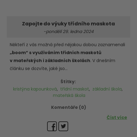
Zapojte do výuky třídního maskota
-pondělí 29. ledna 2024
Někteří z vás možná před nějakou dobou zaznamenali
„boom“ s využíváním třídních maskotů
v mateřských i základních školách
. V dnešním
článku se dozvíte, jaké jso...
Štítky:
kristýna kapounková
,
třídní maskot
,
základní škola
,
mateřská škola
Komentáře (0)
Číst více