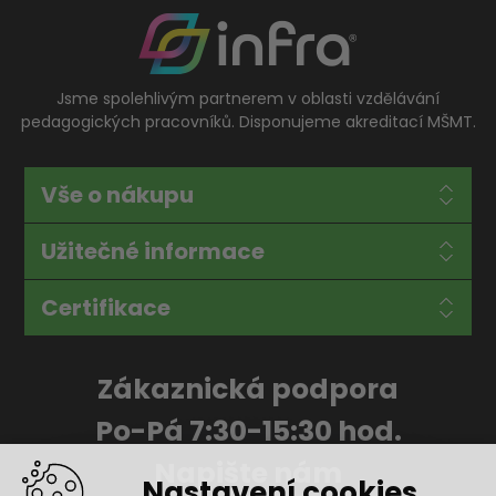
Jsme spolehlivým partnerem v oblasti vzdělávání
pedagogických pracovníků. Disponujeme akreditací MŠMT.
Vše o nákupu
Užitečné informace
Certifikace
Zákaznická podpora
Po-Pá 7:30-15:30 hod.
Napište nám
Nastavení cookies