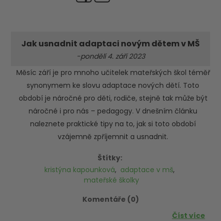
Jak usnadnit adaptaci novým dětem v MŠ
-pondělí 4. září 2023
Měsíc září je pro mnoho učitelek mateřských škol téměř
synonymem ke slovu adaptace nových dětí. Toto
období je náročné pro děti, rodiče, stejně tak může být
náročné i pro nás – pedagogy. V dnešním článku
naleznete praktické tipy na to, jak si toto období
vzájemně zpříjemnit a usnadnit.
Štítky:
kristýna kapounková
,
adaptace v mš
,
mateřské školky
Komentáře (0)
Číst více