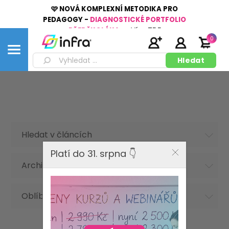
🩷 NOVÁ KOMPLEXNÍ METODIKA PRO
PEDAGOGY -
DIAGNOSTICKÉ PORTFOLIO
PŘEDŠKOLÁKA
👉
Více
ZDE
0
Hledat v článcích
Platí do 31. srpna 👇
Archiv článků
Oblíbená hesla