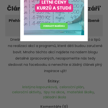
Články - příspěvky '2023' 'září'
Přehled akcí v MŠ: celoroční tipy na oblíbené
akce i programy
-pondělí 25. září 2023
Dnešní článek bude plný praktických informací a tipů
na realizaci akcí a programů, které děti budou zaručeně
bavit. Mnoho těchto akcí najdete na našem blogu
detailně zpracovaných, nezapomeňte nás tedy
sledovat na facebooku a nenechte si žádný článek plný
inspirace ujít!
Štítky:
kristýna kapounková
,
celoroční plán
,
celoroční aktivity
,
tipy na akce
,
mateřské školky
,
základní škola
Komentáře (0)