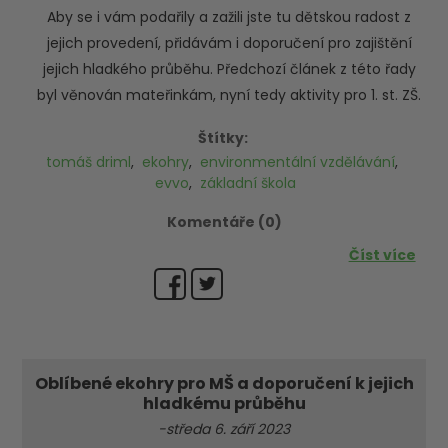
Aby se i vám podařily a zažili jste tu dětskou radost z
jejich provedení, přidávám i doporučení pro zajištění
jejich hladkého průběhu. Předchozí článek z této řady
byl věnován mateřinkám, nyní tedy aktivity pro 1. st. ZŠ.
Štítky:
tomáš driml
,
ekohry
,
environmentální vzdělávání
,
evvo
,
základní škola
Komentáře (0)
Číst více
Oblíbené ekohry pro MŠ a doporučení k jejich
hladkému průběhu
-středa 6. září 2023