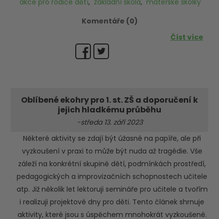
akce pro rodiče dětí
,
základní škola
,
mateřské školky
Komentáře (0)
Číst více
Oblíbené ekohry pro 1. st. ZŠ a doporučení k
jejich hladkému průběhu
-středa 13. září 2023
Některé aktivity se zdají být úžasné na papíře, ale při
vyzkoušení v praxi to může být nuda až tragédie. Vše
záleží na konkrétní skupině dětí, podmínkách prostředí,
pedagogických a improvizačních schopnostech učitele
atp. Již několik let lektoruji semináře pro učitele a tvořím
i realizuji projektové dny pro děti. Tento článek shrnuje
aktivity, které jsou s úspěchem mnohokrát vyzkoušené.