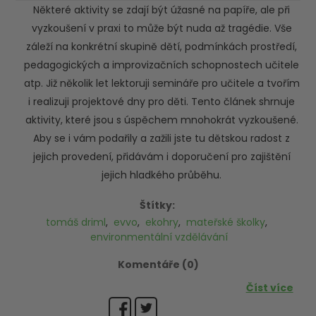
Některé aktivity se zdají být úžasné na papíře, ale při
vyzkoušení v praxi to může být nuda až tragédie. Vše
záleží na konkrétní skupině dětí, podmínkách prostředí,
pedagogických a improvizačních schopnostech učitele
atp. Již několik let lektoruji semináře pro učitele a tvořím
i realizuji projektové dny pro děti. Tento článek shrnuje
aktivity, které jsou s úspěchem mnohokrát vyzkoušené.
Aby se i vám podařily a zažili jste tu dětskou radost z
jejich provedení, přidávám i doporučení pro zajištění
jejich hladkého průběhu.
Štítky:
tomáš driml
,
evvo
,
ekohry
,
mateřské školky
,
environmentální vzdělávání
Komentáře (0)
Číst více