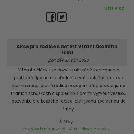
Číst více
Akce pro rodiče s dětmi: Vítání školního
roku
-pondělí 18. září 2023
V tomto článku se dozvíte užitečné informace a
praktické tipy na uspořádání první společné akce ve
školním roce. Určitě rodiče nezapomeňte pozvat již na
třídních schůzkách a společně s dětmi vytvořit veselou
pozvánku pro každého rodiče, ale i jednu společnou do
šatny.
Štítky:
kristýna kapounková
,
vítání školního roku
,