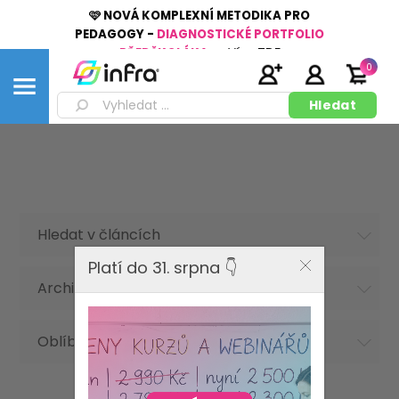
🩷 NOVÁ KOMPLEXNÍ METODIKA PRO
PEDAGOGY -
DIAGNOSTICKÉ PORTFOLIO
PŘEDŠKOLÁKA
👉
Více
ZDE
0
Hledat v článcích
Platí do 31. srpna 👇
Archiv článků
Oblíbená hesla