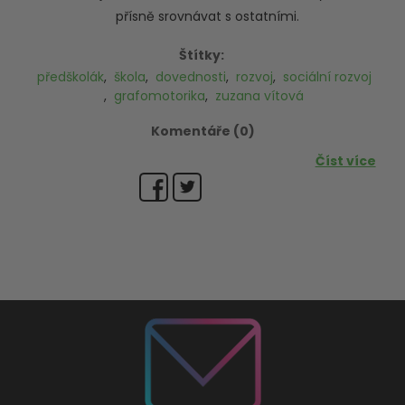
přísně srovnávat s ostatními.
Štítky:
předškolák
,
škola
,
dovednosti
,
rozvoj
,
sociální rozvoj
,
grafomotorika
,
zuzana vítová
Komentáře (0)
Číst více