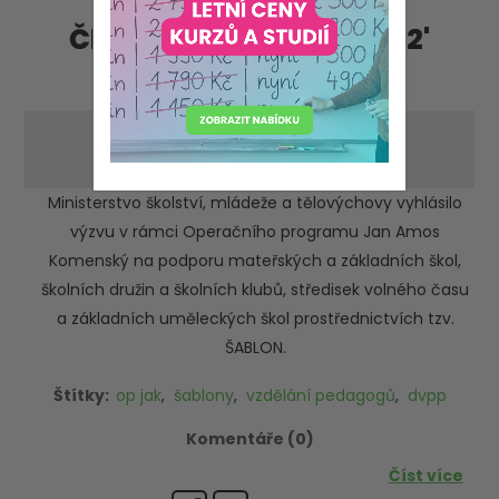
Články - příspěvky '2022'
'květen'
Startují nové ŠABLONY z OP JAK
-neděle 29. května 2022
Ministerstvo školství, mládeže a tělovýchovy vyhlásilo
výzvu v rámci Operačního programu Jan Amos
Komenský na podporu mateřských a základních škol,
školních družin a školních klubů, středisek volného času
a základních uměleckých škol prostřednictvích tzv.
ŠABLON.
Štítky:
op jak
,
šablony
,
vzdělání pedagogů
,
dvpp
Komentáře (0)
Číst více