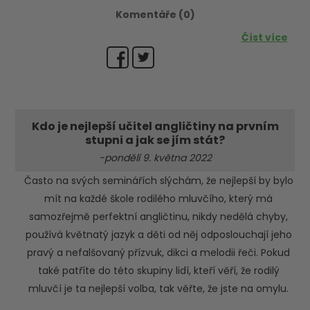
Komentáře (0)
Číst více
Kdo je nejlepší učitel angličtiny na prvním
stupni a jak se jím stát?
-pondělí 9. května 2022
Často na svých seminářích slýchám, že nejlepší by bylo
mít na každé škole rodilého mluvčího, který má
samozřejmě perfektní angličtinu, nikdy nedělá chyby,
používá květnatý jazyk a děti od něj odposlouchají jeho
pravý a nefalšovaný přízvuk, dikci a melodii řeči. Pokud
také patříte do této skupiny lidí, kteří věří, že rodilý
mluvčí je ta nejlepší volba, tak věřte, že jste na omylu.