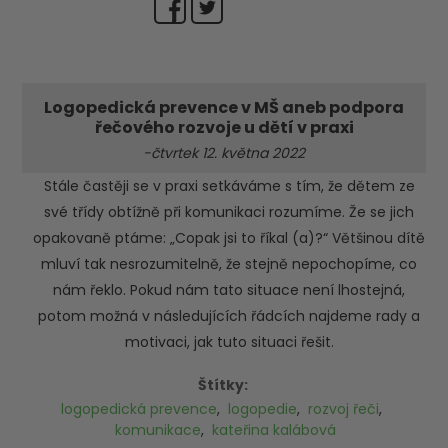
Logopedická prevence v MŠ aneb podpora
řečového rozvoje u dětí v praxi
-čtvrtek 12. května 2022
Stále častěji se v praxi setkáváme s tím, že dětem ze
své třídy obtížně při komunikaci rozumíme. Že se jich
opakovaně ptáme: „Copak jsi to říkal (a)?“ Většinou dítě
mluví tak nesrozumitelně, že stejně nepochopíme, co
nám řeklo. Pokud nám tato situace není lhostejná,
potom možná v následujících řádcích najdeme rady a
motivaci, jak tuto situaci řešit.
Štítky:
logopedická prevence
,
logopedie
,
rozvoj řeči
,
komunikace
,
kateřina kalábová