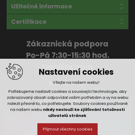
Užitečné informace
Certifikace
Zákaznická podpora
Po-Pá 7:30-15:30 hod.
Napište nám
Nastavení cookies
Sledujte nás
Vítejte na našem webu!
Potřebujeme nastavit cookies a související technologie, aby
zobrazovaný obsah odpovídal vašim potřebám a vy na webu
nalezli přesně to, co potřebujete. Soubory cookies používané
na našem webu
nikdy neslouží ke zjišťování totožnosti
uživatelů stránek
.
Přijmout všechny cookies