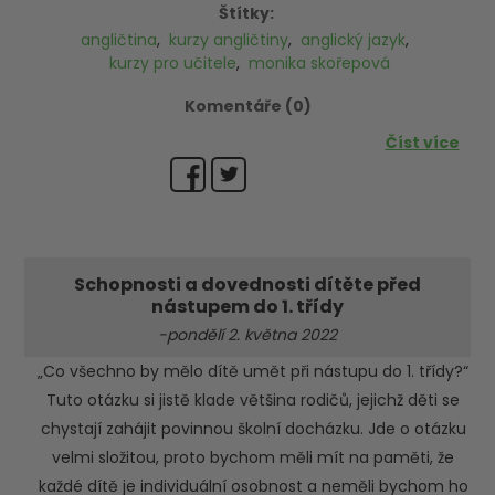
Štítky:
angličtina
,
kurzy angličtiny
,
anglický jazyk
,
kurzy pro učitele
,
monika skořepová
Komentáře (0)
Číst více
Schopnosti a dovednosti dítěte před
nástupem do 1. třídy
-pondělí 2. května 2022
„Co všechno by mělo dítě umět při nástupu do 1. třídy?“
Tuto otázku si jistě klade většina rodičů, jejichž děti se
chystají zahájit povinnou školní docházku. Jde o otázku
velmi složitou, proto bychom měli mít na paměti, že
každé dítě je individuální osobnost a neměli bychom ho