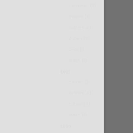
červenec (3)
červen (1)
květen (4)
duben (2)
únor (3)
leden (1)
2021
červen (1)
květen (4)
duben (4)
leden (1)
2020