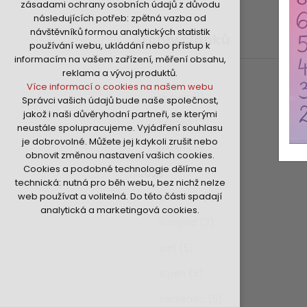
zásadami ochrany osobních údajů z důvodu
nutná pro provozování webu
následujících potřeb: zpětná vazba od
udržení kontextu stránek (session):
návštěvníků formou analytických statistik
Archiv článků
případná přihlášení, volby jazyka, apod.
používání webu, ukládání nebo přístup k
Volitelná cookies
informacím na vašem zařízení, měření obsahu,
analytická pro anonymizované
reklama a vývoj produktů.
2024
vyhodnocení návštěvnosti
Více informací o cookies na našem webu
marketingová cookies (Google,Hotjar,Sklik)
duben (1)
Správci vašich údajů bude naše společnost,
Více informací o cookies na našem webu
jakož i naši důvěryhodní partneři, se kterými
březen (2)
neustále spolupracujeme. Vyjádření souhlasu
je dobrovolné. Můžete jej kdykoli zrušit nebo
Přijmout všechny cookies
leden (6)
obnovit změnou nastavení vašich cookies.
Cookies a podobné technologie dělíme na
2023
Odmítnout vše
technická: nutná pro běh webu, bez nichž nelze
web používat a volitelná. Do této části spadají
prosinec (1)
analytická a marketingová cookies.
listopad (2)
září (5)
srpen (5)
červenec (5)