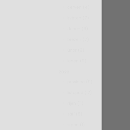
červen (4)
květen (7)
duben (9)
březen (7)
únor (8)
leden (9)
2022
prosinec (9)
listopad (12)
říjen (11)
září (8)
srpen (1)