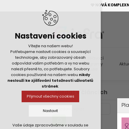
🩷 NOVÁ KOMPLEX
Nastavení cookies
Vítejte na našem webu!
Potřebujeme nastavit cookies a související
technologie, aby zobrazovaný obsah
Vzdělávací
odpovídal vašim potřebám a vy na webu
programy
Aktu
nalezli přesně to, co potřebujete. Soubory
DVPP
cookies používané na našem webu
nikdy
neslouží ke zjišťování totožnosti uživatelů
stránek
.
Hledat v článcích
Přijmout všechny cookies
Pla
Nastavit
Vaše údaje zpracováváme v souladu se
Technická cookies