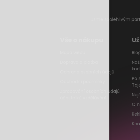
Jsme spolehlivým par
Vše o nákupu
Už
Mapa webu
Blo
Doprava a platba
Naš
kod
Ochrana osobních údajů
Po 
Obchodní podmínky
Taj
Zpracování osobních údajů
Nej
účastníků vzdělávání
O n
Rek
Kon