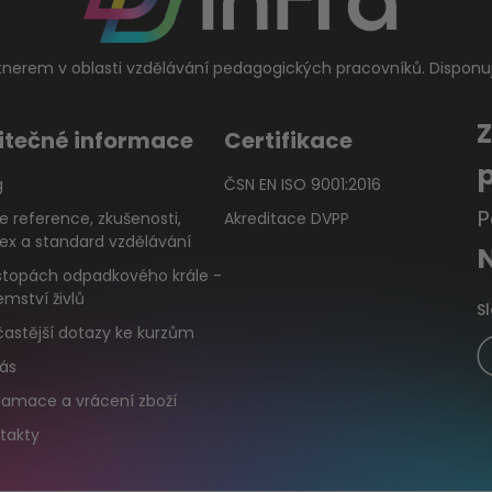
tnerem v oblasti vzdělávání pedagogických pracovníků. Disponu
itečné informace
Certifikace
g
ČSN EN ISO 9001:2016
P
e reference, zkušenosti,
Akreditace DVPP
ex a standard vzdělávání
stopách odpadkového krále -
emství živlů
S
častější dotazy ke kurzům
ás
lamace a vrácení zboží
takty