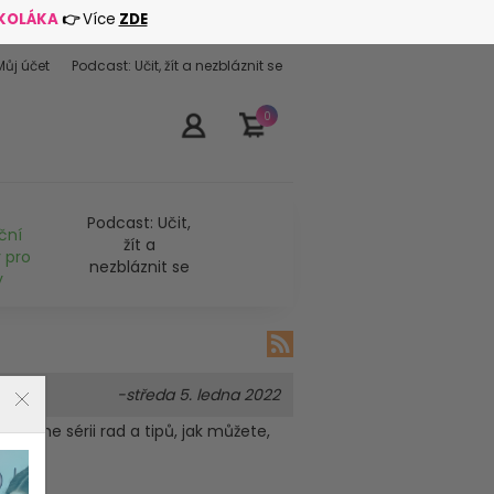
ŠKOLÁKA
👉
Více
ZDE
Můj účet
Podcast: Učit, žít a nezbláznit se
0
Podcast: Učit,
ční
žít a
 pro
nezbláznit se
y
-středa 5. ledna 2022
ončíme sérii rad a tipů, jak můžete,