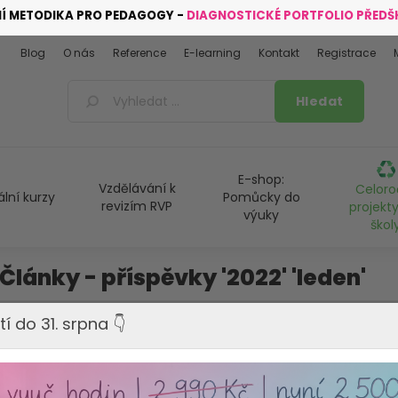
NÍ METODIKA PRO PEDAGOGY -
DIAGNOSTICKÉ PORTFOLIO PŘED
Blog
O nás
Reference
E-learning
Kontakt
Registrace
E-shop:
Vzdělávání k
Celoro
ální kurzy
Pomůcky do
revizím RVP
projekty
výuky
škol
Články - příspěvky '2022' 'leden'
Desatero předškoláka – díl 10.
tí do 31. srpna 👇
A jsme u posledního dílu „Desatera pro předškoláka“. 10. dílem k
milí rodiče, pomoct s přípravou svého dítěte na první třídu.