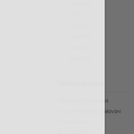
listopad (1)
září (1)
červen (1)
květen (2)
duben (2)
březen (4)
Oblíbená hesla
desatero předškoláka
environmentální vzdělávání
komunikace
kristýna