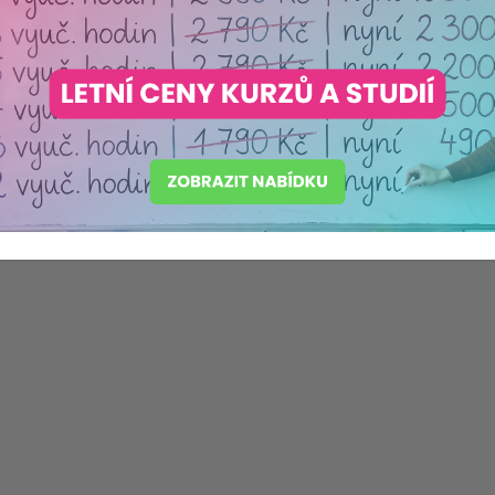
Komentáře (0)
Štítky:
desatero předškoláka
,
odpovědnost
,
vyří
starost o mazlíčka
,
nakupování
,
telefono