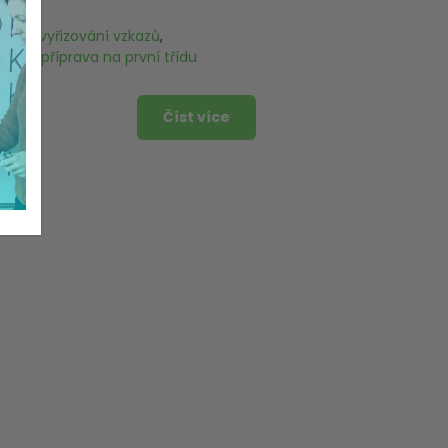
dilka
,
vyřizování vzkazů
,
vání
,
příprava na první třídu
Číst více