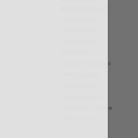
kapounková
mateřská škola
mateřské školky
monika čuhelová
předškolák
předškolní vzdělávání
renáta klapalová
renata špačková
tematické aktivity
tomáš driml
vánoce
základní škola