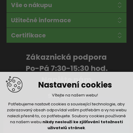
Vše o nákupu
Užitečné informace
Certifikace
Zákaznická podpora
Po-Pá 7:30-15:30 hod.
Napište nám
Nastavení cookies
Sledujte nás
Vítejte na našem webu!
Potřebujeme nastavit cookies a související technologie, aby
zobrazovaný obsah odpovídal vašim potřebám a vy na webu
nalezli přesně to, co potřebujete. Soubory cookies používané
na našem webu
nikdy neslouží ke zjišťování totožnosti
uživatelů stránek
.