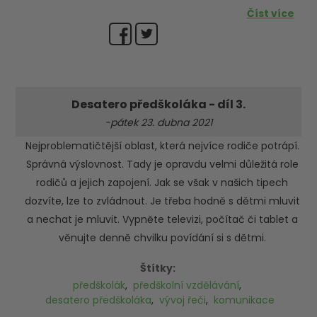
Číst více
Desatero předškoláka - díl 3.
-pátek 23. dubna 2021
Nejproblematičtější oblast, která nejvíce rodiče potrápí.
Správná výslovnost. Tady je opravdu velmi důležitá role
rodičů a jejich zapojení. Jak se však v našich tipech
dozvíte, lze to zvládnout. Je třeba hodně s dětmi mluvit
a nechat je mluvit. Vypněte televizi, počítač či tablet a
věnujte denně chvilku povídání si s dětmi.
Štítky:
předškolák
,
předškolní vzdělávání
,
desatero předškoláka
,
vývoj řeči
,
komunikace