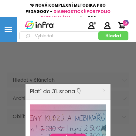
🩷 NOVÁ KOMPLEXNÍ METODIKA PRO
PEDAGOGY -
DIAGNOSTICKÉ PORTFOLIO
PŘEDŠKOLÁKA
👉
Více
ZDE
0
Hledat v článcích
Platí do 31. srpna 👇
Archiv článků
Oblíbená hesla