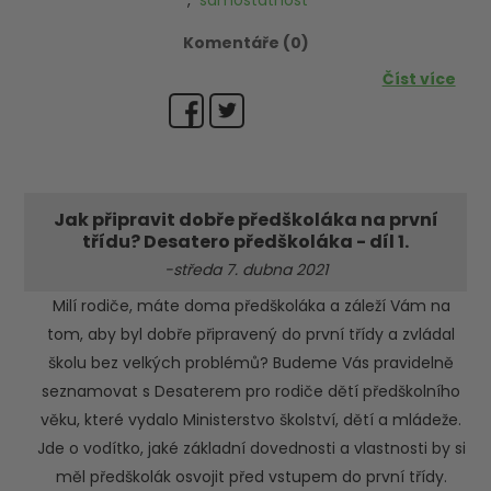
,
samostatnost
Komentáře (0)
Číst více
Jak připravit dobře předškoláka na první
třídu? Desatero předškoláka - díl 1.
-středa 7. dubna 2021
Milí rodiče, máte doma předškoláka a záleží Vám na
tom, aby byl dobře připravený do první třídy a zvládal
školu bez velkých problémů? Budeme Vás pravidelně
seznamovat s Desaterem pro rodiče dětí předškolního
věku, které vydalo Ministerstvo školství, dětí a mládeže.
Jde o vodítko, jaké základní dovednosti a vlastnosti by si
měl předškolák osvojit před vstupem do první třídy.