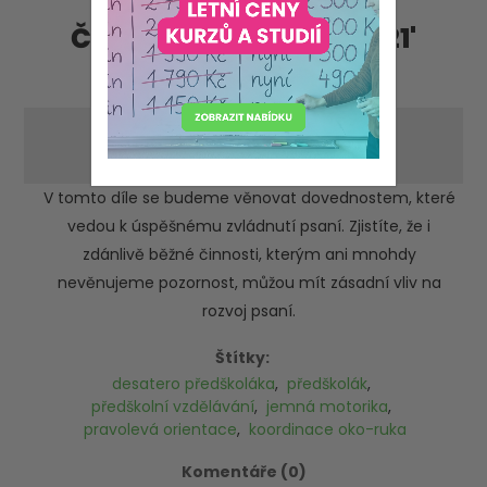
Články - příspěvky '2021'
'duben'
Desatero předškoláka - díl 4.
-pátek 30. dubna 2021
V tomto díle se budeme věnovat dovednostem, které
vedou k úspěšnému zvládnutí psaní. Zjistíte, že i
zdánlivě běžné činnosti, kterým ani mnohdy
nevěnujeme pozornost, můžou mít zásadní vliv na
rozvoj psaní.
Štítky:
desatero předškoláka
,
předškolák
,
předškolní vzdělávání
,
jemná motorika
,
pravolevá orientace
,
koordinace oko-ruka
Komentáře (0)