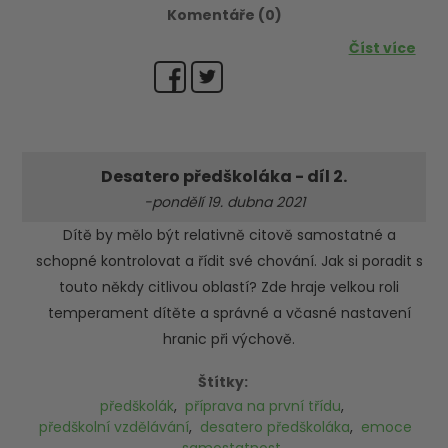
Komentáře (0)
Číst více
Desatero předškoláka - díl 2.
-pondělí 19. dubna 2021
Dítě by mělo být relativně citově samostatné a
schopné kontrolovat a řídit své chování. Jak si poradit s
touto někdy citlivou oblastí? Zde hraje velkou roli
temperament dítěte a správné a včasné nastavení
hranic při výchově.
Štítky:
předškolák
,
příprava na první třídu
,
předškolní vzdělávání
,
desatero předškoláka
,
emoce