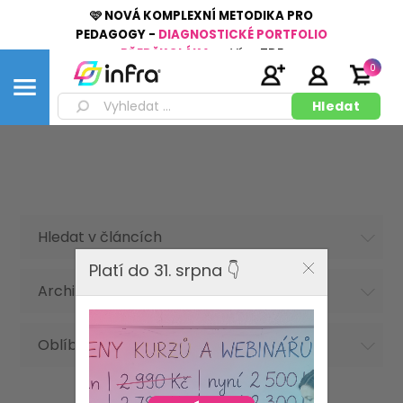
🩷 NOVÁ KOMPLEXNÍ METODIKA PRO
PEDAGOGY -
DIAGNOSTICKÉ PORTFOLIO
PŘEDŠKOLÁKA
👉
Více
ZDE
0
Hledat v článcích
Platí do 31. srpna 👇
Archiv článků
Oblíbená hesla