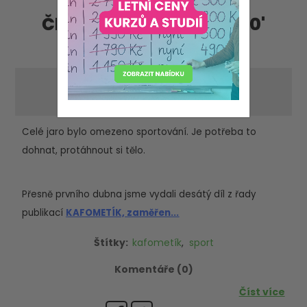
Články - příspěvky '2020'
'červen'
SPORTUJEME S KAFOMETÍKEM
-středa 10. června 2020
Celé jaro bylo omezeno sportování. Je potřeba to
dohnat, protáhnout si tělo.
Přesně prvního dubna jsme vydali desátý díl z řady
publikací
KAFOMETÍK, zaměřen...
Štítky:
kafometík
,
sport
Komentáře (0)
Číst více