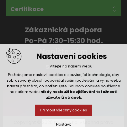
Certifikace
Zákaznická podpora
Po-Pá 7:30-15:30 hod.
Napište nám
Nastavení cookies
Sledujte nás
Vítejte na našem webu!
Potřebujeme nastavit cookies a související technologie, aby
zobrazovaný obsah odpovídal vašim potřebám a vy na webu
nalezli přesně to, co potřebujete. Soubory cookies používané
na našem webu
nikdy neslouží ke zjišťování totožnosti
uživatelů stránek
.
Přijmout všechny cookies
Copyright © 2026 INFRA, s.r.o. Všechna práva
Nastavit