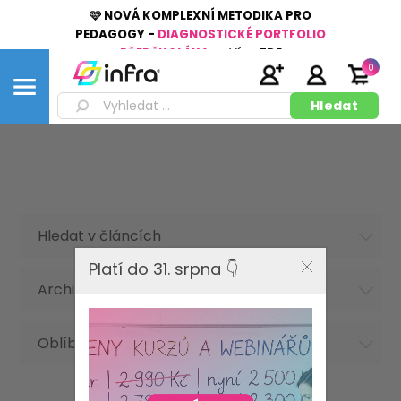
🩷 NOVÁ KOMPLEXNÍ METODIKA PRO
PEDAGOGY -
DIAGNOSTICKÉ PORTFOLIO
PŘEDŠKOLÁKA
👉
Více
ZDE
0
Hledat v článcích
Platí do 31. srpna 👇
Archiv článků
Oblíbená hesla