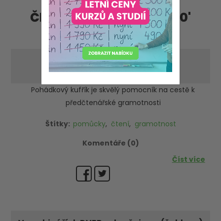
Články - příspěvky '2020'
'květen'
Tip k předčtenářské gramotnosti
-čtvrtek 14. května 2020
Pohádkový kufřík je skvělý pomocník na cestě k
předčtenářské gramotnosti
Štítky:
pomůcky
,
čtení
,
gramotnost
Komentáře (0)
Číst více