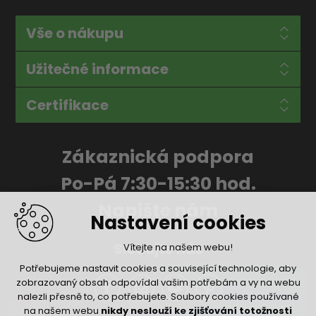
Vše o nákupu
Užitečné informace
Certifikace
Zákaznická podpora
Po-Pá 7:30-15:30 hod.
Napište nám
Nastavení cookies
Sledujte nás
Vítejte na našem webu!
Potřebujeme nastavit cookies a související technologie, aby
zobrazovaný obsah odpovídal vašim potřebám a vy na webu
nalezli přesně to, co potřebujete. Soubory cookies používané
na našem webu
nikdy neslouží ke zjišťování totožnosti