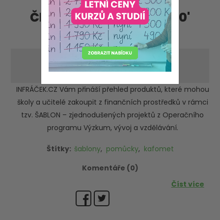
Články - příspěvky '2020'
'duben'
Podpora šablon OP VVV
-pátek 17. dubna 2020
INFRÁČEK.CZ Vám přináší přehled produktů, které mohou
školy a učitelé zakoupit z finančních prostředků v rámci
tzv. ŠABLON – zjednodušených projektů z Operačního
programu Výzkum, vývoj a vzdělávání.
Štítky:
šablony
,
pomůcky
,
kafomet
Komentáře (0)
Číst více