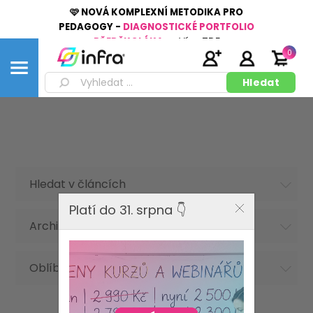
🩷 NOVÁ KOMPLEXNÍ METODIKA PRO
PEDAGOGY -
DIAGNOSTICKÉ PORTFOLIO
PŘEDŠKOLÁKA
👉
Více
ZDE
0
Hledat v článcích
Platí do 31. srpna 👇
Archiv článků
Oblíbená hesla