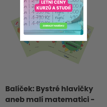
Balíček: Bystré hlavičky
aneb malí matematici -