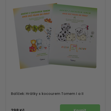
Balíček: Hrátky s kocourem Tomem I a II
298 Kč