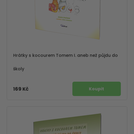
Hrátky s kocourem Tomem I. aneb než půjdu do
školy
169 Kč