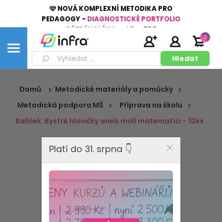
🩷 NOVÁ KOMPLEXNÍ METODIKA PRO
PEDAGOGY -
DIAGNOSTICKÉ PORTFOLIO
PŘEDŠKOLÁKA
👉
Více
ZDE
0
Domů
Metodické materiály a pomůcky
Metodická podpora MŠ
Příprava na školu
Balíček: Bystré hlavičky aneb malí matematici - 10ks
Platí do 31. srpna 👇