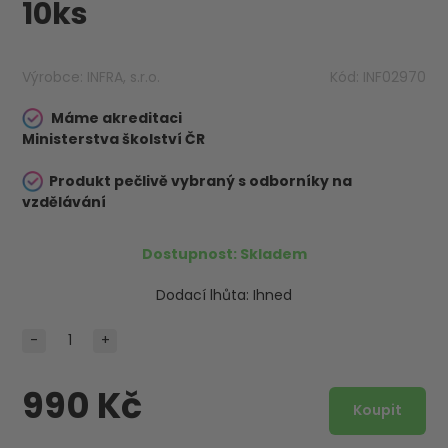
10ks
Výrobce:
INFRA, s.r.o.
Kód:
INF02970
Máme akreditaci
Ministerstva školství ČR
Produkt pečlivě vybraný s odborníky na
vzdělávání
Dostupnost:
Skladem
Dodací lhůta:
Ihned
-
+
990 Kč