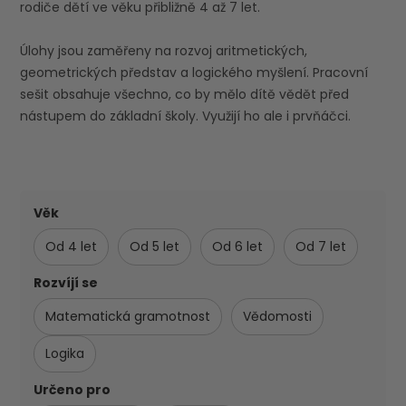
rodiče dětí ve věku přibližně 4 až 7 let.
Úlohy jsou zaměřeny na rozvoj aritmetických,
geometrických představ a logického myšlení. Pracovní
sešit obsahuje všechno, co by mělo dítě vědět před
nástupem do základní školy. Využijí ho ale i prvňáčci.
Věk
Od 4 let
Od 5 let
Od 6 let
Od 7 let
Rozvíjí se
Matematická gramotnost
Vědomosti
Logika
Určeno pro