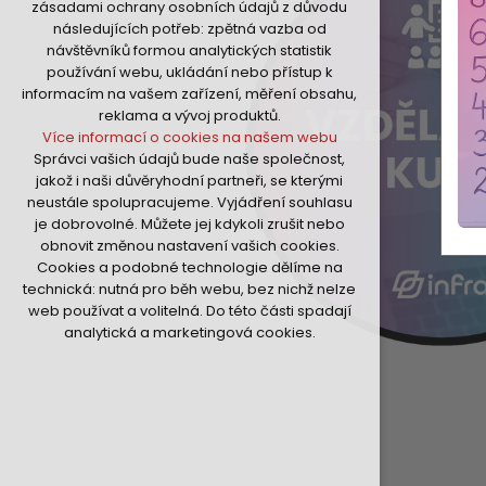
zásadami ochrany osobních údajů z důvodu
nutná pro provozování webu
následujících potřeb: zpětná vazba od
udržení kontextu stránek (session):
návštěvníků formou analytických statistik
případná přihlášení, volby jazyka, apod.
používání webu, ukládání nebo přístup k
Volitelná cookies
informacím na vašem zařízení, měření obsahu,
analytická pro anonymizované
reklama a vývoj produktů.
vyhodnocení návštěvnosti
Více informací o cookies na našem webu
marketingová cookies (Google,Hotjar,Sklik)
Správci vašich údajů bude naše společnost,
Více informací o cookies na našem webu
jakož i naši důvěryhodní partneři, se kterými
neustále spolupracujeme. Vyjádření souhlasu
je dobrovolné. Můžete jej kdykoli zrušit nebo
Přijmout všechny cookies
obnovit změnou nastavení vašich cookies.
Cookies a podobné technologie dělíme na
Odmítnout vše
technická: nutná pro běh webu, bez nichž nelze
web používat a volitelná. Do této části spadají
analytická a marketingová cookies.