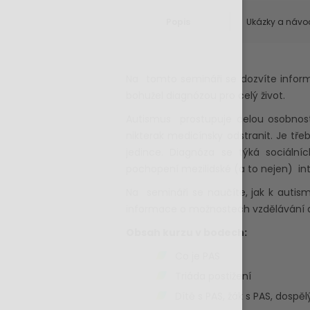
Popis
Ukázky a návo
Na tomto semináři se dozvíte inform
bohužel diagnózou pro celý život.
Autismus prostupuje celou osobnost
nikterak medicínsky odstranit. Je tř
jedince. Diagnóza se týká sociální
pochopení mezilidské (a to nejen) in
Na semináři se naučíte, jak k autis
informace o možnostech vzdělávání a t
Obsah kurzu v bodech:
Co je PAS
Triáda postižení
Dítě s PAS, žák s PAS, dospěl