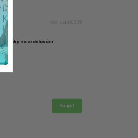
Kód:
VZD00009
dborníky na vzdělávání