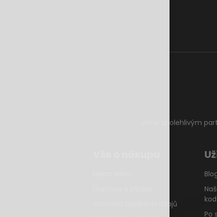
Jsme spolehlivým par
Vše o nákupu
Už
Mapa webu
Blo
Doprava a platba
Naš
kod
Ochrana osobních údajů
Po 