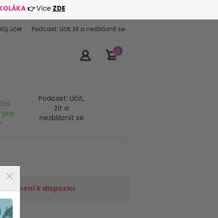
ŠKOLÁKA
👉
Více
ZDE
Můj účet
Podcast: Učit, žít a nezbláznit se
0
Podcast: Učit,
ční
žít a
 pro
nezbláznit se
y
již není k dispozici