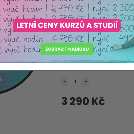
Autismus
Máme akreditaci
Ministerstva školství ČR
Produkt pečlivě vybraný s o
Dostupnost:
Skladem
Dodací lhůta:
2-5 dní
-
+
3 290 Kč