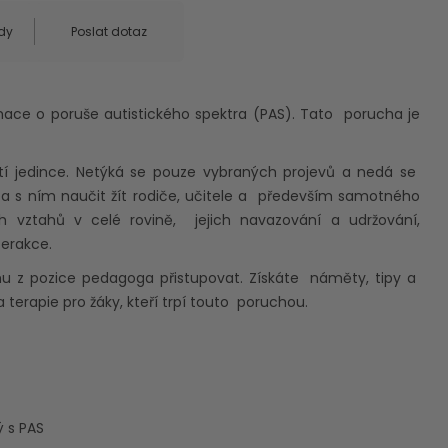
dy
Poslat dotaz
ace o poruše autistického spektra (PAS). Tato porucha je
í jedince. Netýká se pouze vybraných projevů a nedá se
eba s ním naučit žít rodiče, učitele a především samotného
ch vztahů v celé rovině, jejich navazování a udržování,
terakce.
mu z pozice pedagoga přistupovat. Získáte náměty, tipy
a
erapie pro žáky, kteří trpí touto poruchou.
ý s PAS