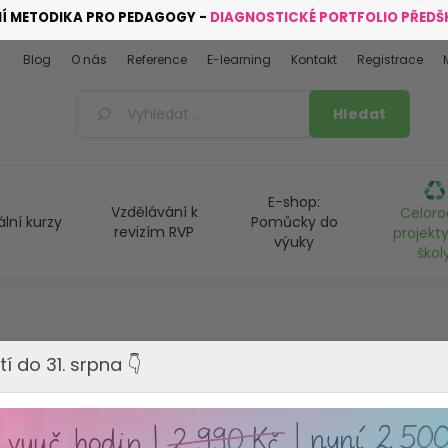
NÍ METODIKA PRO PEDAGOGY -
DIAGNOSTICKÉ PORTFOLIO PŘED
Blog
O nás
Reference
E-learning
Kontakt
Registrace
E-shop:
Vzdělávání k
Celoro
ální kurzy
Pomůcky do
revizím RVP
projekty
výuky
škol
tí do 31. srpna 👇
VYPRODÁNO - Tento produkt 