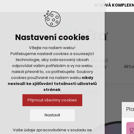
🩷 NOVÁ KOMPLEX
Nastavení cookies
Vítejte na našem webu!
Potřebujeme nastavit cookies a související
technologie, aby zobrazovaný obsah
Vzdělávací
odpovídal vašim potřebám a vy na webu
programy
Aktu
nalezli přesně to, co potřebujete. Soubory
DVPP
cookies používané na našem webu
nikdy
neslouží ke zjišťování totožnosti uživatelů
stránek
.
Domů
Autismus
Přijmout všechny cookies
Pla
Nastavit
Vaše údaje zpracováváme v souladu se
Technická cookies