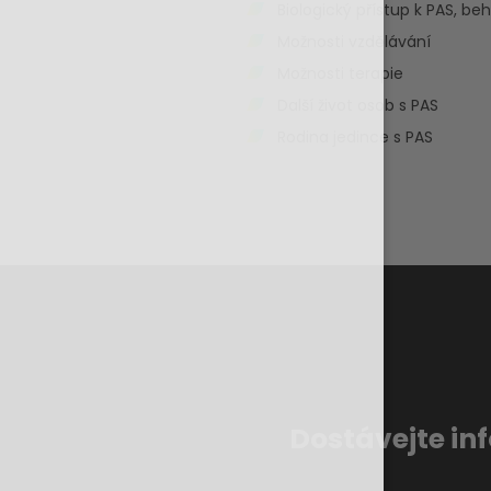
Biologický přístup k PAS, beh
Možnosti vzdělávání
Možnosti terapie
Další život osob s PAS
Rodina jedince s PAS
Dostávejte in