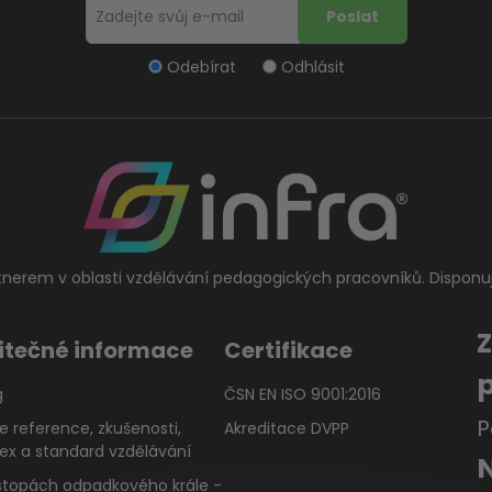
Odebírat
Odhlásit
tnerem v oblasti vzdělávání pedagogických pracovníků. Disponu
itečné informace
Certifikace
g
ČSN EN ISO 9001:2016
P
e reference, zkušenosti,
Akreditace DVPP
ex a standard vzdělávání
stopách odpadkového krále -