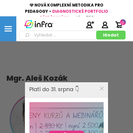
🩷 NOVÁ KOMPLEXNÍ METODIKA PRO
PEDAGOGY -
DIAGNOSTICKÉ PORTFOLIO
PŘEDŠKOLÁKA
👉
Více
ZDE
0
Mgr. Aleš Kozák
Platí do 31. srpna 👇