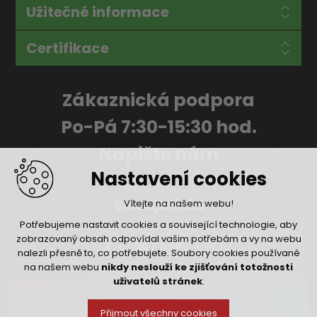
Užitečné informace
Certifikace
Zákaznická podpora
Po-Pá 7:30-15:30 hod.
Napište nám
Nastavení cookies
Sledujte nás
Vítejte na našem webu!
Potřebujeme nastavit cookies a související technologie, aby
zobrazovaný obsah odpovídal vašim potřebám a vy na webu
nalezli přesně to, co potřebujete. Soubory cookies používané
na našem webu
nikdy neslouží ke zjišťování totožnosti
uživatelů stránek
.
Přijmout všechny cookies