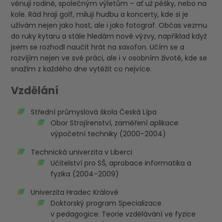
věnuji rodině, společným výletům – ať už pěšky, nebo na
kole. Rád hraji golf, miluji hudbu a koncerty, kde si je
užívám nejen jako host, ale i jako fotograf. Občas vezmu
do ruky kytaru a stále hledám nové výzvy, například když
jsem se rozhodl naučit hrát na saxofon. Učím se a
rozvíjím nejen ve své práci, ale i v osobním životě, kde se
snažím z každého dne vytěžit co nejvíce.
Vzdělání
Střední průmyslová škola Česká Lípa
Obor Strojírenství, zaměření aplikace
výpočetní techniky (2000–2004)
Technická univerzita v Liberci
Učitelství pro SŠ, aprobace informatika a
fyzika (2004–2009)
Univerzita Hradec Králové
Doktorský program Specializace
v pedagogice: Teorie vzdělávání ve fyzice