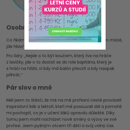
Osobní motto/poslání
Co říkám žákům: „O klasifikaci jde až na posledním místě,
jde hlavně o to, co se doopravdy naučíme.“
Pro lídry: „Nejde o to být koučem, který řve na hráče
z lavičky, jde o to dostat se do role kapitána, který je
s hráči na hřišti, ví kdy má balón převzít a kdy naopak
přihrát
.
“
Pár slov o mně
Měl jsem to štěstí, že mě na mé profesní cestě provázeli
inspirativní lidé a lektoři, kteří mě posouvali dál a pomohli
mi pochopit, co je v učení žáků opravdu důležité. Díky
tomu jsem mohl nacházet nové směry a výzvy ve své
profesi. Jsem pyšným otcem tří dětí a svůj volný čas