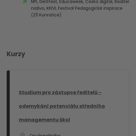
NPI, GeGfest, Educaweek, Česko digital, Ředitel
naživo, KKIVI, Festival Pedagogické inspirace
(ZŠ Kunratice)
Kurzy
Studium pro zástupce ředitelů -
odemykání potenciálu středního
managementu škol
On-line+Praha