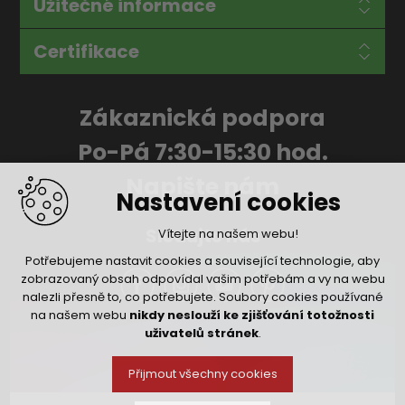
Užitečné informace
Certifikace
Zákaznická podpora
Po-Pá 7:30-15:30 hod.
Napište nám
Nastavení cookies
Sledujte nás
Vítejte na našem webu!
Potřebujeme nastavit cookies a související technologie, aby
zobrazovaný obsah odpovídal vašim potřebám a vy na webu
nalezli přesně to, co potřebujete. Soubory cookies používané
na našem webu
nikdy neslouží ke zjišťování totožnosti
uživatelů stránek
.
Přijmout všechny cookies