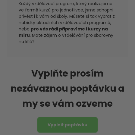
Každý vzdělávací program, který realizujeme
ve formě kurzů pro jednotlivce, jsme schopni
přivést i k vám od školy. Můžete si tak vybrat z
nabídky aktuálních vzdělávacích programů,
nebo
pro vás rádi připravíme i kurzy na
míru
. Máte zájem o vzdělávání pro sborovny
na klíč?
Vyplňte prosím
nezávaznou poptávku a
my se vám ozveme
Vyplnit poptávku