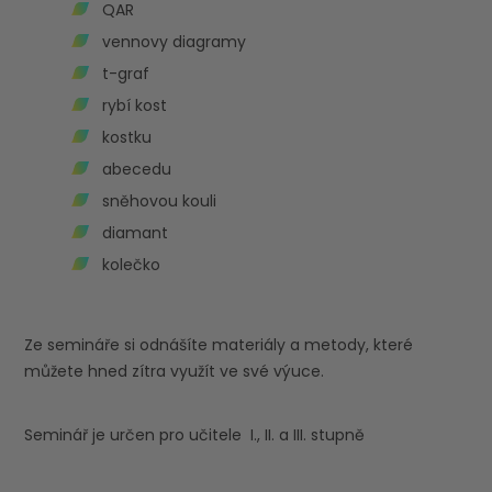
QAR
vennovy diagramy
t-graf
rybí kost
kostku
abecedu
sněhovou kouli
diamant
kolečko
Ze semináře si odnášíte materiály a metody, které
můžete hned zítra využít ve své výuce.
Seminář je určen pro učitele I., II. a III. stupně