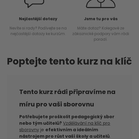
Nejčastější dotazy
Jsme tu pro vás
Nevíte si rady? Podívejte se na
Máte dotaz? Kolegové ze
nejčastější dotazy ke kurzům.
zákaznické podpory vám rádi
poradí.
Poptejte tento kurz na klíč
Tento kurz rádi připravíme na
míru pro vaši sborovnu
Potřebujete proškolit pedagogický sbor
nebo tým učitelů?
Vzdělávání na klíč pro
sborovny
je
efektivním a ideálním
nástrojem pro růst vaší školy a učitelů
.