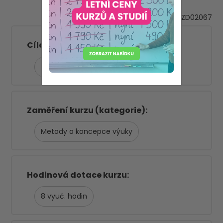
VZD02067
ZŠ 2. stupeň
Cílová skupina
ZŠ 1. stupeň
Zaměření kurzu (kategorie)
Metody a koncepce výuky
Hodinová dotace kurzu
8