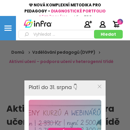
🩷 NOVÁ KOMPLEXNÍ METODIKA PRO
PEDAGOGY -
DIAGNOSTICKÉ PORTFOLIO
PŘEDŠKOLÁKA
👉
Více
ZDE
0
Domů
Vzdělávání pedagogů (DVPP)
Aktivní učení – podpora učení v heterogenní třídě
Platí do 31. srpna 👇
Aktivní učení – podpora
učení v heterogenní třídě