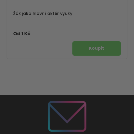
Žák jako hlavní aktér výuky
Od 1 Kč