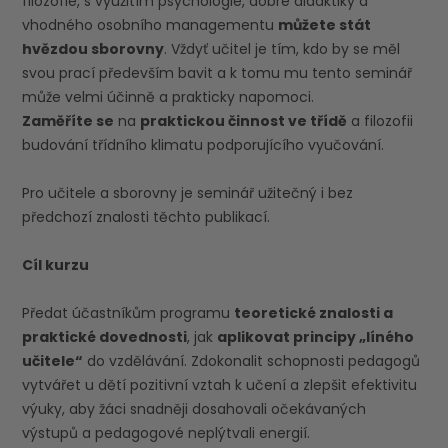
filozofie, s využitím psychologie, dobré didaktiky a
vhodného osobního managementu
můžete stát
hvězdou sborovny
. Vždyť učitel je tím, kdo by se měl
svou prací především bavit a k tomu mu tento seminář
může velmi účinně a prakticky napomoci.
Zaměříte se
na
praktickou činnost ve třídě
a filozofii
budování třídního klimatu podporujícího vyučování.
Pro učitele a sborovny je seminář užitečný i bez
předchozí znalosti těchto publikací.
Cíl kurzu
Předat účastníkům programu
teoretické znalosti a
praktické dovednosti
, jak
aplikovat principy „líného
učitele“
do vzdělávání. Zdokonalit schopnosti pedagogů
vytvářet u dětí pozitivní vztah k učení a zlepšit efektivitu
výuky, aby žáci snadněji dosahovali očekávaných
výstupů a pedagogové neplýtvali energií.