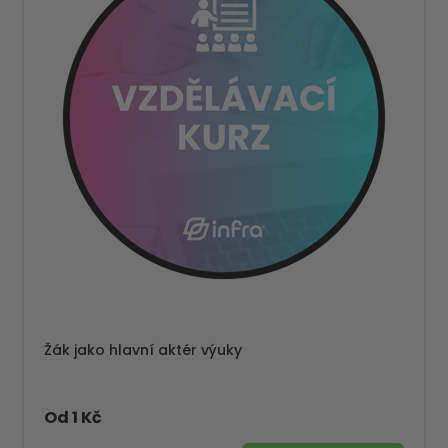
Žák jako hlavní aktér výuky
Od 1 Kč