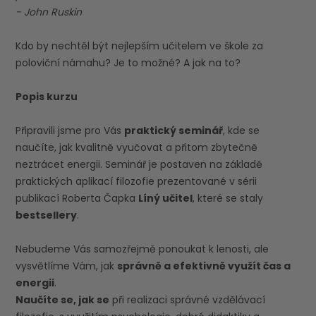
- John Ruskin
Kdo by nechtěl být nejlepším učitelem ve škole za
poloviční námahu? Je to možné? A jak na to?
Popis kurzu
Připravili jsme pro Vás
praktický seminář
, kde se
naučíte, jak kvalitně vyučovat a přitom zbytečně
neztrácet energii. Seminář je postaven na základě
praktických aplikací filozofie prezentované v sérii
publikací Roberta Čapka
Líný učitel
, které se staly
bestsellery
.
Nebudeme Vás samozřejmě ponoukat k lenosti, ale
vysvětlíme Vám, jak
správně a efektivně využít čas a
energii
.
Naučíte se, jak se
při realizaci správné vzdělávací