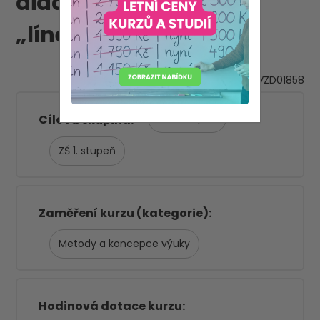
didaktická strategie
„líného učitele“
VZD01858
ZŠ 2. stupeň
Cílová skupina
ZŠ 1. stupeň
Zaměření kurzu (kategorie)
Metody a koncepce výuky
Hodinová dotace kurzu