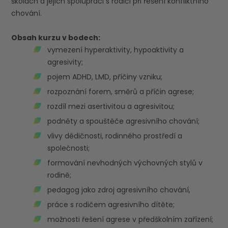
školách a jejich spolupráci s rodiči při řešení konfliktního
chování.
Obsah kurzu v bodech:
vymezení hyperaktivity, hypoaktivity a
agresivity;
pojem ADHD, LMD, příčiny vzniku;
rozpoznání forem, směrů a příčin agrese;
rozdíl mezi asertivitou a agresivitou;
podněty a spouštěče agresivního chování;
vlivy dědičnosti, rodinného prostředí a
společnosti;
formování nevhodných výchovných stylů v
rodině;
pedagog jako zdroj agresivního chování,
práce s rodičem agresivního dítěte;
možnosti řešení agrese v předškolním zařízení;