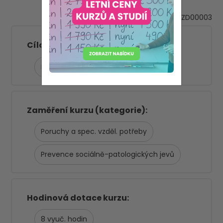
VZD00003
Asistent pedagoga
Cílová skupina
MŠ
Koordinátor ŠVP
Zaměření kurzu (kategorie)
Poruchy a spec. vzděl. potřeby
Prevence sociálně-patologických jevů
Hodinová dotace kurzu
8