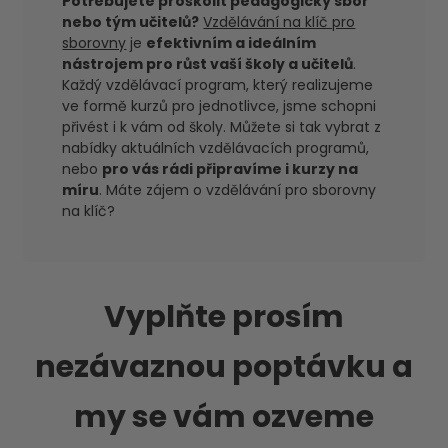
Potřebujete proškolit pedagogický sbor
nebo tým učitelů?
Vzdělávání na klíč pro
sborovny
je
efektivním a ideálním
nástrojem pro růst vaší školy a učitelů
.
Každý vzdělávací program, který realizujeme
ve formě kurzů pro jednotlivce, jsme schopni
přivést i k vám od školy. Můžete si tak vybrat z
nabídky aktuálních vzdělávacích programů,
nebo
pro vás rádi připravíme i kurzy na
míru
. Máte zájem o vzdělávání pro sborovny
na klíč?
Vyplňte prosím
nezávaznou poptávku a
my se vám ozveme