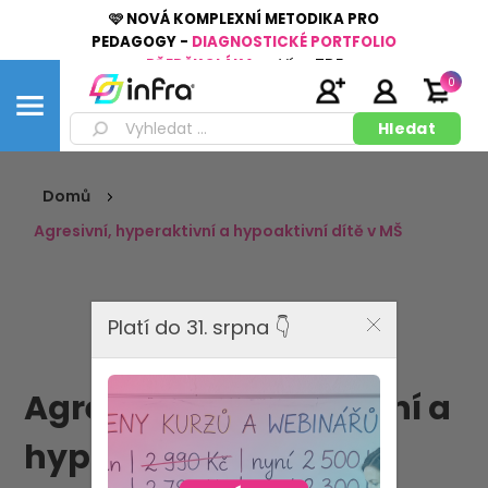
🩷 NOVÁ KOMPLEXNÍ METODIKA PRO
PEDAGOGY -
DIAGNOSTICKÉ PORTFOLIO
PŘEDŠKOLÁKA
👉
Více
ZDE
0
Domů
Agresivní, hyperaktivní a hypoaktivní dítě v MŠ
Platí do 31. srpna 👇
Agresivní, hyperaktivní a
hypoaktivní dítě v MŠ