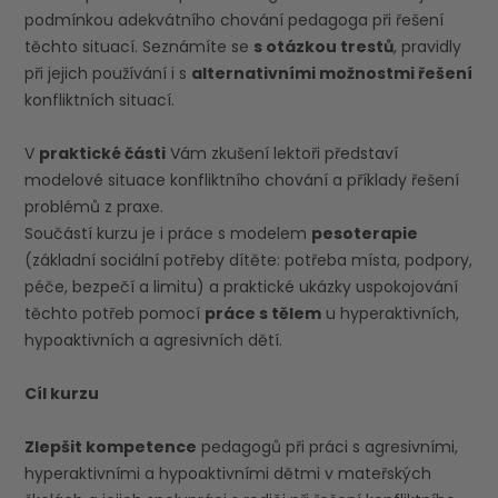
podmínkou adekvátního chování pedagoga při řešení
těchto situací. Seznámíte se
s otázkou trestů
, pravidly
při jejich používání i s
alternativními možnostmi řešení
konfliktních situací.
V
praktické části
Vám zkušení lektoři představí
modelové situace konfliktního chování a příklady řešení
problémů z praxe.
Součástí kurzu je i práce s modelem
pesoterapie
(základní sociální potřeby dítěte: potřeba místa, podpory,
péče, bezpečí a limitu) a praktické ukázky uspokojování
těchto potřeb pomocí
práce s tělem
u hyperaktivních,
hypoaktivních a agresivních dětí.
Cíl kurzu
Zlepšit kompetence
pedagogů při práci s agresivními,
hyperaktivními a hypoaktivními dětmi v mateřských