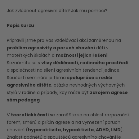
Jak zvládnout agresivní dítě? Jak mu pomoci?
Popis kurzu
Připravili jsme pro Vás vzdělávací akci zaměřenou na
problém agresivity a poruch chování
dětí v
mateřských školách a
možnosti jejich řešení
.
Seznámíte se s
vlivy dědičnosti, rodinného prostředí
a společnosti na sílení agresivních tendencí jedince.
Součástí semináře je téma
spolupráce s rodiči
agresivního dítěte
, otázka nevhodných výchovných
stylů v rodině a případy, kdy může být
zdrojem agrese
sám pedagog
.
V
teoretické časti
se zaměříte se na oblast rozpoznání
forem, směrů a příčin agrese a na vymezení poruch
chování (
hyperaktivita, hypoaktivita, ADHD, LMD
).
Znalost podnětů a spouštěčů agresivního chování je