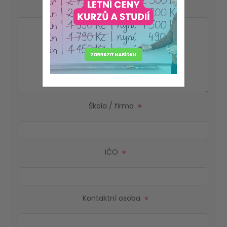
Vaše představa obsahu kurzu
*
Škola / firma
*
IČO
*
Kontaktní osoba
*