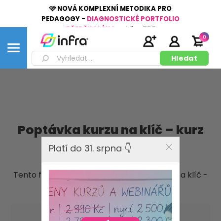
🩷 NOVÁ KOMPLEXNÍ METODIKA PRO
PEDAGOGY -
DIAGNOSTICKÉ PORTFOLIO
PŘEDŠKOLÁKA
👉
Více
ZDE
0
Poptávka kurzu na klíč – kurz
pro sborovnu
Platí do 31. srpna 👇
Tento formulář slouží pro poptávku kurzů na klíč -
vzdělávání pro pedagogické sbory.