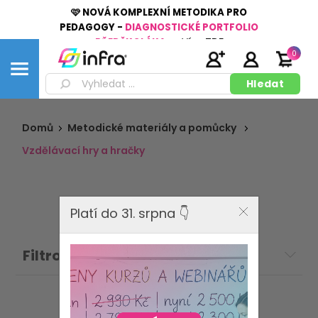
🩷 NOVÁ KOMPLEXNÍ METODIKA PRO
PEDAGOGY -
DIAGNOSTICKÉ PORTFOLIO
PŘEDŠKOLÁKA
👉
Více
ZDE
0
Domů
Metodické materiály a pomůcky
Vzdělávací hry a hračky
Platí do 31. srpna 👇
Filtrovat: