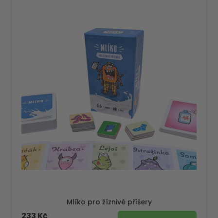
Mlíko pro žíznivé příšery
233 Kč