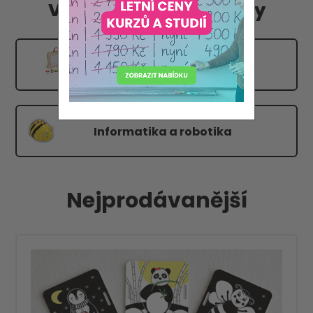
Vzdělávací hry a hračky
Deskové a karetní hry
Informatika a robotika
Nejprodávanější