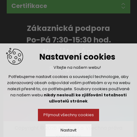
Certifikace
Zákaznická podpora
Po-Pá 7:30-15:30 hod.
Napište nám
Nastavení cookies
Sledujte nás
Vítejte na našem webu!
Potřebujeme nastavit cookies a související technologie, aby
zobrazovaný obsah odpovídal vašim potřebám a vy na webu
nalezli přesně to, co potřebujete. Soubory cookies používané
na našem webu
nikdy neslouží ke zjišťování totožnosti
uživatelů stránek
.
Přijmout všechny cookies
Copyright © 2026 INFRA, s.r.o. Všechna práva
Nastavit
vyhrazena.