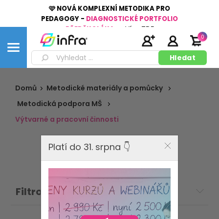
🩷 NOVÁ KOMPLEXNÍ METODIKA PRO
PEDAGOGY -
DIAGNOSTICKÉ PORTFOLIO
PŘEDŠKOLÁKA
👉
Více
ZDE
0
Domů
Metodické materiály a pomůcky
Metodická podpora MŠ
Výtvarné a pracovní činnosti
Platí do 31. srpna 👇
Filtrovat: