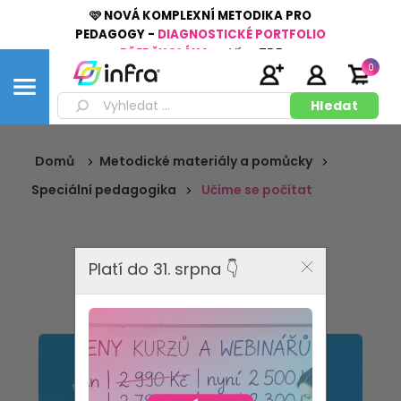
🩷 NOVÁ KOMPLEXNÍ METODIKA PRO
PEDAGOGY -
DIAGNOSTICKÉ PORTFOLIO
PŘEDŠKOLÁKA
👉
Více
ZDE
0
Domů
Metodické materiály a pomůcky
Speciální pedagogika
Učíme se počítat
Platí do 31. srpna 👇