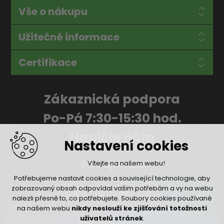
Vše o nákupu
Užitečné informace
Certifikace
Zákaznická podpora
Po-Pá 7:30-15:30 hod.
Napište nám
Nastavení cookies
Sledujte nás
Vítejte na našem webu!
Potřebujeme nastavit cookies a související technologie, aby
zobrazovaný obsah odpovídal vašim potřebám a vy na webu
nalezli přesně to, co potřebujete. Soubory cookies používané
na našem webu
nikdy neslouží ke zjišťování totožnosti
uživatelů stránek
.