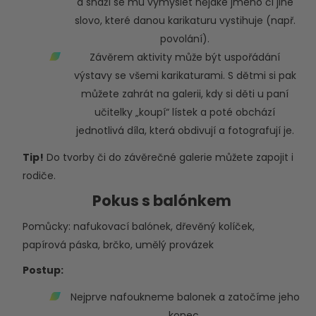
a snaží se mu vymyslet nějaké jméno či jiné
slovo, které danou karikaturu vystihuje (např.
povolání).
Závěrem aktivity může být uspořádání
výstavy se všemi karikaturami. S dětmi si pak
můžete zahrát na galerii, kdy si děti u paní
učitelky „koupí“ lístek a poté obchází
jednotlivá díla, která obdivují a fotografují je.
Tip!
Do tvorby či do závěrečné galerie můžete zapojit i
rodiče.
Pokus s balónkem
Pomůcky: nafukovací balónek, dřevěný kolíček,
papírová páska, brčko, umělý provázek
Postup:
Nejprve nafoukneme balonek a zatočíme jeho
konec.