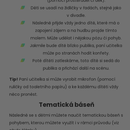
(pomocí prostěradel či dek).
Děti se usadí na židličky v řadách, stejně jako
v divadle.
Následně přijde vždy jedno dítě, které má o
zapojení zájem a na hudbu projde tímto
molem. Může udělat i nějakou pózu či pohyb.
Jakmile bude dítě blízko publika, paní učitelka
může po stranách hodit konfety.
Poté dítěti zatleskáme, toto dítě si sedá do
publika a přichází další na scénu.
Tip!
Paní učitelka si může vyrobit mikrofon (pomocí
ruličky od toaletního papíru) a ke každému dítěti vždy
něco pronést.
Tematická báseň
Následně se s dětmi můžete naučit tematickou báseň s
pohybem, kterou můžete využít i v rámci průvodu (viz