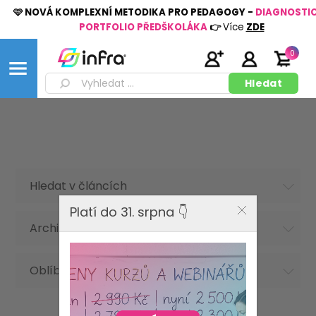
🩷 NOVÁ KOMPLEXNÍ METODIKA PRO PEDAGOGY -
DIAGNOSTI
PORTFOLIO PŘEDŠKOLÁKA
👉
Více
ZDE
0
Hledat v článcích
Platí do 31. srpna 👇
Archiv článků
Oblíbená hesla