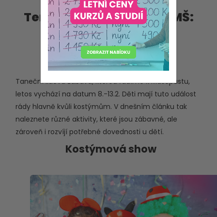
Tematické aktivity pro MŠ:
Karneval
středa 31. ledna 2024
Taneční lidová zábava, kterou řadíme k Masopustu,
letos vychází na datum 8.-13.2. Děti mají tuto událost
rády hlavně kvůli kostýmům. V dnešním článku tak
naleznete různé aktivity, které jsou zábavné, ale
zároveň i rozvíjí potřebné dovednosti u dětí.
Kostýmová show