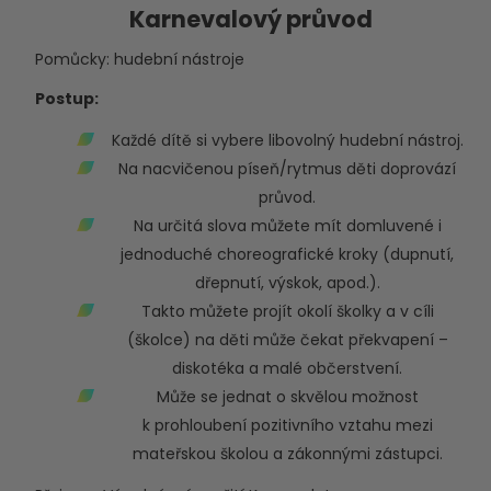
Karnevalový průvod
Pomůcky: hudební nástroje
Postup:
Každé dítě si vybere libovolný hudební nástroj.
Na nacvičenou píseň/rytmus děti doprovází
průvod.
Na určitá slova můžete mít domluvené i
jednoduché choreografické kroky (dupnutí,
dřepnutí, výskok, apod.).
Takto můžete projít okolí školky a v cíli
(školce) na děti může čekat překvapení –
diskotéka a malé občerstvení.
Může se jednat o skvělou možnost
k prohloubení pozitivního vztahu mezi
mateřskou školou a zákonnými zástupci.