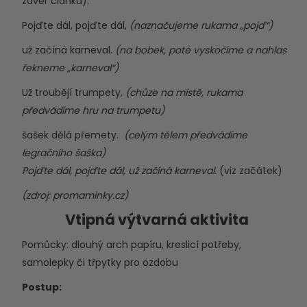
závěr článku).
Pojďte dál, pojďte dál,
(naznačujeme rukama „pojď“)
už začíná karneval.
(na bobek, poté vyskočíme a nahlas
řekneme „karneval“)
Už troubějí trumpety,
(chůze na místě, rukama
předvádíme hru na trumpetu)
šašek dělá přemety.
(celým tělem předvádíme
legračního šaška)
Pojďte dál, pojďte dál, už začíná karneval.
(viz začátek)
(zdroj: promaminky.cz)
Vtipná výtvarná aktivita
Pomůcky: dlouhý arch papíru, kreslicí potřeby,
samolepky či třpytky pro ozdobu
Postup: