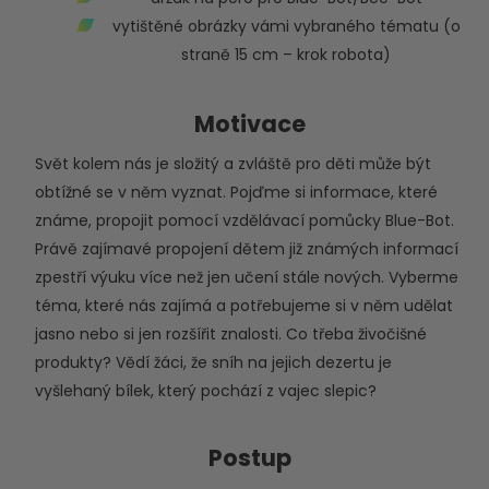
vytištěné obrázky vámi vybraného tématu (o
straně 15 cm – krok robota)
Motivace
Svět kolem nás je složitý a zvláště pro děti může být
obtížné se v něm vyznat. Pojďme si informace, které
známe, propojit pomocí vzdělávací pomůcky Blue-Bot.
Právě zajímavé propojení dětem již známých informací
zpestří výuku více než jen učení stále nových. Vyberme
téma, které nás zajímá a potřebujeme si v něm udělat
jasno nebo si jen rozšířit znalosti. Co třeba živočišné
produkty? Vědí žáci, že sníh na jejich dezertu je
vyšlehaný bílek, který pochází z vajec slepic?
Postup