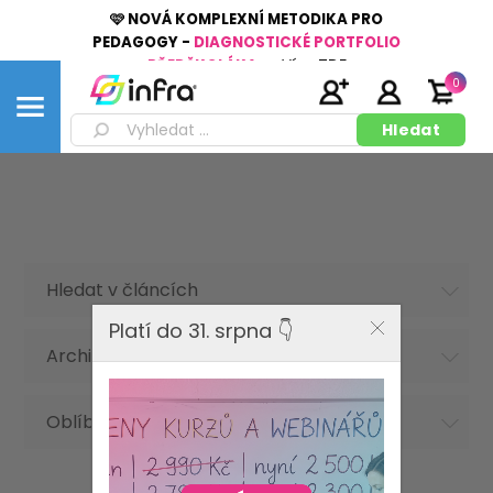
🩷 NOVÁ KOMPLEXNÍ METODIKA PRO
PEDAGOGY -
DIAGNOSTICKÉ PORTFOLIO
PŘEDŠKOLÁKA
👉
Více
ZDE
0
Hledat v článcích
Platí do 31. srpna 👇
Archiv článků
Oblíbená hesla