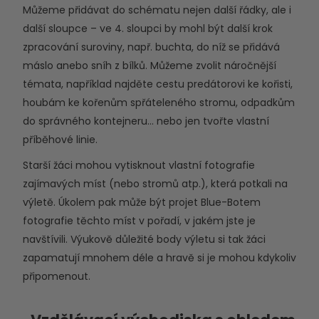
Můžeme přidávat do schématu nejen další řádky, ale i
další sloupce – ve 4. sloupci by mohl být další krok
zpracování suroviny, např. buchta, do níž se přidává
máslo anebo sníh z bílků. Můžeme zvolit náročnější
témata, například najděte cestu predátorovi ke kořisti,
houbám ke kořenům spřáteleného stromu, odpadkům
do správného kontejneru… nebo jen tvořte vlastní
příběhové linie.
Starší žáci mohou vytisknout vlastní fotografie
zajímavých míst (nebo stromů atp.), která potkali na
výletě. Úkolem pak může být projet Blue-Botem
fotografie těchto míst v pořadí, v jakém jste je
navštívili. Výukově důležité body výletu si tak žáci
zapamatují mnohem déle a hravě si je mohou kdykoliv
připomenout.