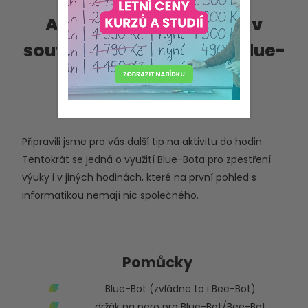
Aktivita do hodin: Svět v
souvislostech s pomocí Blue-
Bota
pondělí 8. května 2023
Připravili jsme pro vás další tip na aktivitu do hodin.
Tentokrát se jedná o využití Blue-Bota pro zpestření
výuky i v jiných hodinách, které na první pohled s
informatikou nemají nic společného.
Pomůcky
Blue-Bot (zvládne to i Bee-Bot)
držák na pero pro Blue-Bot/Bee-Bot