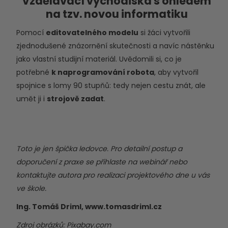
Vzdělávací východiska s ohledem
na tzv. novou informatiku
Pomocí
editovatelného modelu
si žáci vytvořili
zjednodušené znázornění skutečnosti a navíc nástěnku
jako vlastní studijní materiál. Uvědomili si, co je
potřebné
k naprogramování robota
, aby vytvořil
spojnice s lomy 90 stupňů: tedy nejen cestu znát, ale
umět ji i
strojově zadat
.
Toto je jen špička ledovce. Pro detailní postup a
doporučení z praxe se přihlaste na webinář nebo
kontaktujte autora pro realizaci projektového dne u vás
ve škole.
Ing. Tomáš Driml,
www.tomasdriml.cz
Zdroj obrázků: Pixabay.com