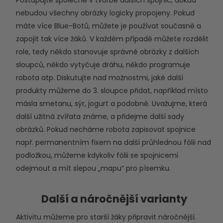
nebudou všechny obrázky logicky propojeny. Pokud
máte více Blue-Botů, můžete je používat současně a
zapojit tak více žáků. V každém případě můžete rozdělit
role, tedy někdo stanovuje správné obrázky z dalších
sloupců, někdo vytyčuje dráhu, někdo programuje
robota atp. Diskutujte nad možnostmi, jaké další
produkty můžeme do 3. sloupce přidat, například místo
másla smetanu, sýr, jogurt a podobně. Uvažujme, která
další užitná zvířata známe, a přidejme další sady
obrázků. Pokud necháme robota zapisovat spojnice
např. permanentním fixem na další průhlednou fólii nad
podložkou, můžeme kdykoliv fólii se spojnicemi
odejmout a mít slepou „mapu“ pro písemku.
Další a náročnější varianty
Aktivitu můžeme pro starší žáky připravit náročnější.