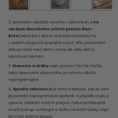
2. Nyní kolem obrázků vytvořte s dětmi kruh a
na
obrázek libovolného zvířete položte Blue-
Bota
.Diskutujte s dětmi, se kterými produkty ho
v dalších sloupcích propojíte a proč. Míru ponechání
diskuze čistě mezi dětmi zvolte dle věku dětí a
náročnosti tématu.
3.
Stanovte si dráhu
např. pomocí TacTile čtečky
nebo laserového ukazovátka, pro kterou robota
naprogramujete.
4.
Spusťte sekvenci
Blue-Bota a sledujte, zda se vám
jej podařilo naprogramovat správně. V případě chyby ji
opravte zadáním nových pokynů. Pokud potřebujete
snazší postup, rozfázujte si dráhu na kratší úseky, např.
jen mezi dvěma sloupci.