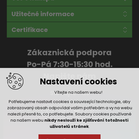
Užitečné informace
Certifikace
Zákaznická podpora
Po-Pá 7:30-15:30 hod.
Napište nám
Nastavení cookies
Sledujte nás
Vítejte na našem webu!
Potřebujeme nastavit cookies a související technologie, aby
zobrazovaný obsah odpovídal vašim potřebám a vy na webu
nalezli přesně to, co potřebujete. Soubory cookies používané
na našem webu
nikdy neslouží ke zjišťování totožnosti
uživatelů stránek
.