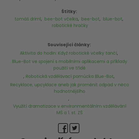
Štítky:
tomáš driml
,
bee-bot včelka
,
bee-bot
,
blue-bot
,
robotické hračky
Související články:
Aktivita do hodin: Když robotické včelky tančí
,
Blue-Bot ve spojení s mobilními aplikacemi a příklady
použití ve třídě
,
Robotická vzdělávací pomůcka Blue-Bot
,
Recyklace, upcyklace aneb jak proměnit odpad v něco
hodnotnějšího
,
Využití dramatizace v environmentálním vzdělávání
MŠ a 1. st. ZŠ