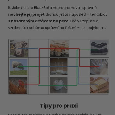
5. Jakmile jste Blue-Bota naprogramovali správně,
nechejte jej projet
dráhou ještě naposled – tentokrát
s nasazeným držákem na pero
. Dráhu zapište a
vznikne tak schéma správného řešení – se spojnicemi.
Tipy pro praxi
Postupujte společně v tvorbě dalších spojnic, dokud