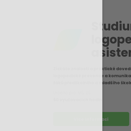
Studi
logop
asiste
Získáte znalosti a praktické dovedn
logopedické prevence a komunika
žáků předškolního a mladšího škol
Určeno pro: MŠ, ZŠ
60 vyučovacích hodin
Více informací