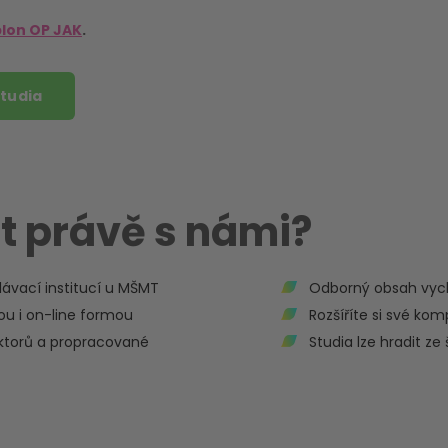
lon OP JAK
.
studia
t právě s námi?
ávací institucí u MŠMT
Odborný obsah vych
 i on-line formou
Rozšíříte si své k
ektorů a propracované
Studia lze hradit ze