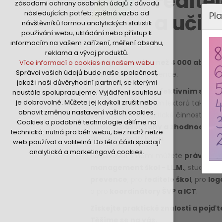
ředitel
zásadami ochrany osobních údajů z důvodu
nutná pro provozování webu
následujících potřeb: zpětná vazba od
Pla
a učite
udržení kontextu stránek (session):
návštěvníků formou analytických statistik
případná přihlášení, volby jazyka, apod.
používání webu, ukládání nebo přístup k
Volitelná cookies
informacím na vašem zařízení, měření obsahu,
analytická pro anonymizované
reklama a vývoj produktů.
vyhodnocení návštěvnosti
Přidejte se k více než 4 000 absol
Více informací o cookies na našem webu
marketingová cookies (Google,Hotjar,Sklik)
Správci vašich údajů bude naše společnost,
rozšiřte své kompetence.
Více informací o cookies na našem webu
jakož i naši důvěryhodní partneři, se kterými
Výuku stavíme na
efektivním sdílen
neustále spolupracujeme. Vyjádření souhlasu
je dobrovolné. Můžete jej kdykoli zrušit nebo
Přijmout všechny cookies
odborným dohledem lektorů tak, aby
obnovit změnou nastavení vašich cookies.
byly ověřeny v praktické činnosti na vl
Cookies a podobné technologie dělíme na
zároveň
posouzeny a zhodnoceny
v
Odmítnout vše
technická: nutná pro běh webu, bez nichž nelze
skupinou uvnitř kurzu.
web používat a volitelná. Do této části spadají
analytická a marketingová cookies.
Absolvovat s námi můžete
právní st
management škol - LL.M.
, studium 
prevence
, pro
ředitele škol
, pro
log
a pro
koordinátory ŠVP a ICT
.
Získejte praktické znalosti a pojď
Těšíme se na vás.