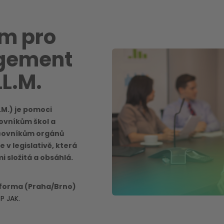
m pro
gement
LL.M.
.M.) je pomoci
ovníkům škol a
acovníkům orgánů
 v legislativě, která
 složitá a obsáhlá.
 forma (Praha/Brno)
P JAK.