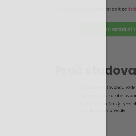
Tip pro vás:
studia lze hradit ze
šab
Všechna aktuální 
Proč studova
Jsme akreditovanou vzděl
Vzděláváme kombinovanou
Čeká na vás široký tým l
vzdělávací materiály