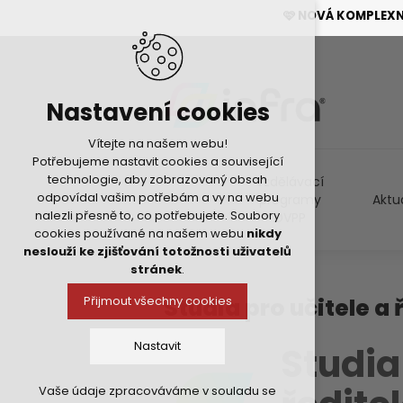
🩷 NOVÁ KOMPLEX
Nastavení cookies
Vítejte na našem webu!
Potřebujeme nastavit cookies a související
technologie, aby zobrazovaný obsah
Vzdělávací
odpovídal vašim potřebám a vy na webu
programy
Aktu
nalezli přesně to, co potřebujete. Soubory
DVPP
cookies používané na našem webu
nikdy
neslouží ke zjišťování totožnosti uživatelů
stránek
.
Studia pro učitele a 
Přijmout všechny cookies
Nastavit
Studia
Vaše údaje zpracováváme v souladu se
Technická cookies