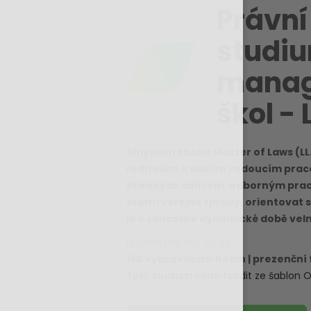
Právní
studiu
mana
škol - 
Smyslem studia Master of Laws (LL
ředitelům a dalším vedoucím prac
školských zařízení, odborným pr
státní veřejné správy, orientovat se
je v současné dynamické době velmi
Určeno pro: MŠ, ZŠ, SŠ
150 vyučovacích hodin | prezenční
Toto studium nelze hradit ze šablon O