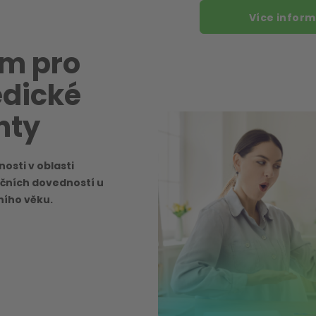
Více inform
um pro
edické
nty
osti v oblasti
čních dovedností u
ního věku.