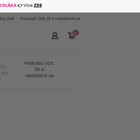
ŠKOLÁKA
👉
Více
ZDE
Můj účet
Podcast: Učit, žít a nezbláznit se
0
Podcast: Učit,
ční
žít a
 pro
nezbláznit se
y