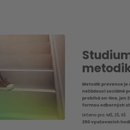
Studium
metodik
Metodik prevence je d
nežádoucí sociálně p
probíhá on-line, jen 
formou odborných st
Určeno pro: MŠ, ZŠ, SŠ
250 vyučovacích hod