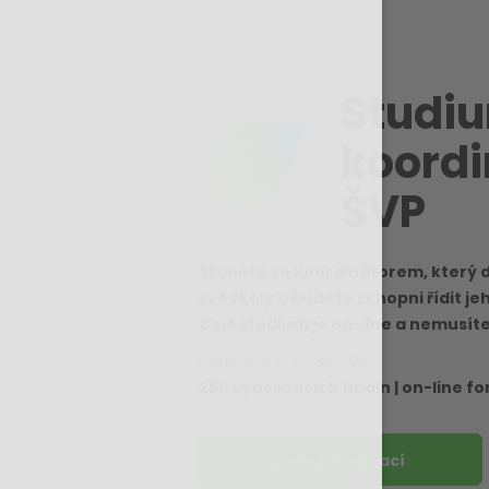
Studi
koordi
ŠVP
Stanete se koordinátorem, který 
své školy a budete schopni řídit j
Celé studium je on-line a nemusít
Určeno pro: ZŠ, SŠ, ZUŠ
250 vyučovacích hodin | on-line f
Více informací