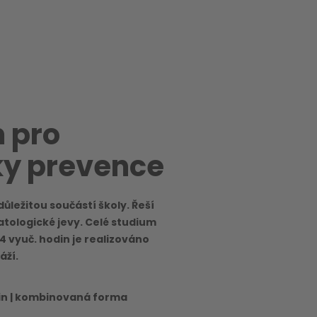
 pro
y prevence
ůležitou součástí školy. Řeší
atologické jevy. Celé studium
24 vyuč. hodin je realizováno
áží.
in | kombinovaná forma