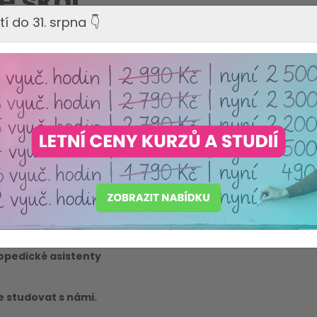
e škol
tí do 31. srpna 👇
le
ventům,
přihlaste se a
í zkušeností
pod
 získané kompetence
astní škole a
lastní studijní
udium pro
pro
metodiky
opedické asistenty
te studovat s námi.