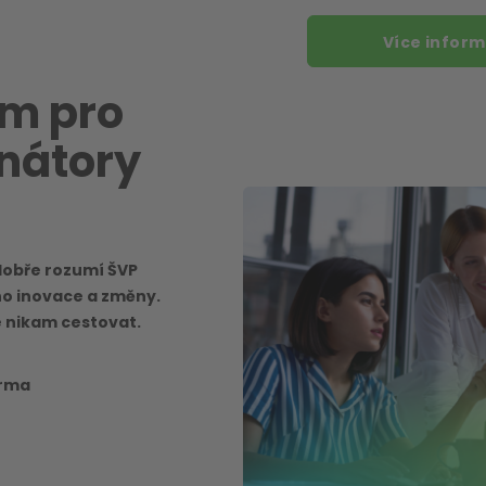
Více inform
um pro
nátory
dobře rozumí ŠVP
eho inovace a změny.
e nikam cestovat.
orma