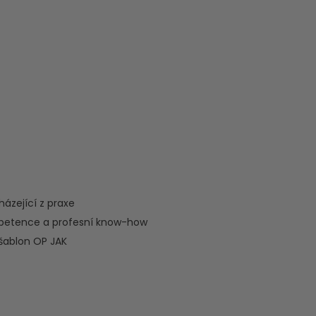
ázející z praxe
ompetence a profesní know-how
 šablon OP JAK