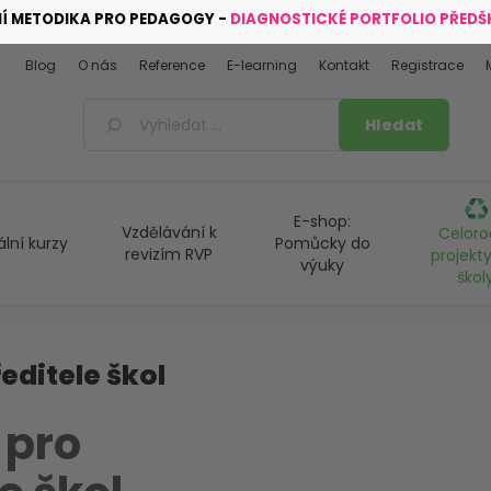
NÍ METODIKA PRO PEDAGOGY -
DIAGNOSTICKÉ PORTFOLIO PŘED
Blog
O nás
Reference
E-learning
Kontakt
Registrace
E-shop:
Vzdělávání k
Celoro
ální kurzy
Pomůcky do
revizím RVP
projekty
výuky
škol
ředitele škol
 pro