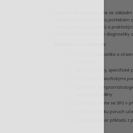
Na semináři se seznámíte se základní 
schopni přizpůsobit výuku potřebám d
Osvojíte si řadu poznatků a praktický
práce s dítětem, včasné diagnostiky a
Obsah kurzu v bodech:
Včasná diagnostika a včasná
pracovat
Základní pojmy, specifické
Vztah mezi specifickými p
Objasnění symptomatologie t
spolupráce rodiny
Postavení dítěte se SPU v př
Prevence vzniku poruch uče
Diskuse a rozbor příkladů z 