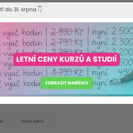
tí do 31. srpna 👇
Poruchy a spec. vzděl. potřeby
)
8
NO
ce
Poslat dotaz