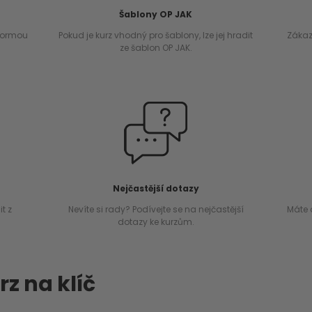
Šablony OP JAK
 normou
Pokud je kurz vhodný pro šablony, lze jej hradit
Zákaz
ze šablon OP JAK.
Nejčastější dotazy
t z
Nevíte si rady? Podívejte se na nejčastější
Máte 
dotazy ke kurzům.
rz na klíč