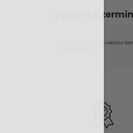
Vyberte si termín
ℹ️ Aktuálně nemáme v nabídce žád
sborovnu).
⬇️