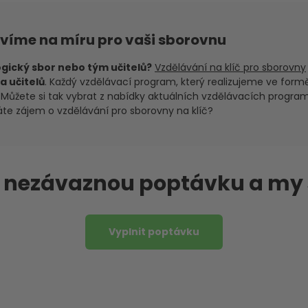
avíme na míru pro vaši sborovnu
gický sbor nebo tým učitelů?
Vzdělávání na klíč pro sborovny
a učitelů
. Každý vzdělávací program, který realizujeme ve formě
y. Můžete si tak vybrat z nabídky aktuálních vzdělávacích progr
áte zájem o vzdělávání pro sborovny na klíč?
m nezávaznou poptávku a my
Vyplnit poptávku