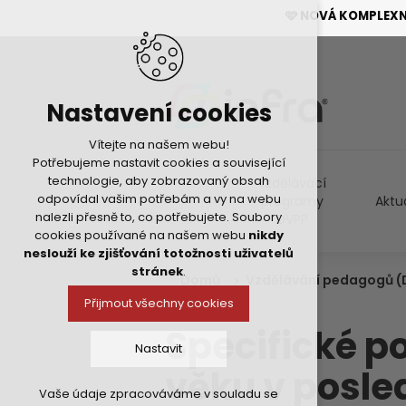
🩷 NOVÁ KOMPLEX
Nastavení cookies
Vítejte na našem webu!
Potřebujeme nastavit cookies a související
technologie, aby zobrazovaný obsah
Vzdělávací
odpovídal vašim potřebám a vy na webu
programy
Aktu
nalezli přesně to, co potřebujete. Soubory
DVPP
cookies používané na našem webu
nikdy
neslouží ke zjišťování totožnosti uživatelů
stránek
.
Domů
Vzdělávání pedagogů (
Přijmout všechny cookies
Specifické p
Nastavit
věku v posle
Vaše údaje zpracováváme v souladu se
Technická cookies