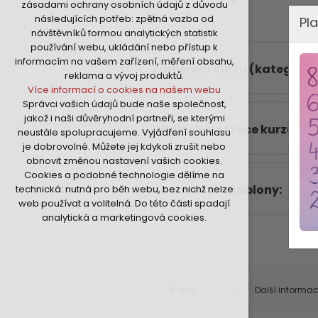
zásadami ochrany osobních údajů z důvodu
nutná pro provozování webu
následujících potřeb: zpětná vazba od
Pla
udržení kontextu stránek (session):
návštěvníků formou analytických statistik
případná přihlášení, volby jazyka, apod.
používání webu, ukládání nebo přístup k
Volitelná cookies
informacím na vašem zařízení, měření obsahu,
Zaměření kurzu (kategorie
analytická pro anonymizované
reklama a vývoj produktů.
vyhodnocení návštěvnosti
Více informací o cookies na našem webu
marketingová cookies (Google,Hotjar,Sklik)
Správci vašich údajů bude naše společnost,
Více informací o cookies na našem webu
jakož i naši důvěryhodní partneři, se kterými
Hodinová dotace kurzu
neustále spolupracujeme. Vyjádření souhlasu
je dobrovolné. Můžete jej kdykoli zrušit nebo
Přijmout všechny cookies
obnovit změnou nastavení vašich cookies.
Cookies a podobné technologie dělíme na
Odmítnout vše
Vhodné i pro šablony
technická: nutná pro běh webu, bez nichž nelze
A
web používat a volitelná. Do této části spadají
analytická a marketingová cookies.
Popis
Další informa