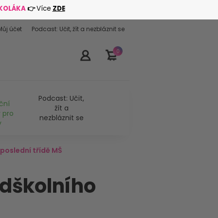
ŠKOLÁKA
👉
Více
ZDE
Můj účet
Podcast: Učit, žít a nezbláznit se
0
Podcast: Učit,
ční
žít a
 pro
nezbláznit se
y
 poslední třídě MŠ
edškolního