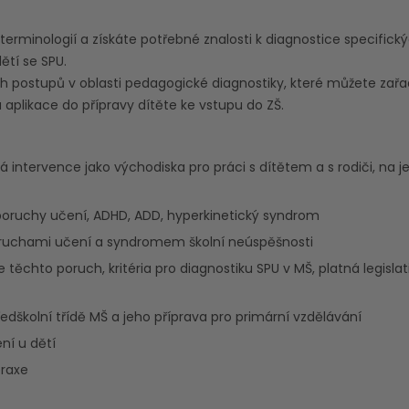
terminologií a získáte potřebné znalosti k diagnostice specific
ětí se SPU.
ch postupů v oblasti pedagogické diagnostiky, které můžete zařa
 aplikace do přípravy dítěte ke vstupu do ZŠ.
 intervence jako východiska pro práci s dítětem a s rodiči, na je
 poruchy učení, ADHD, ADD, hyperkinetický syndrom
oruchami učení a syndromem školní neúspěšnosti
ěchto poruch, kritéria pro diagnostiku SPU v MŠ, platná legislat
edškolní třídě MŠ a jeho příprava pro primární vzdělávání
ní u dětí
praxe