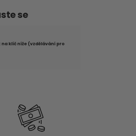
aste se
na klíč níže (vzdělávání pro