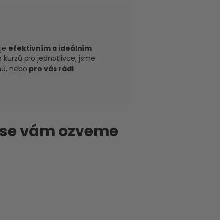
je
efektivním a ideálním
 kurzů pro jednotlivce, jsme
amů, nebo
pro vás rádi
 se vám ozveme