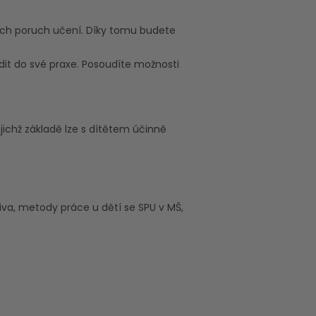
kých poruch učení. Díky tomu budete
dit do své praxe. Posoudíte možnosti
jichž základě lze s dítětem účinně
iva, metody práce u dětí se SPU v MŠ,