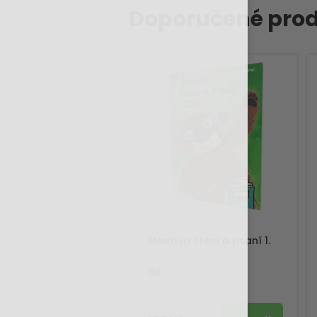
Doporučené prod
Méďovo čtení a psaní 1.
díl