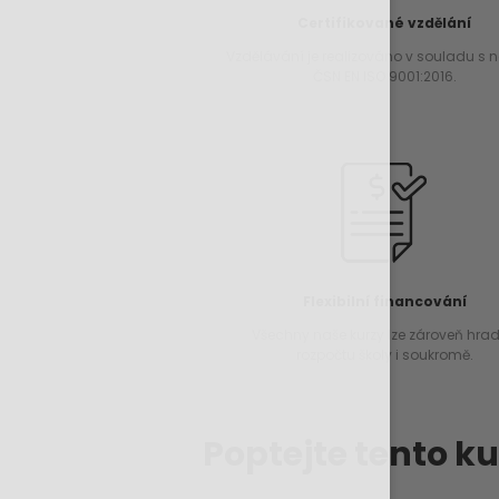
Certifikované vzdělání
Vzdělávání je realizováno v souladu s
ČSN EN ISO 9001:2016.
Flexibilní financování
Všechny naše kurzy lze zároveň hradi
rozpočtu školy i soukromě.
Poptejte tento ku