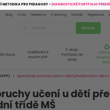
NÍ METODIKA PRO PEDAGOGY -
DIAGNOSTICKÉ PORTFOLIO PŘED
Blog
O nás
Reference
E-learning
Kontakt
Registrace
E-shop:
Vzdělávání k
Celoro
ální kurzy
Pomůcky do
revizím RVP
projekty
výuky
škol
DVPP)
Specifické poruchy učení u dětí předškolního věku v
oruchy učení u dětí př
dní třídě MŠ