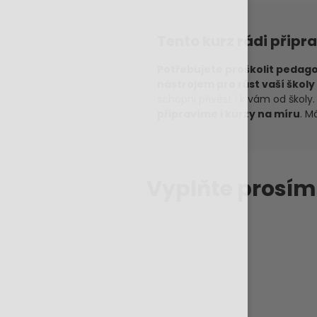
Tento kurz rádi připr
Potřebujete proškolit pedago
nástrojem pro růst vaší školy 
schopni přivést i k vám od škol
připravíme i kurzy na míru
. M
Vyplňte prosí